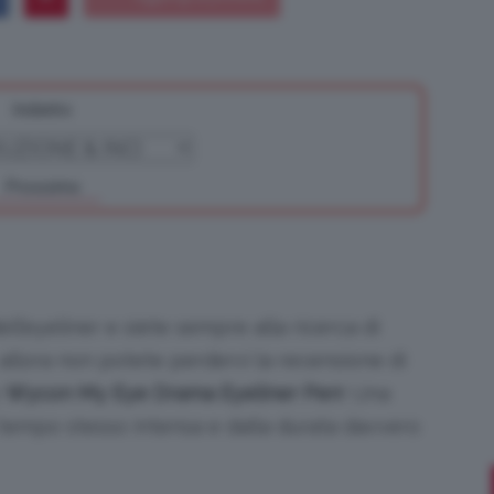
Indietro
Bellezza
Prossimo
e
l’eyeliner e siete sempre alla ricerca di
allora non potete perdervi la recensione di
o
Wycon My Eye Drama Eyeliner Pen
! Una
Makeup
 tempo stesso intensa e dalla durata davvero