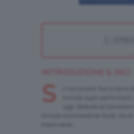
INTRODUZIONE & INCI
S
e non potete fare a meno del
formule super performanti, 
oggi, dedicata al nuovissim
formula estremamente fluida, ma al
impeccabile.