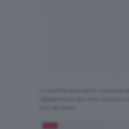
La quantità di prodotto contenuta al
dall’apertura è di 6 mesi. Il prezzo è
fisici del brand.
Salva