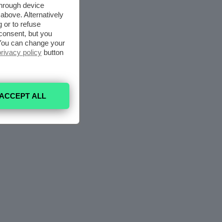
through device
above. Alternatively
 or to refuse
consent, but you
. You can change your
privacy policy
button
ACCEPT ALL