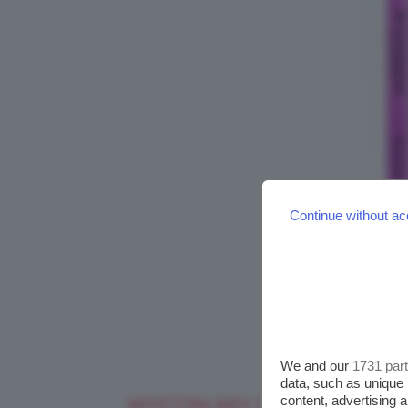
Continue without ac
We and our
1731 par
data, such as unique 
content, advertising
WYCON MY EYE DRAMA E