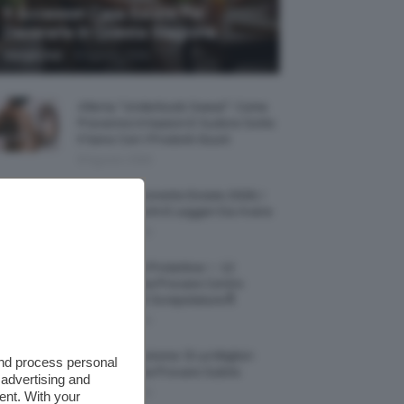
5 Accessori Casa Estate Per
Decorarla In Questa Stagione
-
Giorgia Asti
8 Agosto 2026
Allerta “Underboob Sweat”: Come
Prevenire Irritazioni E Sudore Sotto
Il Seno Con I Prodotti Giusti
8 Agosto 2026
Borse All’uncinetto Estate 2026, I
Modelli Freschi E Leggeri Da Avere
8 Agosto 2026
Creme Mani Protettive ✨ 12
Riparatrici Da Provare Contro
Secchezza E Screpolature🔝
7 Agosto 2026
Profumi Al Limone 🍋 Le Migliori
and process personal
Fragranze Da Provare Subito
 advertising and
7 Agosto 2026
ent. With your