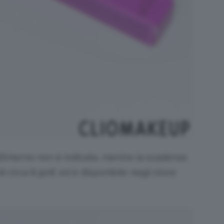
l’interno non è indicata, mentre la scadenza
 di circa 8,90€ ed è disponibile negli store