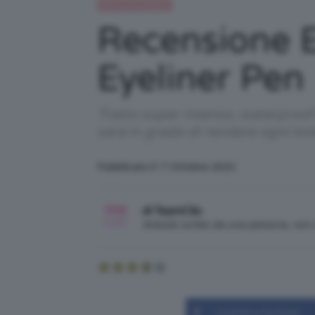
Recensioni beauty
Recensione 
Eyeliner Pen
Tratto super intenso, waterproo
sarà in grado di rendere ogni lo
Pubblicato il: 7 Ottobre 2021
di TeamClio
Articolo scritto da una persona, no
Condividi su Facebook