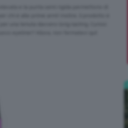
elevata e la punta semi rigida permettono di
;)
 per chi è alle prime armi! Inoltre, il prodotto è
 per una tenuta davvero long-lasting. Curiosi
uovo eyeliner? Allora, non fermatevi qui!