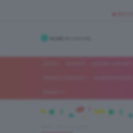
🥥 NEW IN
Accedi
alla community
SHOP
ISCRIVITI
LAVORA CON NOI
MODA E FASHION
ALIMENTAZIONE 
GOSSIP
Home
Recensioni beauty