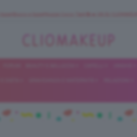
 SuperStrucco e SuperMousse Cocco Tiarè 🌺 ➡️ VAI SU CLIOMAK
FORUM
BEAUTY E BELLEZZA
CAPELLI
UNGHIE
ClioMakeUp
E DIETA
GRAVIDANZA E MATERNITÀ
RELAZIONI
Blog