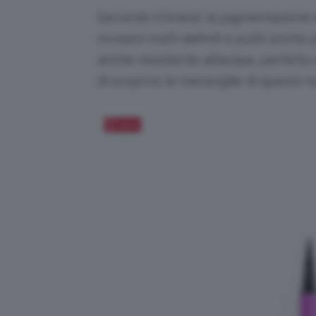
Secondo il brand, la pigmentazione 
ricreare tratti definiti e puliti anche
anche resistente all’acqua, perfetto
di scoprire le meraviglie di questo n
Salva