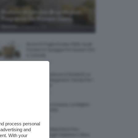
Profumi Al Limone 🍋 Le Migliori
Fragranze Da Provare Subito
-
TeamClio
7 Agosto 2026
Borse Di Paglia Estate 2026, Quali
Portarsi In Spiaggia Per Essere Chic
E Comode
7 Agosto 2026
La French Pedicure In Estate È La
Nail Art Più Elegante E Trendy Per I
Nostri Piedini
7 Agosto 2026
Tinta Labbra Coreana, Le Migliori
Da Provare ORA
7 Agosto 2026
and process personal
 advertising and
Recensione Maschera Viso
Sephora Idrogel Vitamina C Glow
ent. With your