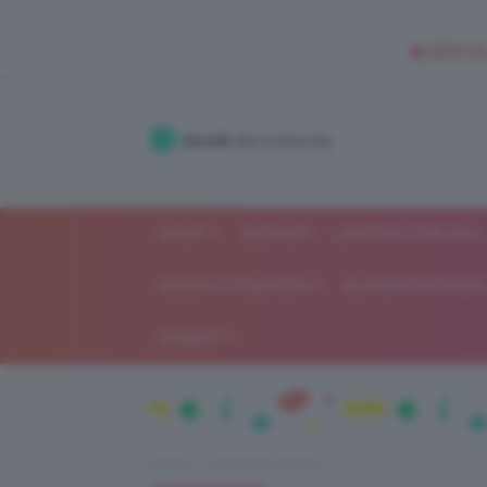
🥥 NEW IN
Accedi
alla community
SHOP
ISCRIVITI
LAVORA CON NOI
MODA E FASHION
ALIMENTAZIONE 
GOSSIP
Home
Recensioni beauty