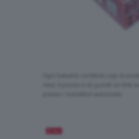
Ogni balsamo contiene 1.2gr di prodo
mesi. Il prezzo è di 33,00€ on-line su
presso i rivenditori autorizzati.
Salva