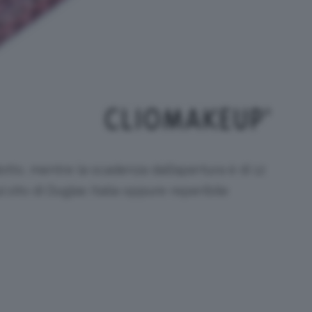
tto, mentre la scadenza dall’apertura è di 12
l sito di Duglas Italia oppure reperibile