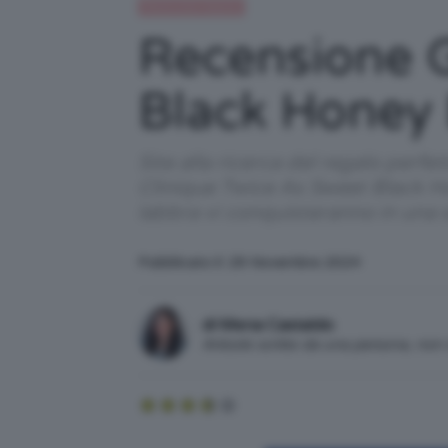
Recensioni beauty
Recensione G
Black Honey L
Site alla ricerca del regalo perf
Clinique Twice As Sweet Black Ho
labbra vi conquisteranno in una 
Pubblicato il: 29 Novembre 2024
di Mena Castaldo
Articolo scritto da una persona, no