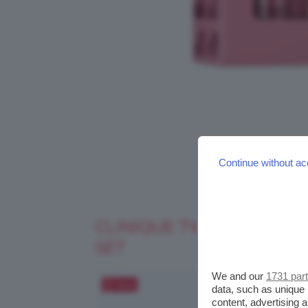
Continue without ac
CLINIQUE TWICE AS SWEE
SET
We and our
1731 par
Salva
data, such as unique 
content, advertising