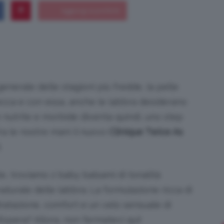
Bellezza
 generale delle stagioni più fredde, la pelle
ecca e con essa, anche le labbra desiderano
e
 nutrite e morbide diventa quindi, uno step
fra le nostre mani il nuovo
Clinique Twice As
.
te, troviamo 2 baby balsami di tonalità
Makeup
naturale delle labbra. La formulazione ricca di
ratazione, comfort e un velo sensuale di
l’opera? Allora, non fermatevi qui!