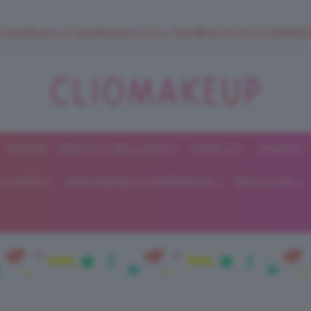
 SuperStrucco e SuperMousse Cocco Tiarè 🌺 ➡️ VAI SU CLIOMAK
FORUM
BEAUTY E BELLEZZA
CAPELLI
UNGHIE
ClioMakeUp
E DIETA
GRAVIDANZA E MATERNITÀ
RELAZIONI
Blog