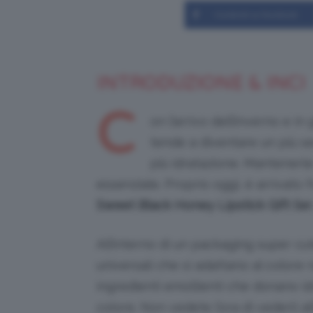
Condividi su Facebook
INTRODUZIONE & INCI
C
on l’arrivo dell’inverno e in
tende a diventare un più s
più idratazione. Mantenerle
essenziale. Proprio oggi, è arrivato 
Sweet Black Honey Lipstick Gift Se
t
All’interno di un packaging super cu
universali che si adattano al colore 
ingredienti emollienti che donano id
colore. Non vedete l’ora di vederli al