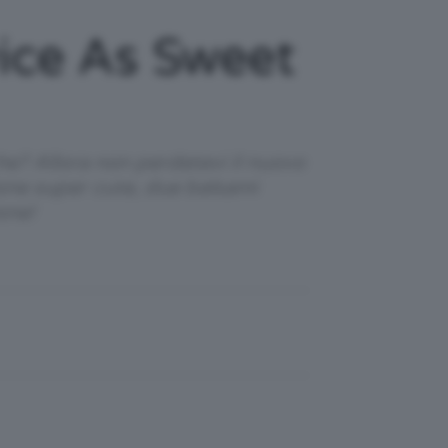
wice As Sweet
che? Allora non perdetevi il nuovo
ione super cute, due balsami
one!