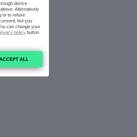
through device
above. Alternatively
 or to refuse
consent, but you
. You can change your
privacy policy
button
ACCEPT ALL