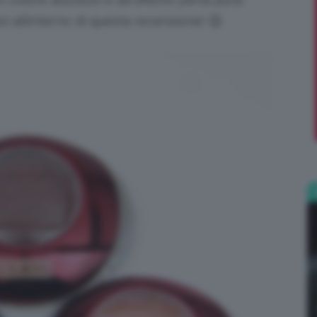
i all’interno di questa recensione! 😉
;)