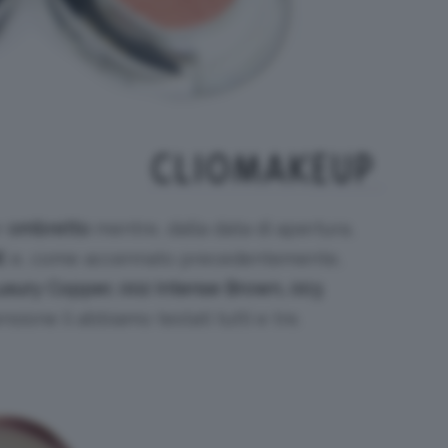
r
ombretto
mentre, dalla data di apertura,
€
e, come accennato precedentemente,
uxury Copper, 002 Intense Brown, 003
nsione li abbiamo testati tutti e tre.