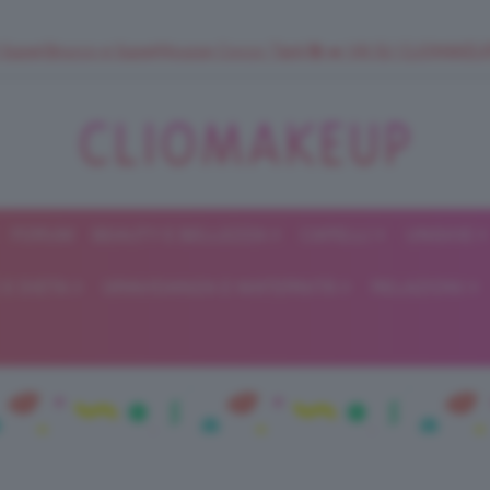
 SuperStrucco e SuperMousse Cocco Tiarè 🌺 ➡️ VAI SU CLIOMAK
FORUM
BEAUTY E BELLEZZA
CAPELLI
UNGHIE
ClioMakeUp
E DIETA
GRAVIDANZA E MATERNITÀ
RELAZIONI
Blog