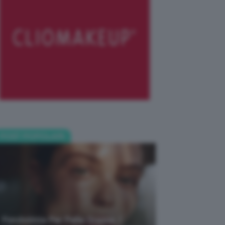
POST POPOLARI
Fondotinta Per Pelle Grassa, I