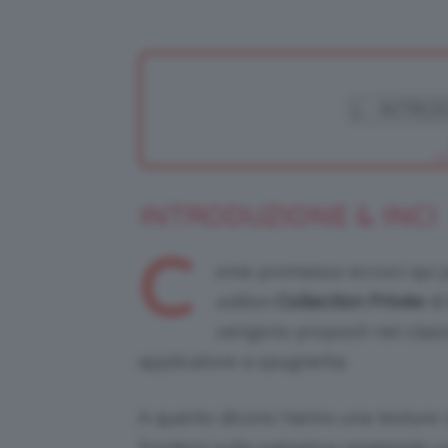
INTRODUZIONE & INCI
C
ome promesso eccoci qui pe
edition
Collection Privée
d
vengono proposti nel class
applicatore a spugnetta.
A quanto dicono hanno una texture 
fondersi sulla palpebra regalando un