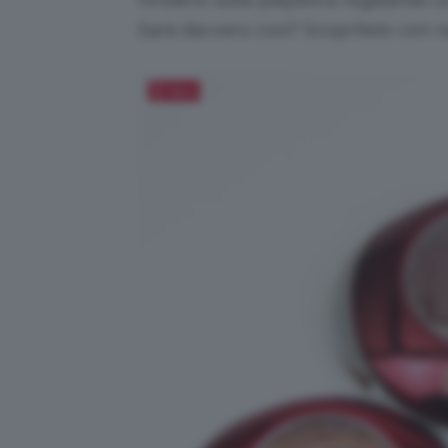
Sarà davvero così? Scopritelo con no
Salva