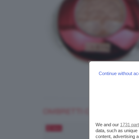
Continue without ac
OMBRETTI COLLECTION 
We and our
1731 par
Salva
data, such as unique 
content, advertising