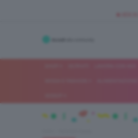
🥥 NEW IN
Accedi
alla community
SHOP
ISCRIVITI
LAVORA CON NOI
MODA E FASHION
ALIMENTAZIONE 
GOSSIP
Home
Recensioni beauty