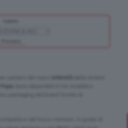
Indietro
Bellezza
Prossimo
e
r parlarvi dei nuovi
ombretti
della
limited
i
Pupa
. Sono disponibili in tre tonalità e
ico packaging del brand fornito di
Makeup
compatta e dal tocco cremoso, in grado di
 colore assoluto e ad effetto perla pura.