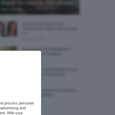
Migliori Da Avere Per Non Lucidarsi
-
Mena Castaldo
6 Agosto 2026
Qual È La Differenza Tra Il
Contouring E L’effetto Sun Kissed?
🌞✨
5 Agosto 2026
Smartwatch Donna Elegante, I
Modelli Tra Cui Scegliere
5 Agosto 2026
Smalto Lilla: A Chi Sta Bene, Foto E
Idee Di Nail Art Da Provare
5 Agosto 2026
Profumi Da Comprare Ad Agosto, I
Più Buoni Del Mese
5 Agosto 2026
and process personal
 advertising and
ent. With your