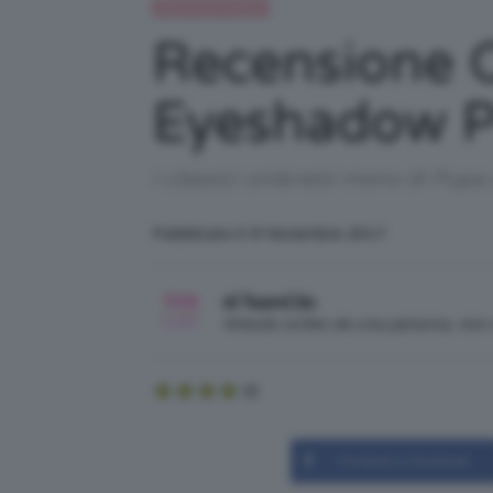
Recensioni beauty
Recensione O
Eyeshadow 
I classici ombretti mono di Pupa
Pubblicato il: 8 Novembre 2017
di TeamClio
Articolo scritto da una persona, no
Condividi su Facebook