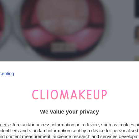
cepting
PRIVÉE EYESHADOW PUPA
We value your privacy
tners
store and/or access information on a device, such as cookies 
identifiers and standard information sent by a device for personalised
 and content measurement, audience research and services developm