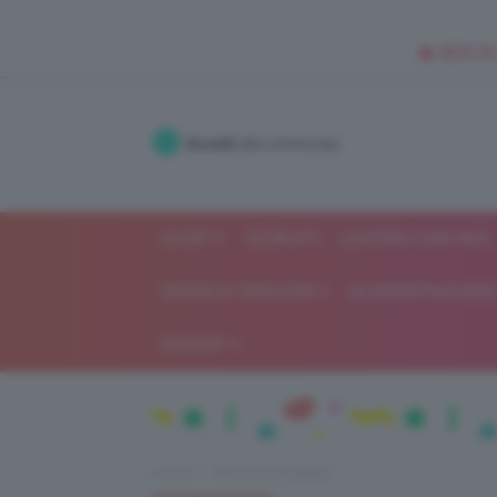
🥥 NEW IN
Accedi
alla community
SHOP
ISCRIVITI
LAVORA CON NOI
MODA E FASHION
ALIMENTAZIONE 
GOSSIP
Home
Recensioni beauty