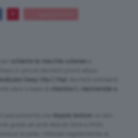
Bellezza
 per
schiarire le macchie cutanee
e
iuso in piccoli dischetti pronti all’uso.
e
edicube Deep Vita C Pad
, dischetti esfolianti
ente siero a base di
vitamina C, niacinamide e
Makeup
gni pad presenta una
doppia texture
: un lato
te grazie ad acidi delicati (AHA e PHA),
 lenisce la pelle. Utilizzati regolarmente al