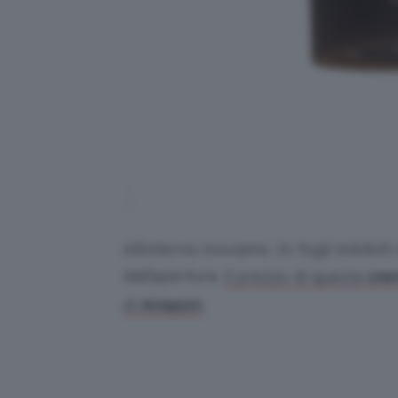
All’interno troviamo 70 fogli imbibit
dall’apertura.
Il prezzo di questa
cre
di
Amazon
.