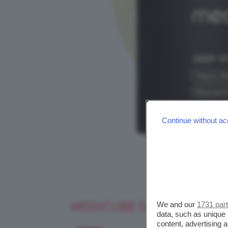
Continue without ac
MEDICUBE DEEP VITA C 
We and our
1731 par
data, such as unique 
content, advertising