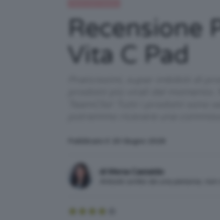
Recensioni beauty
Recensione 
Vita C Pad
Praticissimi, super imbibiti di p
prodotti più virali del momento. 
TeamClio! Tutti i prodotti sono s
potremmo ricevere una commiss
Pubblicato il: 20 Giugno 2026
di Mena Castaldo
Articolo scritto da una persona, no