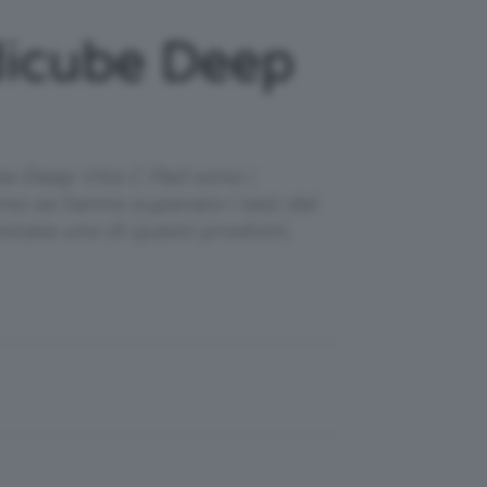
dicube Deep
ube Deep Vita C Pad sono i
amo se hanno superato i test del
istate uno di questi prodotti,