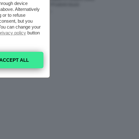
through device
Il Seno Con I Prodotti Giusti
above. Alternatively
8 Agosto 2026
 or to refuse
consent, but you
. You can change your
privacy policy
button
ACCEPT ALL