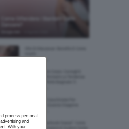
Come Difendere I Bambini Dalle
Zanzare?
-
Giorgia Asti
9 Agosto 2026
Olio Di Macassar: Benefici E Come
Usarlo
9 Agosto 2026
Wet Skin Look Corpo: Consigli E
Trucchi Per Ricreare La Tendenza
Bodycare Effetto Bagnato 💦
9 Agosto 2026
5 Accessori Casa Estate Per
Decorarla In Questa Stagione
8 Agosto 2026
and process personal
 advertising and
Allerta “Underboob Sweat”: Come
ent. With your
Prevenire Irritazioni E Sudore Sotto