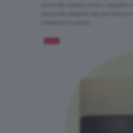
posto del classico tonico, regalano
riducendo l’aspetto dei pori senza irr
vediamoli in azione!
Salva