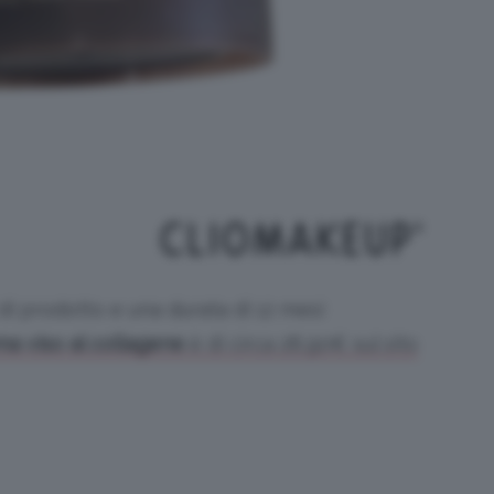
i di prodotto e una durata di 12 mesi
ma viso al collagene
è di circa 28,90€ sul sito