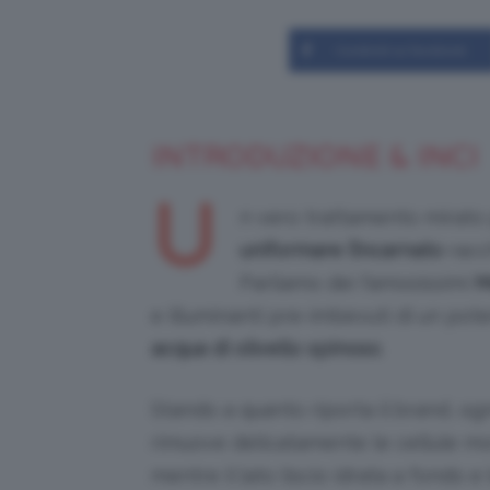
Condividi su Facebook
INTRODUZIONE & INCI
U
n vero trattamento mirato
uniformare l’incarnato
racch
Parliamo dei famosissimi
M
e illuminanti pre-imbevuti di un pot
acqua di olivello spinoso
.
Stando a quanto riporta il brand, o
rimuove delicatamente le cellule mor
mentre il lato liscio idrata a fondo e