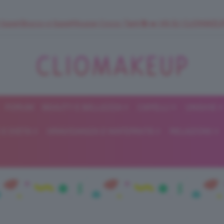
 SuperStrucco e SuperMousse Cocco Tiarè 🌺 ➡️ VAI SU CLIOMAK
FORUM
BEAUTY E BELLEZZA
CAPELLI
UNGHIE
ClioMakeUp
E DIETA
GRAVIDANZA E MATERNITÀ
RELAZIONI
Blog