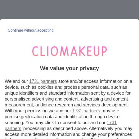
Continue without accepting
We value your privacy
We and our
1731 partners
store and/or access information on a
device, such as cookies and process personal data, such as
unique identifiers and standard information sent by a device for
personalised advertising and content, advertising and content
measurement, audience research and services development.
With your permission we and our
1731 partners
may use
precise geolocation data and identification through device
scanning. You may click to consent to our and our
1731
partners
’ processing as described above. Alternatively you may
access more detailed information and change your preferences
Post Precedente
Prossimo Post