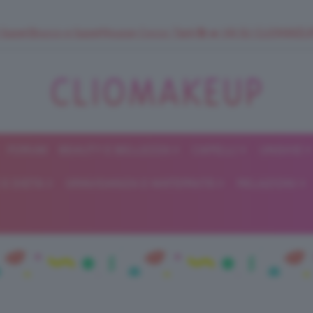
 SuperStrucco e SuperMousse Cocco Tiarè 🌺 ➡️ VAI SU CLIOMAK
FORUM
BEAUTY E BELLEZZA
CAPELLI
UNGHIE
ClioMakeUp
E DIETA
GRAVIDANZA E MATERNITÀ
RELAZIONI
Blog