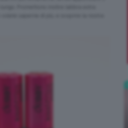
 lungo. Promettono inoltre labbra extra
;)
 volete saperne di più, e scoprire la nostra