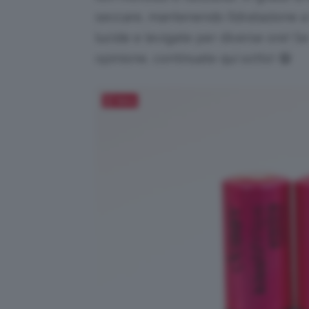
seccare, mantenendo l’idratazione a
lucide e levigate per diverse ore! Se
opinione, continuate qui sotto! 😄
Salva