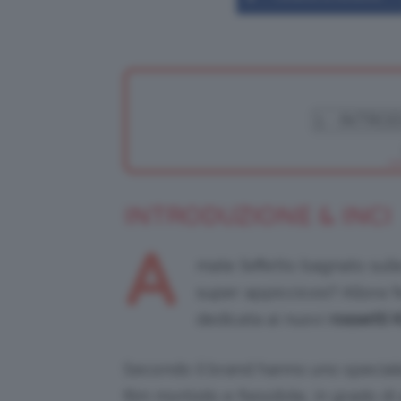
INTRODUZIONE & INCI
A
mate l’effetto bagnato sul
super appiccicosi? Allora 
dedicata ai nuovi
rossetti
K
Secondo il brand hanno uno speciale
film morbido e flessibile, in grado 