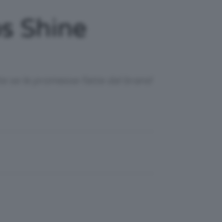
ps Shine
te se le promesse fatte dal brand