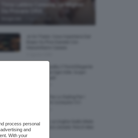
Tinta Labbra Coreana, Le Migliori
Da Provare ORA
-
Giorgia Asti
7 Agosto 2026
Je So’ Pazzo: Cosa Aspettarsi Dal
Biopic Su Pino Daniele Con
Massimiliano Caiazzo
6 Agosto 2026
Abiti Monospalla, Il Trend Elegante
Che Valorizza Ogni Stile: Scopri
Come Abbinarli
6 Agosto 2026
15 Prodotti Per Lo Styling Per I
Capelli Corti E Cortissimi 💇🏻‍♀️
6 Agosto 2026
Honey Nails, Le Unghie Giallo Miele
and process personal
Che Dominano L’estate: Foto E Idee
 advertising and
Nail Art
ent. With your