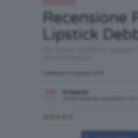
Recensioni beauty
Recensione R
Lipstick Deb
Dei rossetti ad effetto “bagnato
sono mantenute!
Pubblicato il: 6 Gennaio 2018
di TeamClio
Articolo scritto da una persona, no
Condividi su Facebook