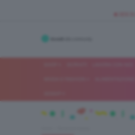
🥥 NEW IN
Accedi
alla community
SHOP
ISCRIVITI
LAVORA CON NOI
MODA E FASHION
ALIMENTAZIONE 
GOSSIP
Home
Recensioni beauty