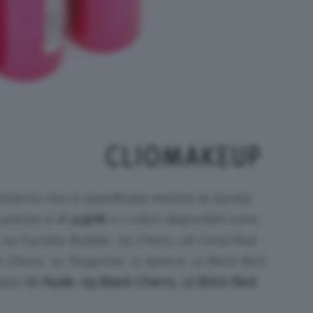
’interno non è specificata mentre la durata
Il prezzo è di
4,90
€
e i colori disponibili sono
, 04 Fucshia Bubble, 05 Cherry, 06 Coral Red,
 Cherry, 10 Tangerine, 11 Apricot, 12 Brick Red
.
tato
01 Nude
,
09 Black Cherry
,
12 Brick Red
.