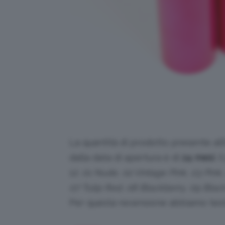
La quantità di prodotto presente all
dalla data di apertura è di
24 mesi
. 
12:
01 Nude, 02 Vintage Pink, 03 Pink
07 Tulip Red, 08 Blackberry, 09 Black
Per questa recensione abbiamo tes