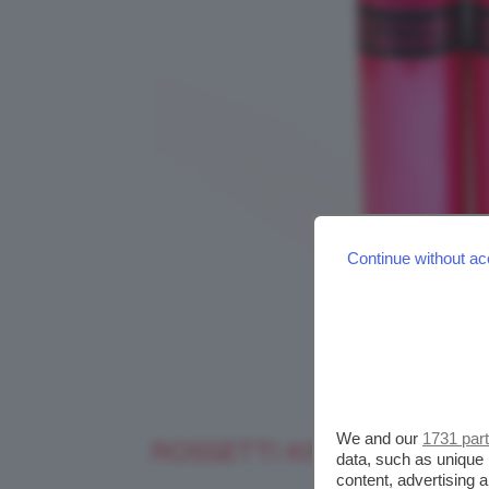
Continue without ac
We and our
1731 par
ROSSETTI KISS MY LIPS S
data, such as unique 
content, advertising