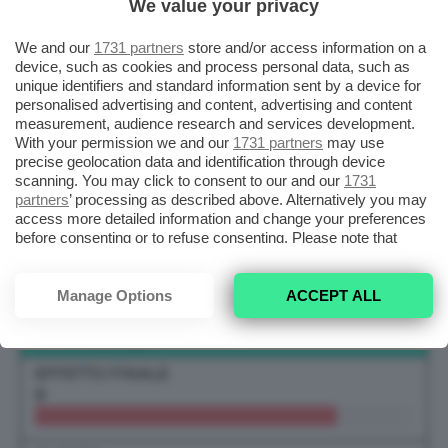
We value your privacy
link affiliati **
We and our
1731 partners
store and/or access information on a
device, such as cookies and process personal data, such as
Ma risulteranno davvero così belli anche sulle
unique identifiers and standard information sent by a device for
labbra? O tenderanno a sbavare? Per la
personalised advertising and content, advertising and content
measurement, audience research and services development.
risposta a queste domande e molto altro
With your permission we and our
1731 partners
may use
ancora non fermatevi qui!
precise geolocation data and identification through device
scanning. You may click to consent to our and our
1731
partners
’ processing as described above. Alternatively you may
access more detailed information and change your preferences
before consenting or to refuse consenting. Please note that
some processing of your personal data may not require your
1
2
consent, but you have a right to object to such processing. Your
preferences will apply to this website only. You can change
Manage Options
ACCEPT ALL
your preferences or withdraw your consent at any time by
returning to this site and clicking the
privacy policy
button at the
LA PAGELLA
bottom of the webpage.
EFFETTO FINALE
8