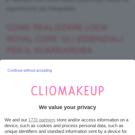
espressione più immediato.
COME REALIZZARE LOOK
ROYAL CORE: GLI ESSENZIALI
PER IL GUARDAROBA
Salva
Continue without accepting
We value your privacy
We and our
1731 partners
store and/or access information on a
device, such as cookies and process personal data, such as
unique identifiers and standard information sent by a device for