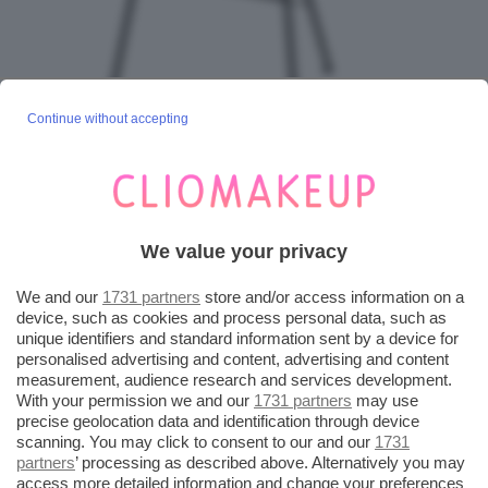
Continue without accepting
Maisons du Monde, Itapema Poltrona da
giardino in resina effetto rattan e metallo nero.
We value your privacy
Prezzo: 54,50€ in sconto da 109€ ai saldi
We and our
1731 partners
store and/or access information on a
invernali 2024 su maisonsdumonde.com
device, such as cookies and process personal data, such as
unique identifiers and standard information sent by a device for
personalised advertising and content, advertising and content
Mentre, pensando già alla prossima estate,
measurement, audience research and services development.
With your permission we and our
1731 partners
may use
potremmo preferire delle
sedute da esterno
,
precise geolocation data and identification through device
come quelle in paglia intrecciata e tonde, che
scanning. You may click to consent to our and our
1731
partners
’ processing as described above. Alternatively you may
ricordano alcuni grandi must di design del
access more detailed information and change your preferences