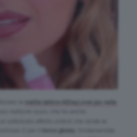
lizzato la
matita labbra AllDayLoveLips nella
sso mattone scuro, che ho anche
n sofisticato effetto ombrè che rende le
minose. E per il
tocco glossy
, fondamentale