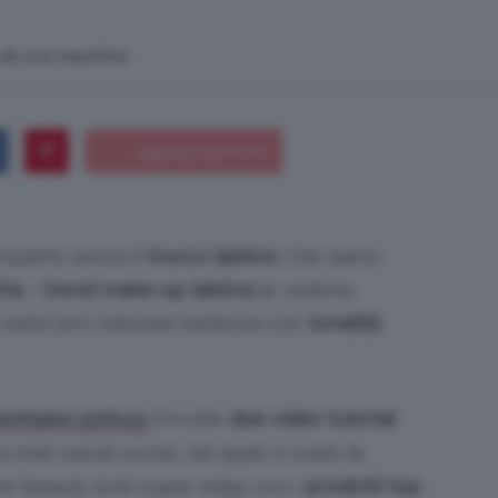
n da una macchina
Bellezza
ompleto senza il
trucco labbra
. Che siano
e
he
, i
trend make-up labbra
le vedono
 nella loro naturale bellezza con
tonalità
Makeup
trovate
due video tutorial
ClioMakeUpShop
i miei canali social, nei quali vi svelo le
re beauty look super edgy con i
prodotti top