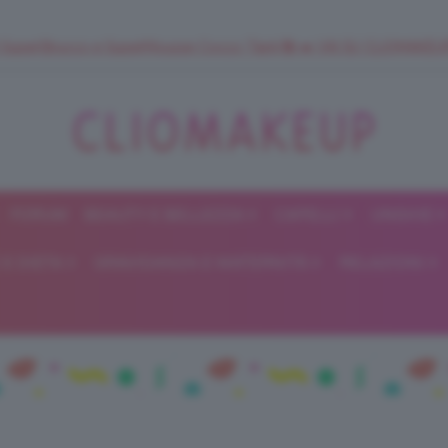
 SuperStrucco e SuperMousse Cocco Tiarè 🌺 ➡️ VAI SU CLIOMAK
FORUM
BEAUTY E BELLEZZA
CAPELLI
UNGHIE
ClioMakeUp
E DIETA
GRAVIDANZA E MATERNITÀ
RELAZIONI
Blog