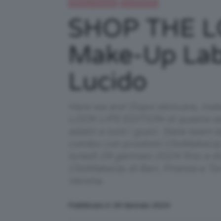
Beauty e bellezza
IN EVIDENZA
SHOP THE LO
Make-Up Lab
Lucido
Here we are! Dopo skincare, mak
LOOK LIPS EDITION di questa sett
adatti a tutti i gusti. Siete tea
combo con prodotti ClioMakeUp c
lunedì 29 gennaio 2024 fino a 
ClioMakeUp di Bari, Firenze e T
Verona.
Pubblicato il: 29 Gennaio 2024