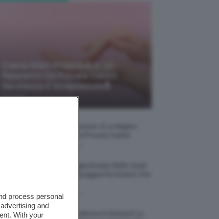
Creme Mani Protettive ✨ 12
Riparatrici Da Provare Contro
Secchezza E Screpolature🔝
-
TeamClio
7 Agosto 2026
Profumi Al Limone 🍋 Le Migliori
Fragranze Da Provare Subito
7 Agosto 2026
Borse Di Paglia Estate 2026, Quali
Portarsi In Spiaggia Per Essere Chic
E Comode
7 Agosto 2026
and process personal
 advertising and
La French Pedicure In Estate È La
ent. With your