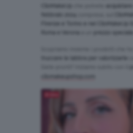
ClioMakeUp
che potrete
acquistare
febbraio 2024
compresa, sul
ClioM
Firenze e Torino e nei ClioMakeUp E
Roma e Verona
a un
prezzo special
Scopriamo insieme i prodotti che ho u
truccare le labbra per valorizzarle
co
Siete pronti? Iniziamo subito con il
p
.
cliomakeupshop.com
Salva