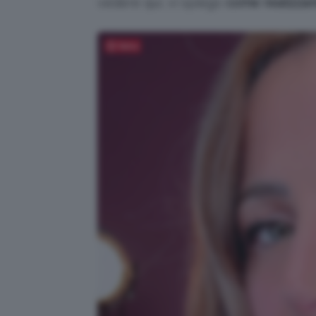
vedere qui, vi spiego
come realizza
Salva