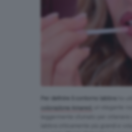
Per definire il contorno labbra
ho uti
un elegante ro
colorazione Amared,
leggermente sfumato per ottenere u
labbra otticamente più grandi e volu