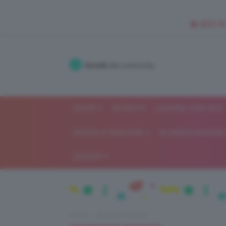
🥥 NEW IN
Accedi
alla community
SHOP
ISCRIVITI
LAVORA CON NOI
MODA E FASHION
ALIMENTAZIONE 
GOSSIP
Home
Beauty e bellezza