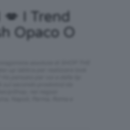
 I Trend
sh Opaco O
rotagoniste assolute di SHOP THE
e-up labbra per realizzare look
 Ho pensato per voi a delle lip
 sul secondo prodotto) da
keUpShop, nei negozi
ina, Napoli, Parma, Roma e