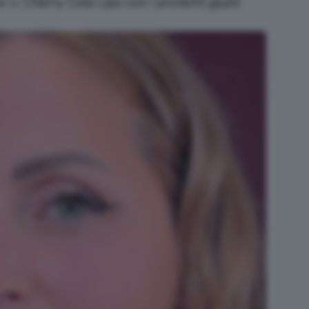
re
le
Cherry Cola Lips con i prodotti giusti
.