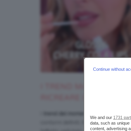
Continue without ac
I TREND MAKE-UP LA
RICREARE IN POCHI E 
I
trend del momento per il trucco la
We and our
1731 par
contorni definiti, finish lucidi e glos
data, such as unique 
content, advertising