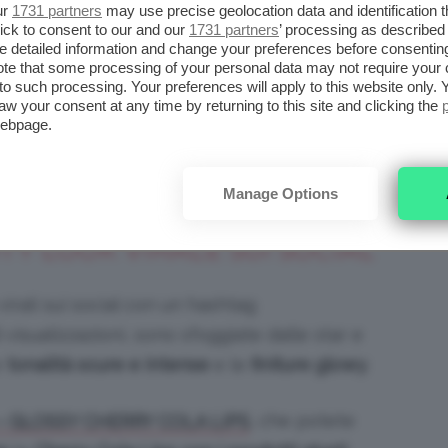
ur
1731 partners
may use precise geolocation data and identification 
ick to consent to our and our
1731 partners
’ processing as described 
detailed information and change your preferences before consenting
lizzare un
trucco labbra
in linea con le ultime
te that some processing of your personal data may not require your 
ensati sia per le beauty-addicted sia per chi
t to such processing. Your preferences will apply to this website only
aw your consent at any time by returning to this site and clicking the
-up. Il segreto, infatti, sta nell’utilizzare i
webpage.
anno
…
sulla bocca di tutti
.
Manage Options
SSY CHERRY COLA LIPS:
TY LOOK VIRALE SUI SOCIAL
irali sui social con un hashtag
i visualizzazioni, sono sfoggiate dalle star e
e
tonalità scure e intense
e le
finiture glowy
.
, che potete
 GLOSSY CHERRY COLA LIPS