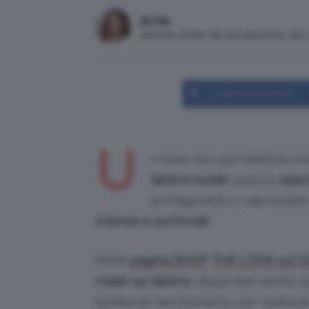
di Clio
Articolo scritto da una persona, no
Condividi su Facebook
U
n look non può definirsi c
labbra lucide
oppure
opac
protagoniste e valorizzate
intense e profonde
.
Nella
pagina SHOP THE LOOK sul 
make-up labbra
, disponibili anche su
tendenze del momento per realizza