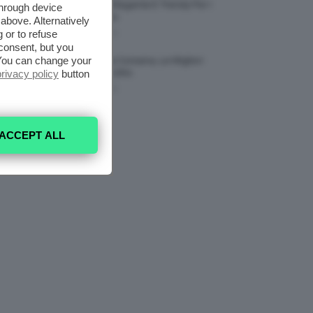
Nail Art Più Elegante E Trendy Per I
through device
Nostri Piedini
above. Alternatively
 or to refuse
7 Agosto 2026
consent, but you
. You can change your
Tinta Labbra Coreana, Le Migliori
privacy policy
button
Da Provare ORA
7 Agosto 2026
ACCEPT ALL