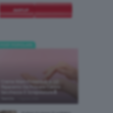
POST POPOLARI
Creme Mani Protettive ✨ 12
Riparatrici Da Provare Contro
Secchezza E Screpolature🔝
-
TeamClio
7 Agosto 2026