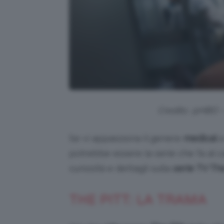
Credits: @HBO –
Se vi appassiona il genere
medical
e
potrebbe essere la serie che fa al c
curiosità e dettagli sulla
serie TV The
THE PITT: LA TRAMA