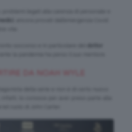
, problemi legati alla carenza di personale e
medici
, ancora provati dall’emergenza Covid
e vite.
pronto soccorso e in particolare del
dottor
rante la pandemia ha perso il suo mentore.
ARTIRE DA NOAH WYLE
otagonista della serie e non è di certo nuovo
 infatti, lo conosce per aver preso parte alla
nel ruolo di John Carter.