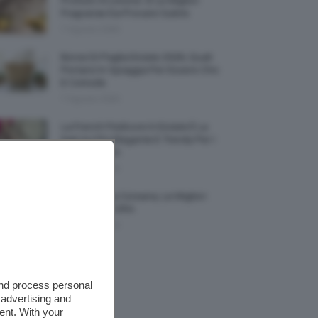
Profumi Al Limone 🍋 Le Migliori
Fragranze Da Provare Subito
7 Agosto 2026
Borse Di Paglia Estate 2026, Quali
Portarsi In Spiaggia Per Essere Chic
E Comode
7 Agosto 2026
La French Pedicure In Estate È La
Nail Art Più Elegante E Trendy Per I
Nostri Piedini
7 Agosto 2026
Tinta Labbra Coreana, Le Migliori
Da Provare ORA
7 Agosto 2026
and process personal
 advertising and
ent. With your