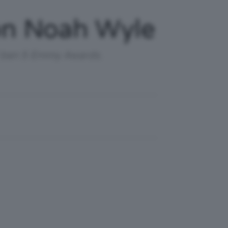
Con Noah Wyle
 di ben 5 Emmy Awards.