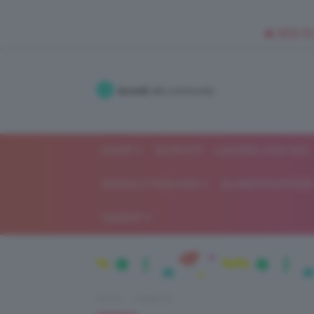
🥥 NEW IN
Accedi
alla community
SHOP
ISCRIVITI
LAVORA CON NOI
MODA E FASHION
ALIMENTAZIONE 
GOSSIP
Home
Celebrità