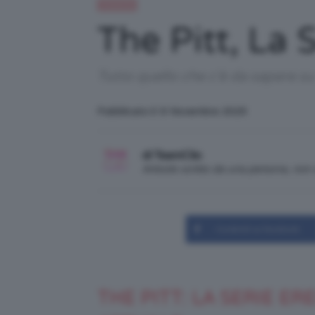
Celebrità
The Pitt, La
Tutto quello che c'è da sapere s
Pubblicato il: 6 Novembre 2025
di TeamClio
Articolo scritto da una persona, no
Condividi su Facebook
THE PITT: LA SERIE ER