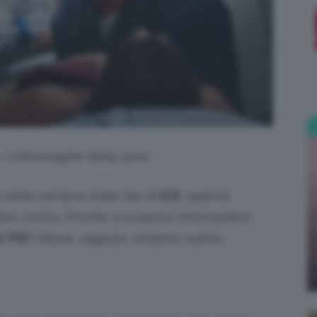
;)
 Un’immagine della serie
 siete sempre state fan di
E.R.
, questa
aso vostro. Pronte a scoprire informazioni,
 Pitt
? Allora, ragazze, iniziamo subito.