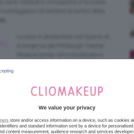
re serie medical in circolazione è la scelta
 sceneggiatori di mettere al centro della
rso
.
La serie è ambientata nel reparto di
AL
emergenza del Pittsburgh Trauma
Medical Center ed è strutturata in
modo particolare. Ogni stagione
SO
cepting
copre un turno di pronto soccorso:
i 15
episodi corrispondono
, in sostanza,
a
15 ore di turno
.
We value your privacy
tners
store and/or access information on a device, such as cookies 
identifiers and standard information sent by a device for personalised
 and content measurement, audience research and services developm