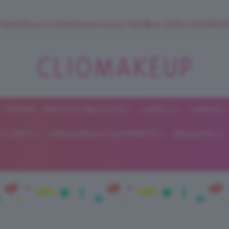
 SuperStrucco e SuperMousse Cocco Tiarè 🌺 ➡️ VAI SU CLIOMAK
FORUM
BEAUTY E BELLEZZA
CAPELLI
UNGHIE
ClioMakeUp
E DIETA
GRAVIDANZA E MATERNITÀ
RELAZIONI
Blog