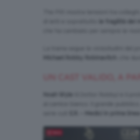
The Pitt mostra tensioni tra colleghi
di letti e soprattutto
le fragilità dei 
che ha cambiato per sempre le nostr
La trama segue le vicissitudini del 
Michael Robby Robinavitch
, che du
UN CAST VALIDO, A P
Noah Wyle
(il Dottor Robby) è il pr
al camice bianco. Il grande pubblico,
serie cult
E.R. – Medici in prima linea
Salva