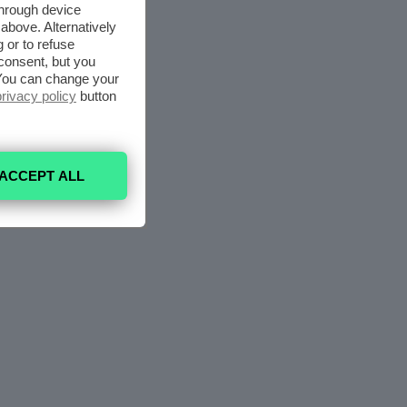
through device
above. Alternatively
 or to refuse
consent, but you
. You can change your
privacy policy
button
ACCEPT ALL