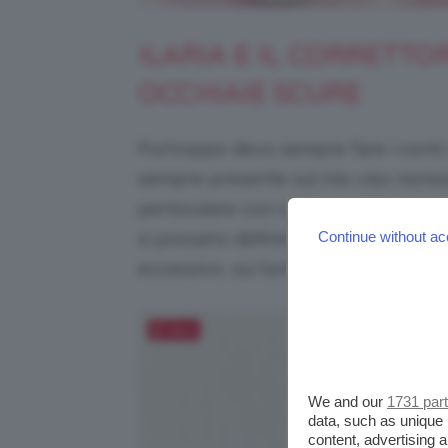
ILARIA E IL CORRETT
OCCHIAIE SCURE
Purtroppo devo sempre fare i conti
sempre presente sul mio viso nonos
perioculare con creme contorno occ
Continue without ac
si possano definire “genetiche” e s
eccessivo, sui toni del blu-viola.
Salva
We and our
1731 par
data, such as unique 
content, advertising