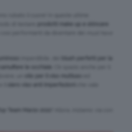
no rubato il cuore! In queste ultime
odo di testare
prodotti make up e skincare
Bellezza
si così performanti da diventare dei
must have
luminoso
imperdibile, dei
blush perfetti per la
amuffare le occhiaie
. C’è spazio anche per il
e
dovere, un
olio per il viso multiuso
ed
e il
siero viso anti imperfezioni
che vale
Makeup
op Team Marzo 2022
? Allora, iniziamo: via con