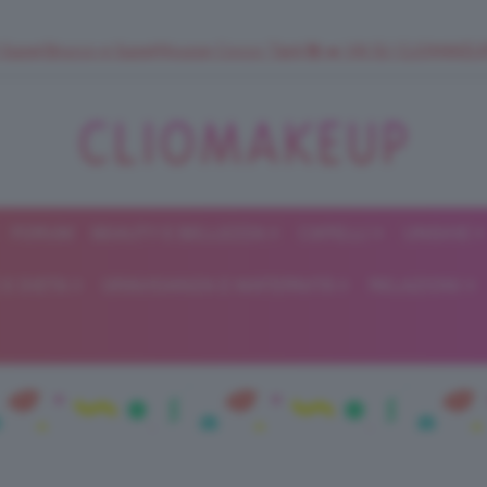
 SuperStrucco e SuperMousse Cocco Tiarè 🌺 ➡️ VAI SU CLIOMAK
FORUM
BEAUTY E BELLEZZA
CAPELLI
UNGHIE
ClioMakeUp
E DIETA
GRAVIDANZA E MATERNITÀ
RELAZIONI
Blog