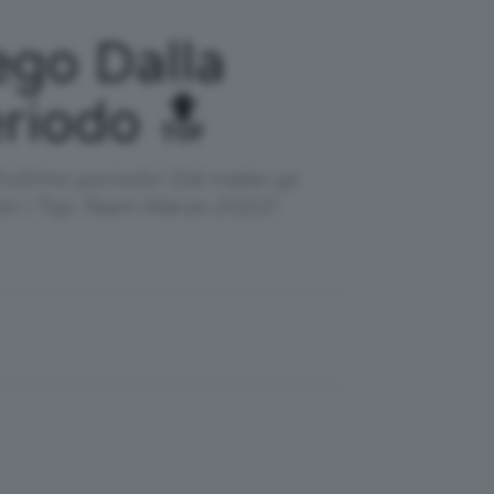
go Dalla
eriodo 🔝
l'ultimo periodo! Dal make up
tti i Top Team Marzo 2022!