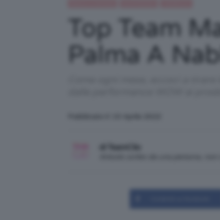
Beauty e bellezza
IN EVIDENZA
TEAMCLIO
Top Team Ma
Palma A Nabla
Come ogni mese, eccoci a tirare 
dalle performance WOW ai prodot
Pubblicato il: 15 Aprile 2022
di TeamClio
Articolo scritto da una persona, no
Condividi su Facebook