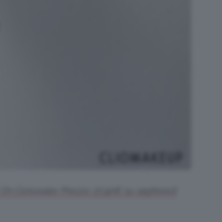
 On Concealer. Prezzo: 27,90€ su sephora.it