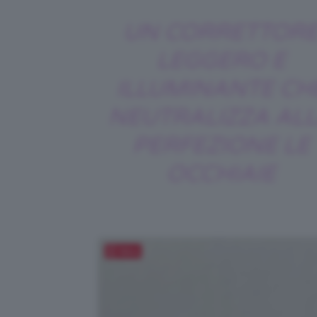
UN CORRETTOR
LEGGERO E
ILLUMINANTE CH
NEUTRALIZZA AL
PERFEZIONE LE
OCCHIAIE
Salva