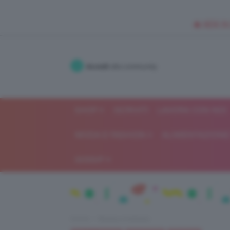
🥥 NEW IN
Accedi
alla community
SHOP
ISCRIVITI
LAVORA CON NOI
MODA E FASHION
ALIMENTAZIONE 
GOSSIP
Home
Beauty e bellezza