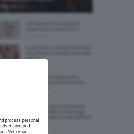
-
TeamClio
6 Agosto 2026
15 Prodotti Per Lo Styling Per I
Capelli Corti E Cortissimi 💇🏻‍♀️
6 Agosto 2026
Honey Nails, Le Unghie Giallo Miele
Che Dominano L’estate: Foto E Idee
Nail Art
6 Agosto 2026
Vestiti Lingerie Estate 2026, I
Modelli Freschi E Cool Da Avere
Nell’armadio
6 Agosto 2026
Ultimo Quarto Di Luna Calante 6
Agosto 2026 🌗 Oroscopo Oggi,
Transiti E Previsioni Segni Zodiacali
and process personal
6 Agosto 2026
 advertising and
ent. With your