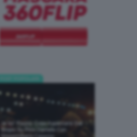
POST POPOLARI
Je So’ Pazzo: Cosa Aspettarsi Dal
Biopic Su Pino Daniele Con
Massimiliano Caiazzo