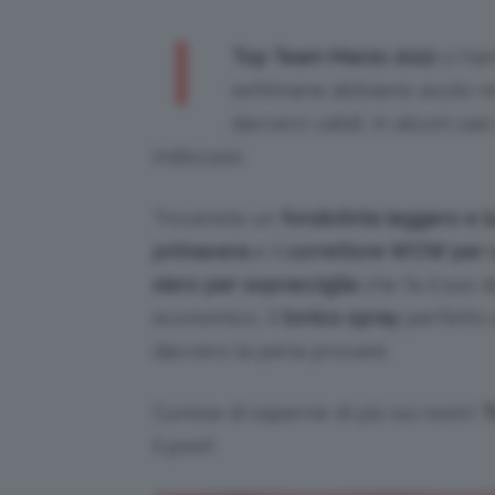
I
Top Team Marzo 2022
ci han
settimane abbiamo avuto m
davvero validi, in alcuni ca
indiscussi.
Troverete un
fondotinta leggero e 
primavera
e il
correttore WOW per c
siero per sopracciglia
che fa il suo 
economico, il
tonico spray
perfetto 
davvero la pena provare.
Curiose di saperne di più sui nostri
T
il post!