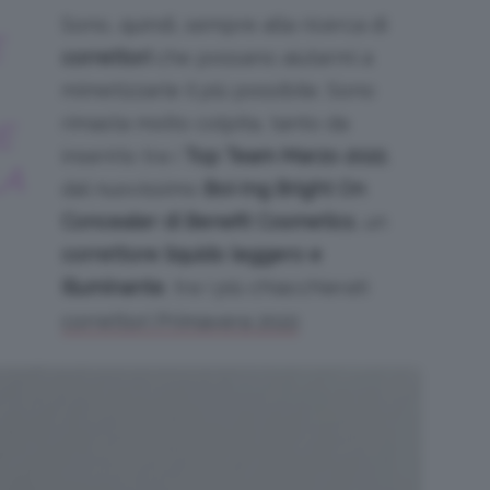
Sono, quindi, sempre alla ricerca di
E
correttori
che possano aiutarmi a
mimetizzarle il più possibile. Sono
rimasta molto colpita, tanto da
E
inserirlo tra i
Top Team Marzo 2022
,
LA
dal nuovissimo
Boi-Ing Bright On
Concealer di Benefit Cosmetics
, un
correttore liquido leggero e
illuminante
, tra i più chiacchierati
.
correttori Primavera 2022