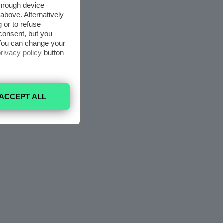
through device
above. Alternatively
 or to refuse
consent, but you
. You can change your
privacy policy
button
ACCEPT ALL