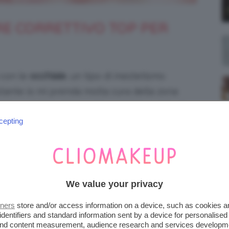
ORE CORRETTIVO TOP PER
 con le
occhiaie
, un tipo di inestetismo
tante io mi prenda molta cura della zona
hi e patch occhi. Le mie occhiaie credo che
cepting
ono piuttosto scure, anche se non in modo
We value your privacy
tners
store and/or access information on a device, such as cookies 
identifiers and standard information sent by a device for personalised
 and content measurement, audience research and services developm