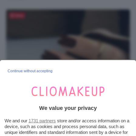
Salva
Continue without accepting
We value your privacy
We and our
1731 partners
store and/or access information on a
device, such as cookies and process personal data, such as
unique identifiers and standard information sent by a device for