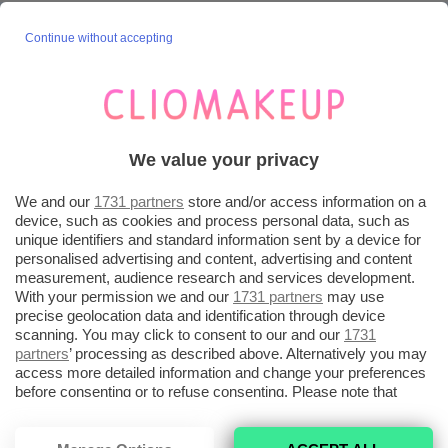
-
Francesca La Rana
29 Luglio 2023
MANOVRA DI HEIMLICH: TUTTO QUELLO CHE BISOGNA SAPERE
Continue without accepting
La manovra di Heimlich è una...
We value your privacy
We and our
1731 partners
store and/or access information on a
device, such as cookies and process personal data, such as
unique identifiers and standard information sent by a device for
personalised advertising and content, advertising and content
measurement, audience research and services development.
With your permission we and our
1731 partners
may use
precise geolocation data and identification through device
scanning. You may click to consent to our and our
1731
partners
’ processing as described above. Alternatively you may
access more detailed information and change your preferences
before consenting or to refuse consenting. Please note that
some processing of your personal data may not require your
consent, but you have a right to object to such processing. Your