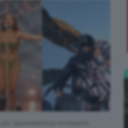
;)
@jlo, @giuliadelellis103 Via Instagram