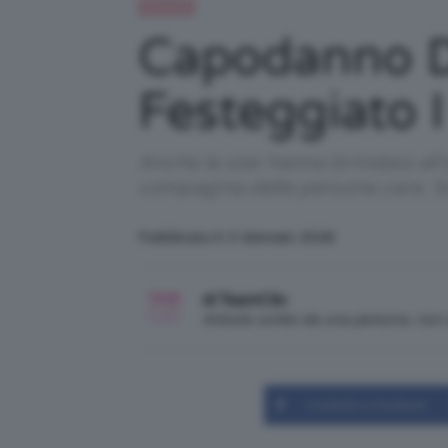
Celebrità
Capodanno D
Festeggiato I
Anche le star hanno brindato all'
compagnia delle persone care. S
Pubblicato il: 3 Gennaio 2026
di TeamClio
Articolo scritto da una persona, no
Condividi su Facebook