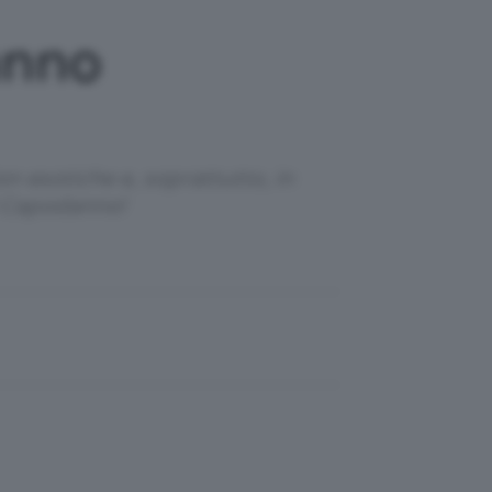
anno
on esotiche e, soprattutto, in
l Capodanno!