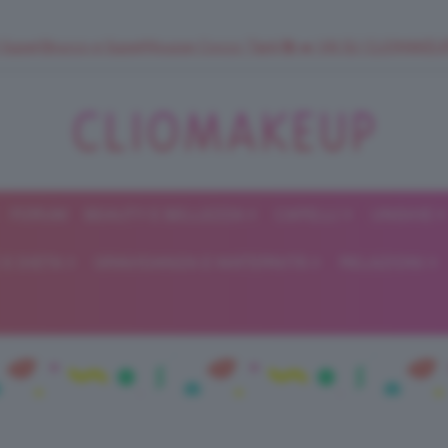
 SuperStrucco e SuperMousse Cocco Tiarè 🌺 ➡️ VAI SU CLIOMAK
FORUM
BEAUTY E BELLEZZA
CAPELLI
UNGHIE
ClioMakeUp
E DIETA
GRAVIDANZA E MATERNITÀ
RELAZIONI
Blog