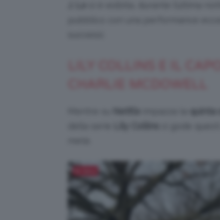
J. Lo
si è esibita, durante l’ultima no
pubblico con una performance eccezi
successi.
LILY COLLINS E IL C
CHARLIE MCDOWELL
Mentre su
Netflix
impazza la
quinta 
della serie
Lily Collins
si gode questi
metà.
Salva