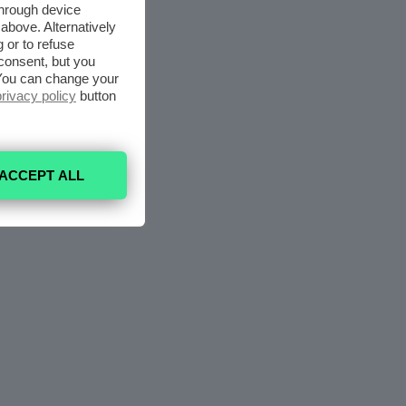
through device
above. Alternatively
 or to refuse
consent, but you
. You can change your
privacy policy
button
ACCEPT ALL