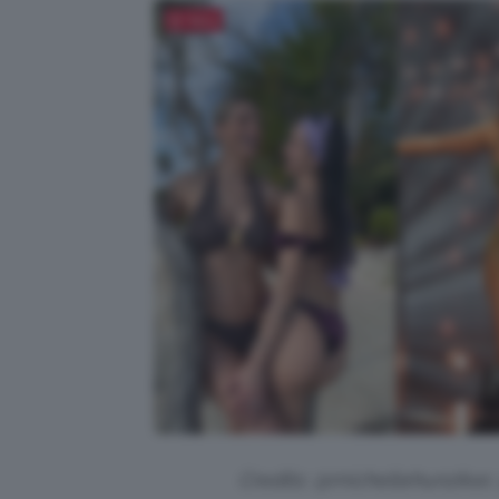
Salva
Credits: @michellehunziker, 