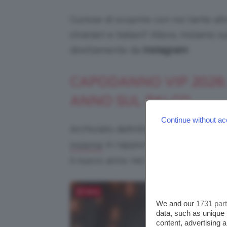
Curiose di scoprire con noi tante al
stranieri e italiani? Allora, iniziamo 
direttamente da
Instagram
!
CAPODANNO VIP 2026: 
ANNO SUL PALCO
Continue without ac
Archiviato definitivamente il divorzi
in rapporti amichevoli alcuni
insieme
il nuovo anno nel migliore dei modi: 
Salva
We and our
1731 par
data, such as unique 
content, advertising