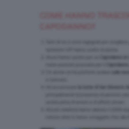
COME HANNO TRASCORS
CAPODANNO?
Tanti di noi si sono ingegnati per scegliere
tantissimi VIP hanno scelto di partire.
Alcuni hanno optato per un
Capodanno
al
mete esotiche prescelte per il
Capodanno d
C’è anche chi ha preferito andare
sulla ne
e riservato.
Ad accomunare
la notte di San Silvestro d
principalmente la presenza di persone care:
serata piena di amore e di affetti sinceri.
Alcune celebrità hanno salutato il 2025 augur
mentre altre lo hanno omaggiato fino alla fi