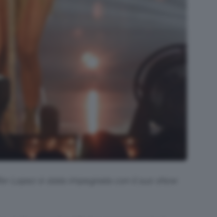
ifer Lopez è stata impegnata con il suo show