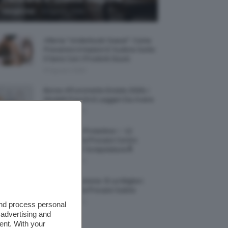
-
Giorgia Asti
8 Agosto 2026
Allerta “Underboob Sweat”: Come
Prevenire Irritazioni E Sudore Sotto
Il Seno Con I Prodotti Giusti
8 Agosto 2026
Borse All’uncinetto Estate 2026, I
Modelli Freschi E Leggeri Da Avere
8 Agosto 2026
Creme Mani Protettive ✨ 12
Riparatrici Da Provare Contro
Secchezza E Screpolature🔝
7 Agosto 2026
Profumi Al Limone 🍋 Le Migliori
Fragranze Da Provare Subito
7 Agosto 2026
and process personal
 advertising and
ent. With your