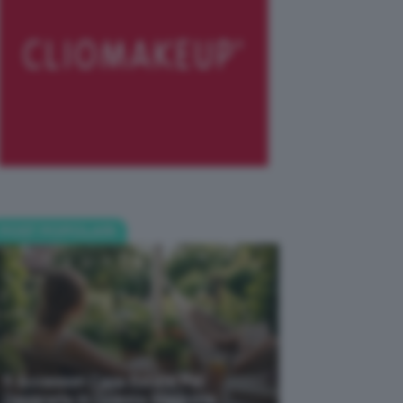
POST POPOLARI
5 Accessori Casa Estate Per
Decorarla In Questa Stagione