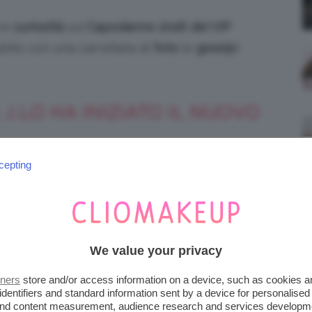
tre
curiosità
sul
Capodanno 2026 dei VIP
subito con una carrellata di
foto
(e
gossip
)
J.LO HA INIZIATO IL NUOVO
cepting
o –
Ben Affleck e Jennifer Lopez sono apparsi
 mesi fa – la popstar ha deciso di affrontare
da vera stella del palcoscenico.
We value your privacy
tners
store and/or access information on a device, such as cookies 
identifiers and standard information sent by a device for personalised
 and content measurement, audience research and services developm