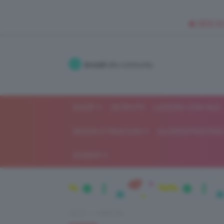
🥥 NEW IN
Accedi
alla community
SHOP
ISCRIVITI
LAVORA CON NOI
MODA E FASHION
ALIMENTAZIONE 
GOSSIP
Home
Celebrità