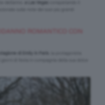
tte dell’anno,
a Las Vegas
conquistando il
onale sulle note dei suoi più grandi
APODANNO ROMANTICO CON
stagione di Emily in Paris
, la protagonista
 giorni di festa in compagnia della sua dolce