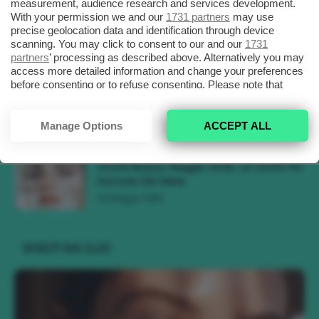
measurement, audience research and services development.
With your permission we and our
1731 partners
may use
Tendenze Colore Capelli Primavera Estate
precise geolocation data and identification through device
scanning. You may click to consent to our and our
1731
2026, Il Pink Pomelo Si Prende...
partners
’ processing as described above. Alternatively you may
31 Maggio 2026
access more detailed information and change your preferences
before consenting or to refuse consenting. Please note that
some processing of your personal data may not require your
Tendenza Cherry Blossom Make-Up, Il
consent, but you have a right to object to such processing. Your
Trucco Delicato Rosa E Fresco 🌸
preferences will apply to this website only. You can change
Manage Options
ACCEPT ALL
23 Maggio 2026
your preferences or withdraw your consent at any time by
returning to this site and clicking the
privacy policy
button at the
bottom of the webpage.
Novità Beauty Maggio 2026, Le Uscite Più
Succose Del Mese
16 Maggio 2026
SCELTI DA CLIO