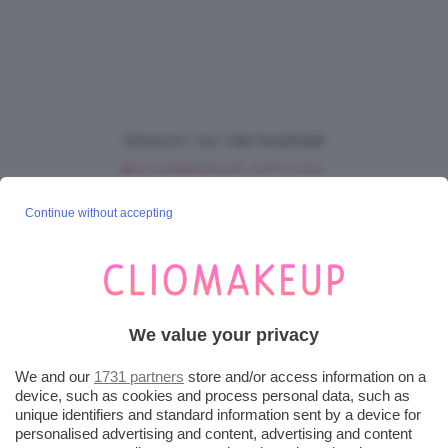
SEGUICI SU INSTAGRAM
@CLIOMAKEUP_OFFICIAL
Continue without accepting
POST POPOLARI
Cherry Red Make-Up 🍒 Gli Step Per
Ricreare Il Trend Di...
We value your privacy
3 Agosto 2026
We and our
1731 partners
store and/or access information on a
Tendenza Trucco Sunburn Blush, Come
device, such as cookies and process personal data, such as
Ricreare L’effetto Bonne Mine Estivo Di...
unique identifiers and standard information sent by a device for
personalised advertising and content, advertising and content
6 Giugno 2026