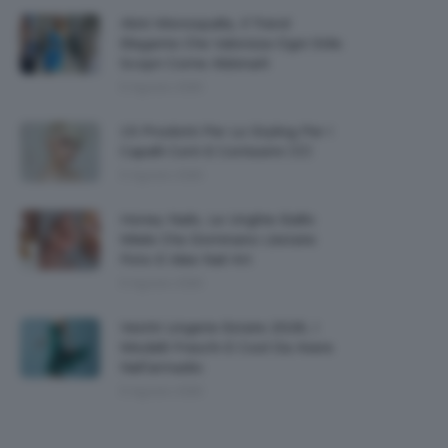
Abiti Monospalla, Il Trend
Elegante Che Valorizza Ogni Stile:
Scopri Come Abbinarli
6 Agosto 2026
15 Prodotti Per Lo Styling Per I
Capelli Corti E Cortissimi 💇🏻‍♀️
6 Agosto 2026
Honey Nails, Le Unghie Giallo
Miele Che Dominano L’estate:
Foto E Idee Nail Art
6 Agosto 2026
Vestiti Lingerie Estate 2026, I
Modelli Freschi E Cool Da Avere
Nell’armadio
6 Agosto 2026