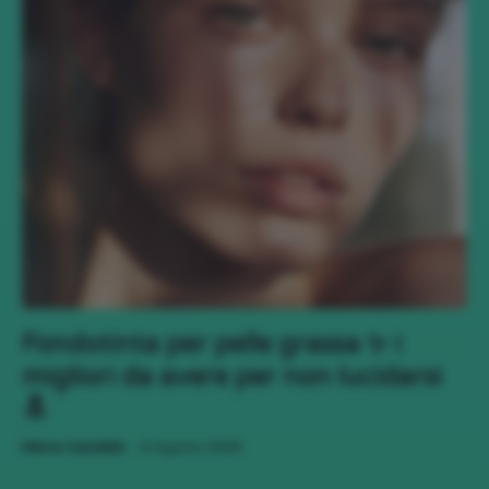
Fondotinta per pelle grassa ✨ i
migliori da avere per non lucidarsi
🔝
-
Mena Castaldo
6 Agosto 2026