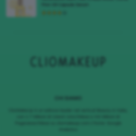
First Oil Capsule Serum
CHI SIAMO
ClioMakeUp è un editore leader nel vertical Beauty in Italia,
con 1.7 Milioni di Utenti Unici/Mese e 4.6 Milioni di
Pageviews/Mese su cliomakeup.com | Fonte: Google
Analytics