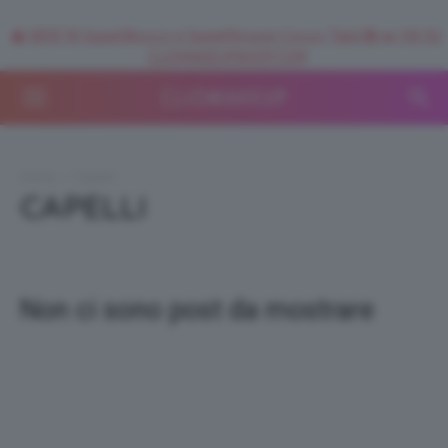
🥥 NEW IN SuperStrucco e SuperMousse Cocco Tiarè 🌺 ➡️ VAI SU
CLIOMAKEUPSHOP.COM
Home
Capelli
CAPELLI
Non ci sono post da mostrare