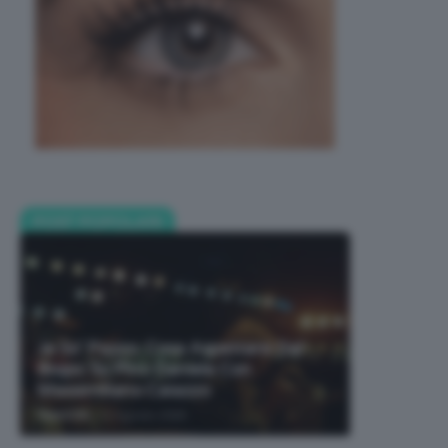
POST POPOLARI
Je So’ Pazzo: Cosa Aspettarsi Dal
Biopic Su Pino Daniele Con
Massimiliano Caiazzo
-
TeamClio
6 Agosto 2026