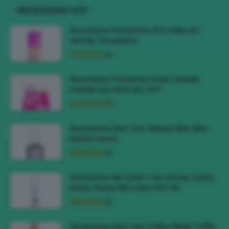
RECENSIONI HOT
Recensione Fondotinta NYX Make Em
Wonder Foundation
Recensione Protezione Solare Veralab
Invisible Sun Stick 50+ SPF
Recensione Siero Viso Meisani Blue Elixir
Retinol Serum
Recensione BB Cream Yves Rocher Hydra
Water-Plump BB Cream SPF 50
Recensione Siero Viso D’Alba White Truffle