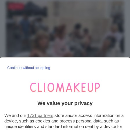
Salva
Continue without accepting
We value your privacy
Credits: @irenemaiorino Via Instagram – L’attrice
nella serie 1994
We and our
1731 partners
store and/or access information on a
device, such as cookies and process personal data, such as
unique identifiers and standard information sent by a device for
Ha recitato ne
Il commissario Ricciardi
e ha