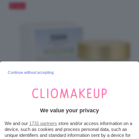
Salva
Continue without accepting
We value your privacy
We and our
1731 partners
store and/or access information on a
device, such as cookies and process personal data, such as
unique identifiers and standard information sent by a device for