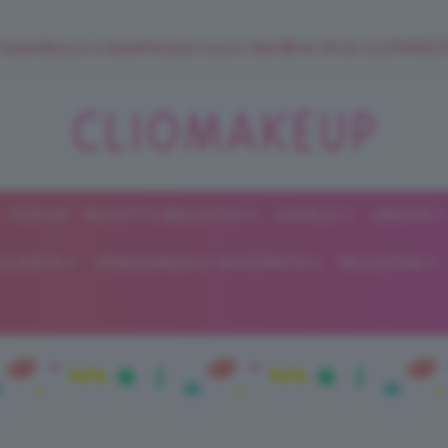
 SuperStrucco e SuperMousse Cocco Tiarè 🌺 ➡️ VAI SU CLIOMAK
FORUM
BEAUTY E BELLEZZA
CAPELLI
UNGHIE
ClioMakeUp
E DIETA
GRAVIDANZA E MATERNITÀ
RELAZIONI
Blog