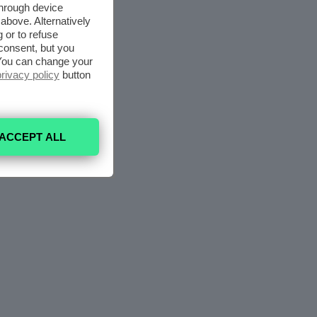
through device
above. Alternatively
 or to refuse
consent, but you
. You can change your
privacy policy
button
ACCEPT ALL