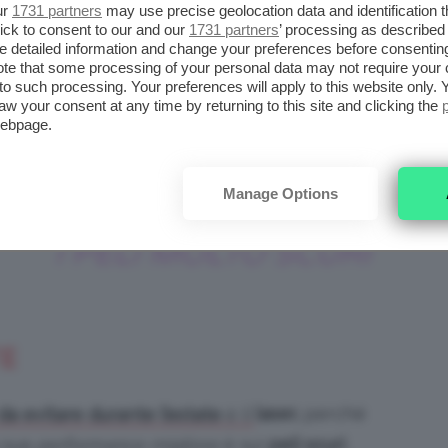
ur
1731 partners
may use precise geolocation data and identification 
olo) con una luce che assume le lunghezze
ick to consent to our and our
1731 partners
’ processing as described 
detailed information and change your preferences before consenting
ina del pelo, bruciandolo.
te that some processing of your personal data may not require your 
t to such processing. Your preferences will apply to this website only
aw your consent at any time by returning to this site and clicking the
LA LUCE PULSATA È
webpage.
,
PARTICOLARMENTE
Manage Options
INDICATA PER CHI HA
do
I PELI MOLTO SCURI
TE
laser,
perché
da evitare durante l’estate
è il
a sua
performance migliore
è sui
peli scuri
,