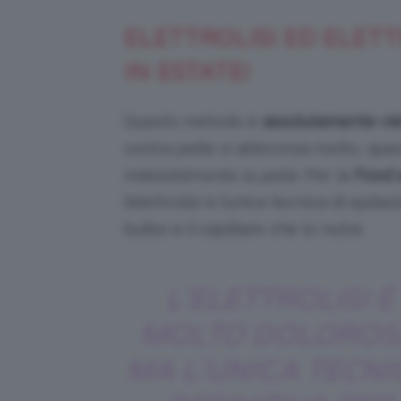
ELETTROLISI ED ELET
IN ESTATE!
Questo metodo è
assolutamente vi
vostra pelle si abbronza molto, ques
indelebilmente la pelle
. Per la
Food 
l’elettrolisi è l’unica tecnica di epila
bulbo e il capillare che lo nutre.
L’ELETTROLISI È
MOLTO DOLOROS
MA L’UNICA TECNI