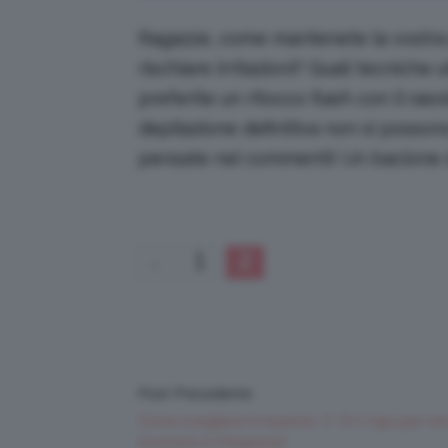
Ragazze, come mantenete la vostra p
rischiare irritazioni? Quali tecniche 
preferite un ritocco flash con il ra
depilazione definitiva non si posson
pensate nei commenti! Un bacione 
1
2
Post Precedente
Come scegliere il rossetto 💄 5+1 tips per no
incorrere in fregature!