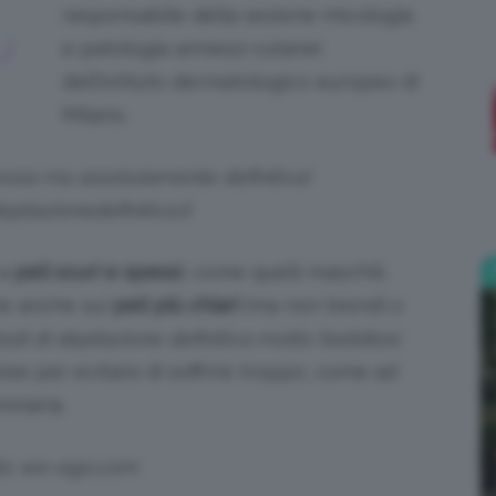
responsabile della sezione micologia
I
e patologia annessi cutanei
;)
dell’Istituto dermatologico europeo di
Milano.
lorosa ma assolutamente definitiva!
epilazionedefinitiva.it
 a
peli scuri e spessi
, come quelli maschili,
e anche sui
peli più chiari
(ma non biondi o
di di depilazione definitiva molto fastidiosi
ree per evitare di soffrire troppo, come ad
mmaria.
ts: we-ego.com