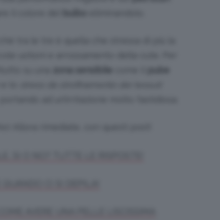
re il colore del
bulbo
eliminandolo.
é tra le tre è quella che stressa di più la
iccole ustioni e arrossamento della cute. Per
ttutto su una
zona sensibile
come il
pube
e lo
stress da strofinamento dei tessuti
ortando ad un’irritazione molto fastidiosa.
o! Allora rimediate, con questi post!
LE, SI O NO? TUTTE LE RISPOSTE!
 QUANDO CI SI DEPILA!
. COME AVERE UNA PELLE LISCISSIMA