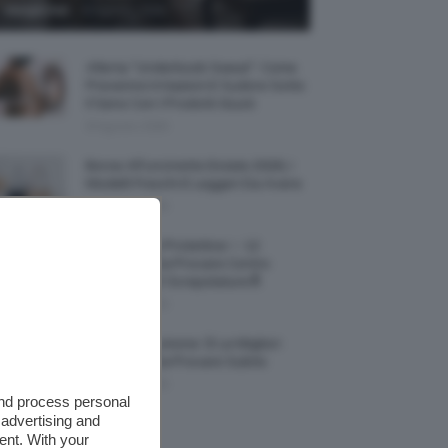
-
Giorgia Asti
8 Agosto 2026
Allerta “Underboob Sweat”: Come
Prevenire Irritazioni E Sudore Sotto
Il Seno Con I Prodotti Giusti
8 Agosto 2026
Borse All’uncinetto Estate 2026, I
Modelli Freschi E Leggeri Da Avere
8 Agosto 2026
Creme Mani Protettive ✨ 12
Riparatrici Da Provare Contro
Secchezza E Screpolature🔝
7 Agosto 2026
Profumi Al Limone 🍋 Le Migliori
Fragranze Da Provare Subito
7 Agosto 2026
and process personal
 advertising and
ent. With your