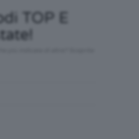
todi TOP E
tate!
he più indicate di altre? Scoprite