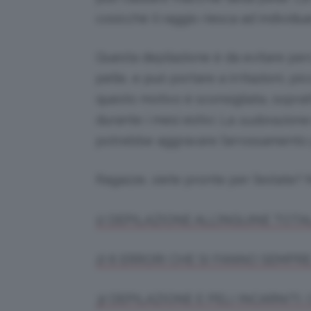
cosicché il raggio riesca ad individua
Questa depilazione è da evitare perch
pelle, e può portare a irritazioni, p
questo motivo è sconsigliata, sopra
durante i mesi estivi. La
sudorazione
potrebbe aggravare l’arrossamento p
Ragazze, siete pronte per l’estate? N
1) DEPILAZIONE ALL’INGUINE TOTA
2) 6 ERRORI CHE SI FANNO SEMPRE
3) DEPILAZIONE E PELI INCARNITI