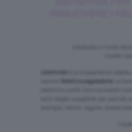
DEFINITIVA PER
RIMUOVERE I PEL
L’elettrolisi è molto do
Credits: lad
L’elettrolisi
è principalmente adatta
mentre
l’elettrocoagulazione
va ben
bianchi) e sottili. Sono entrambi
meto
ed è meglio sceglierle per piccole a
esempio: mento, inguine, areola ma
Credi