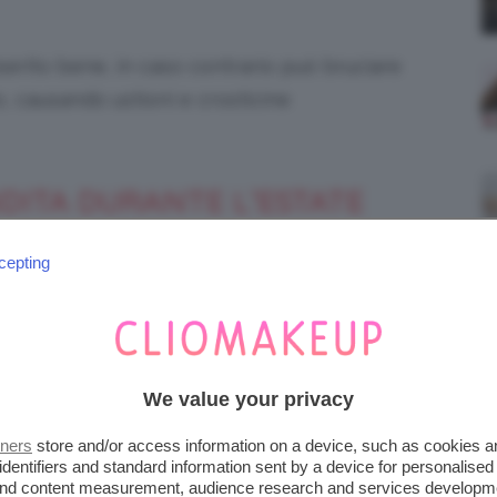
serito bene, in caso contrario può bruciare
o, causando ustioni e crosticine
NDITA DURANTE L’ESTATE
ito d’estate è la
luce pulsata
, dato che
cepting
are gli
accumuli di melanina
. Il
rischio
di fare
l posto di colpire il pelo, il macchinario
 la formazione di
macchie cutanee
.
We value your privacy
smilecityitalia.net
tners
store and/or access information on a device, such as cookies 
identifiers and standard information sent by a device for personalised
dicata per chi ha
peli scuri e pelle chiara
:
 and content measurement, audience research and services developm