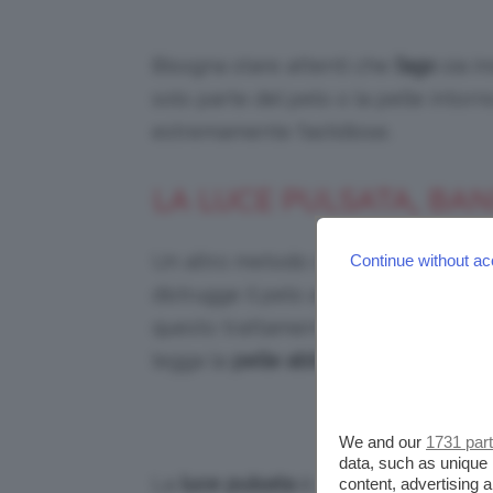
Bisogna stare attenti che
l’ago
sia in
solo parte del pelo o la pelle intorn
estremamente fastidiose.
LA LUCE PULSATA, BA
Un altro metodo di depilazione band
Continue without ac
distrugge il pelo andando a individu
questo trattamento in estate è che, a
legga la
pelle abbronzata
, causando
Credits:
We and our
1731 par
data, such as unique 
La
luce pulsata
è particolarmente in
content, advertising