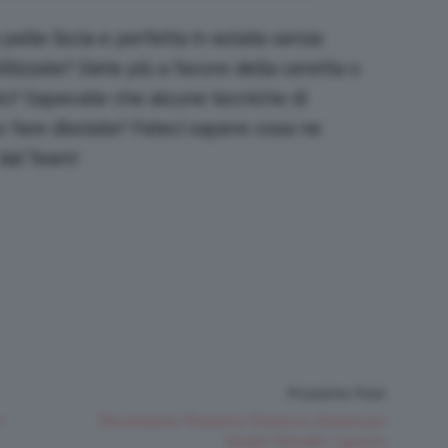
elle liscia e perfetta in estate senza
utilizzate? Siete più a favore della ceretta o
soio? Sapevate che alcune tecniche di
o fare d’estate? Fateci sapere cosa ne
dal Team!
Prossimo Post
n
Recensione Rossetto Essence Adventure
Awaits Metallic Lipstick