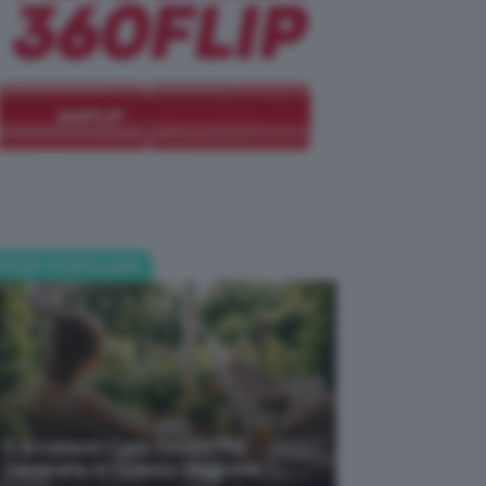
POST POPOLARI
5 Accessori Casa Estate Per
Decorarla In Questa Stagione