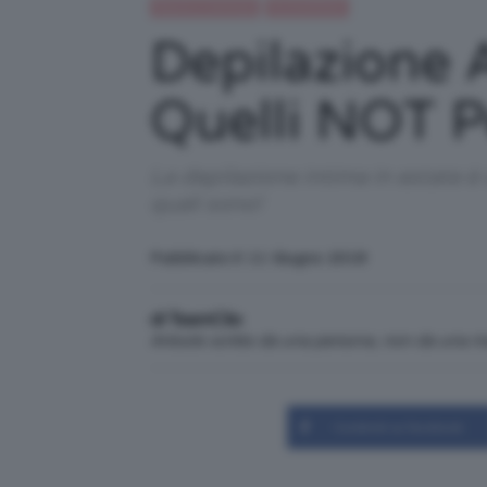
Beauty e bellezza
IN EVIDENZA
Depilazione 
Quelli NOT Pe
La depilazione intima in estate è
quali sono!
Pubblicato il: 11 Giugno 2018
di TeamClio
Articolo scritto da una persona, non da una 
Condividi su Facebook