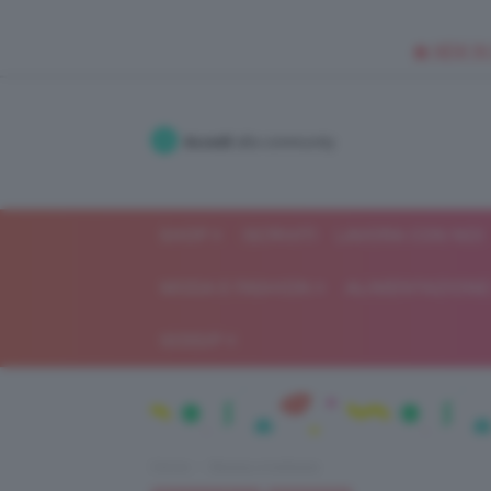
🥥 NEW IN
Accedi
alla community
SHOP
ISCRIVITI
LAVORA CON NOI
MODA E FASHION
ALIMENTAZIONE 
GOSSIP
Home
Beauty e bellezza