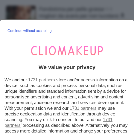
Fondotinta per pelle grassa ✨ i
migliori da avere per non lucidarsi 🔝
Continue without accepting
Protezione solare cuoio capelluto: i
migliori prodotti
We value your privacy
We and our
1731 partners
store and/or access information on a
device, such as cookies and process personal data, such as
unique identifiers and standard information sent by a device for
personalised advertising and content, advertising and content
measurement, audience research and services development.
With your permission we and our
1731 partners
may use
precise geolocation data and identification through device
scanning. You may click to consent to our and our
1731
partners
’ processing as described above. Alternatively you may
access more detailed information and change your preferences