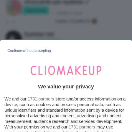
struccante per eyeliner :/
heyitsvale
in:
CHIEDI A CLIO
9 years, 3 months fa
3
3
Eyeliner bio
in:
PRODOTTI BIO
9 years, 4 months fa
4
6
Continue without accepting
Makeup Tori Kelly ai Grammys 2016
Renata1980
in:
IDEE PER CLIO
9 years, 5 months fa
0
1
We value your privacy
We and our
1731 partners
store and/or access information on a
device, such as cookies and process personal data, such as
unique identifiers and standard information sent by a device for
personalised advertising and content, advertising and content
measurement, audience research and services development.
With your permission we and our
1731 partners
may use