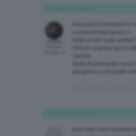
21 Giugno 2017 alle 5:48 PM
Grazie per le informazioni! Io
e posso prendere spunto 🙂
Quello di MAC quale sarebbe? I
ariannaz
Participant
MAC pro longwear wp) ma dalle
Messaggi: 13
coprente.
Quello di estee lauder invece 
pelli grasse e io ho la pelle 
Questa risposta è stata modificata 9 yea
21 Giugno 2017 alle 6:04 PM
lei ha usato il face and body. p