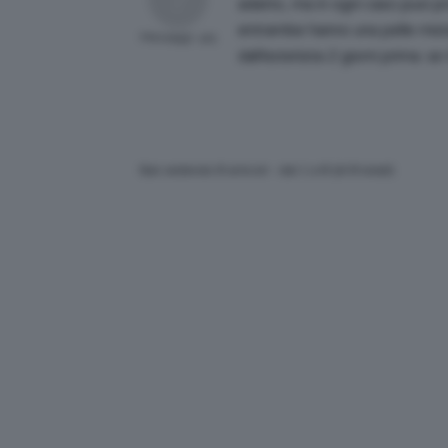
adatto, ma in ogni caso puoi p
entrambe hanno una pelle mist
Messaggi: 415
dall’estetista 2 giorni prima. s
Stai vedendo 8 articoli - dal 1 a 8 (di 8 totali)