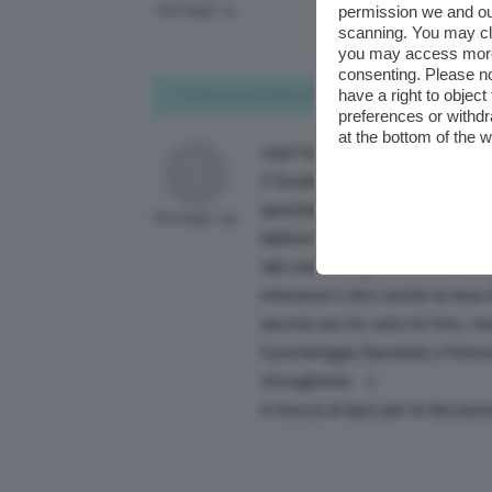
Messaggi: 14
permission we and o
scanning. You may cl
you may access more 
consenting. Please no
have a right to objec
20 Giugno 2017 alle 4:57 PM
preferences or withdr
at the bottom of the 
ciao! ho avuto 3 amiche che si
il Double Wear di Estee Lauder
quotidianamente. tutte e 3 han
Messaggi: 415
labbra leggermente colorate e 
del colore negli occhi e un ross
interessa ti dico anche la resa 
ancora non ho visto le foto, ma
il pomeriggio (laureate a firenz
rincoglionire…).
in bocca al lupo per la discuss