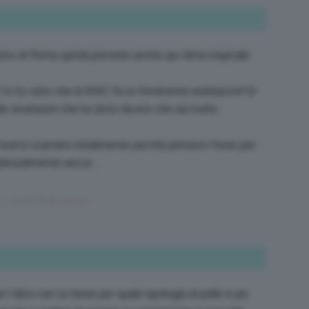
 sono di Roma quindi prevedo anche qui clima tropicale
o ho visto che la MAC fa un fondotinta waterproof (il
 recensioni che ho letto dicono che sia molto
l’avevo scartato inizialmente perché pensavo fosse per
tendenzialmente secca…
rs, 1 month fa da
ariannaz
.
er l’altro non so bene per quale tipologia di pelle è più