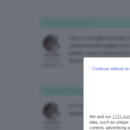
20 Giugno 2017 alle 4:20 PM
Ciao io ti consiglio di provare 
consistenza ultra leggera ma è
persino i tatoo la vera novità 
renatal80
Participant
da primer e bronze sempre ver
Messaggi: 14
Continue without ac
20 Giugno 2017 alle 4:22 PM
Ps è totalmente bio senza petro
quando lo applichi 😉
We and our
1731 par
data, such as unique 
renatal80
content, advertising
Participant