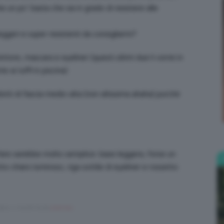
un po’ basta che sia in grado di resistere alle
ggeri e super resistenti da consigliarmi?
Bellezza
tore, mascara e eyeliner (questi ultimi due li vorrei in
 ai tuffi in piscina)
ti di fascia medio-alta (non altissima ahaha) purché
e
fare sarebbe molto semplice: base leggera, forse un
to chiaro luminoso, riga sottile di eyeliner e rossetto
Makeup
ears, 1 month fa da
ariannaz
.