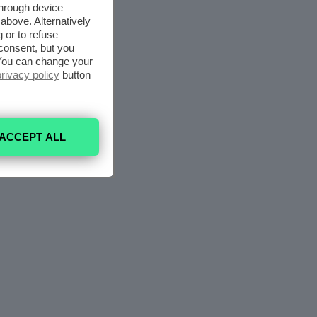
through device
above. Alternatively
 or to refuse
consent, but you
. You can change your
privacy policy
button
ACCEPT ALL