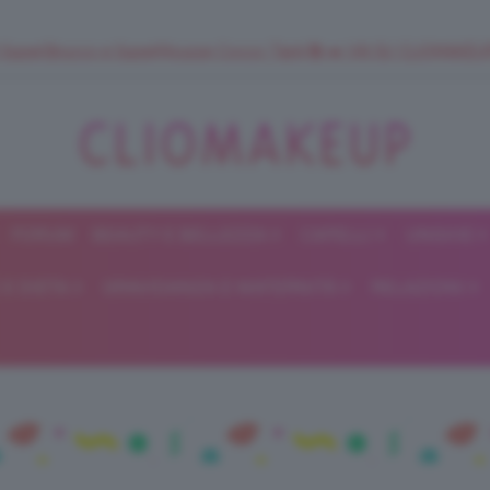
 SuperStrucco e SuperMousse Cocco Tiarè 🌺 ➡️ VAI SU CLIOMAK
FORUM
BEAUTY E BELLEZZA
CAPELLI
UNGHIE
ClioMakeUp
E DIETA
GRAVIDANZA E MATERNITÀ
RELAZIONI
Blog