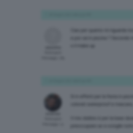
18 Giugno 2017 alle 9:40 AM
Ciao per quanto mi riguarda tr
e poi vai in piscina ? Secondo 
o il make up
sassolina
Participant
Messaggi: 165
20 Giugno 2017 alle 8:50 AM
Sì in effetti per la festa in pi
colorati waterproof e mascara,
ariannaz
Il mio dubbio è per la base dur
Participant
Messaggi: 13
preoccupare se si scioglie tutt