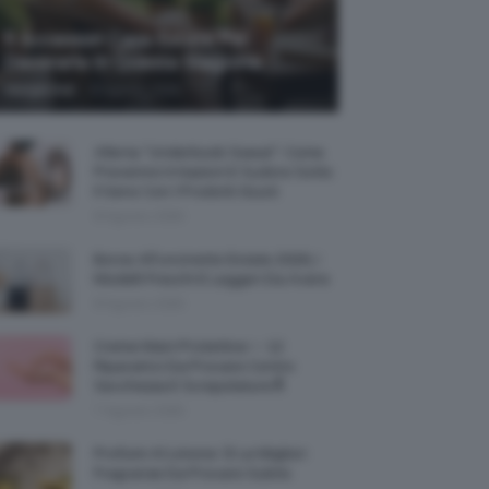
5 Accessori Casa Estate Per
Decorarla In Questa Stagione
-
Giorgia Asti
8 Agosto 2026
Allerta “Underboob Sweat”: Come
Prevenire Irritazioni E Sudore Sotto
Il Seno Con I Prodotti Giusti
8 Agosto 2026
Borse All’uncinetto Estate 2026, I
Modelli Freschi E Leggeri Da Avere
8 Agosto 2026
Creme Mani Protettive ✨ 12
Riparatrici Da Provare Contro
Secchezza E Screpolature🔝
7 Agosto 2026
Profumi Al Limone 🍋 Le Migliori
Fragranze Da Provare Subito