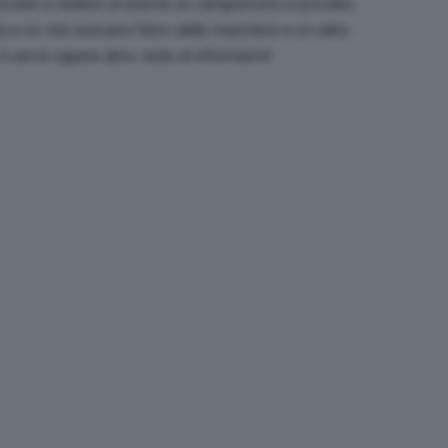
rovare a vedere di averne un campioncino e provarlo.
a e so che avevano fatto delle maschere e un salto
e ti serve sapere altro vedo di informarmi!