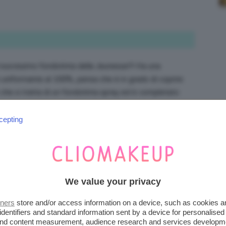
il nuovissimo fondotinta della Jeunesse!!! Ha una
 uniformante al 100%, pensa che è in grado di coprire
è che si tratta di un fondotinta spray ed è completato
sione spray!!+
cepting
We value your privacy
lati parabeni talco e profumi quindi la pelle nn suda
tners
store and/or access information on a device, such as cookies 
identifiers and standard information sent by a device for personalised
 and content measurement, audience research and services developm