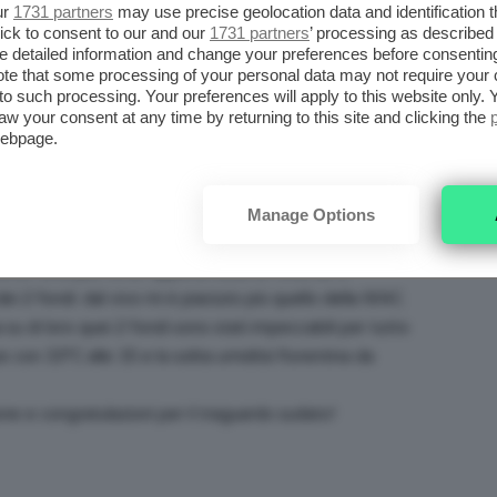
ur
1731 partners
may use precise geolocation data and identification 
ick to consent to our and our
1731 partners
’ processing as described 
detailed information and change your preferences before consenting
te that some processing of your personal data may not require your 
t to such processing. Your preferences will apply to this website only
aw your consent at any time by returning to this site and clicking the
webpage.
 sono laureate da poco e coincidenza due hanno scelto
 mentre l’altra quello della MAC che usa
no optato per un viso “nude” con un po’ di illuminante,
Manage Options
occhi con eyeliner nero. alla festa dopo hanno messo
etto-tinta più forte. appena vedo le foto, se ti
dei 2 fondi. dal vivo mi è piaciuto più quello della MAC.
 su di loro quei 2 fondi sono stati impeccabili per tutto
e con 33°C alle 15 e la solita umidità fiorentina da
ione e congratulazioni per il traguardo sudato!