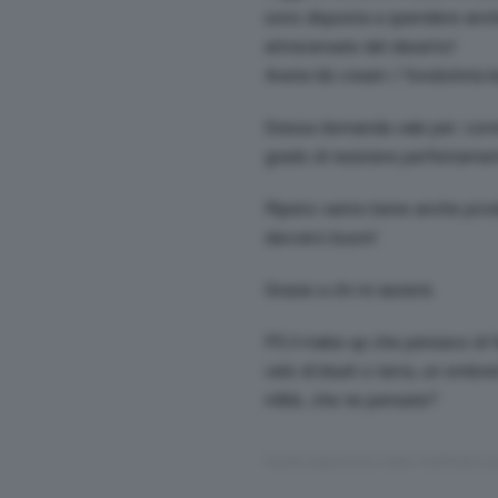
sono disposta a spendere anche 
attraversate del deserto!
Avete bb cream / fondotinta le
Stessa domanda vale per: corret
grado di resistere perfettamente
Ripeto vanno bene anche prodot
davvero buoni!
Grazie a chi mi aiuterà.
PS il make up che pensavo di 
velo di blush o terra, un ombret
mlbb, che ne pensate?
Questo argomento è stato modificato 9 y