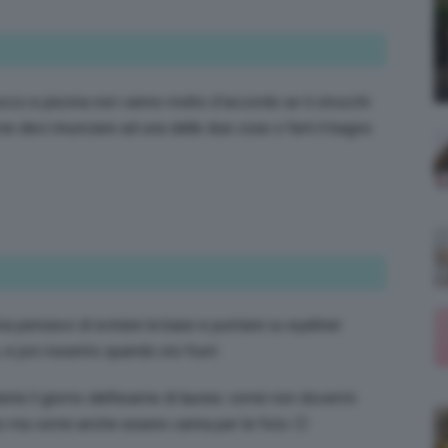
;)
ucco e piscina non vanno molto d’accordo se ti strucchi
me devi rinunciare ad una delle due cose o farti il bagno
scina pensavo di evitare la base e puntare su eyeliner
 e poi rossetto quando sto fuori.
ante il giorno dell’esame di laurea: vorrei non dovermi
o ma vorrei anche essere carina per le foto 🙂