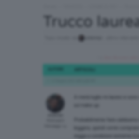
Forum
›
TRUCCO
›
COME SI FA?
›
Trucco 
Trucco laurea
Topic iniziato da
ariannaz
, ultimo intervent
Tag:
Base
,
Bb cream
,
caldo
,
AUTORE
ARTICOLI
17 Giugno 2017 alle 9:58 AM
A metà luglio mi laureo e sono 
sul make up:
ariannaz
Probabilmente farà caldissimo 
Participant
Messaggi: 13
leggera, quindi vorrei compra
regga a condizioni estreme (con