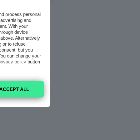
7 Agosto 2026
and process personal
 advertising and
ent. With your
through device
above. Alternatively
 or to refuse
consent, but you
. You can change your
privacy policy
button
ACCEPT ALL