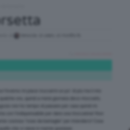
 da borsetta
/
rsetta
vento di
lenuccia
,
10 years, 10 months fa
Tutto
Tag:
#minisize
,
beauty
,
lowcost
su
 l’inverno mi piace truccarmi un po’ di più ma il mio
 qualche ora, quindi a metà giornata devo ritoccarlo;
gozio non ho tempo di passare per casa quindi mi
a con l’indispensabile per darsi una ritoccatina! Non
ente costoso “cose da battaglia” per intenderci! Cosa
Trucco,
quello che vi viene in mente grazieee