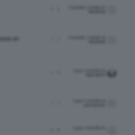
9 months, 2 weeks fa
2
2
MaryPolly
9 months, 2 weeks fa
 sono un
1
1
MaryPolly
1 year, 2 months fa
1
4
Marina674
1 year, 5 months fa
1
1
permanent1
1 year, 6 months fa
3
9