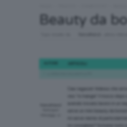
Forum
›
TRUCCO
›
COME SI FA?
›
Beauty
Beauty da bo
Topic iniziato da
francefrancii
, ultimo inter
AUTORE
ARTICOLI
14 Settembre 2015 alle 8:15 PM
Ciao ragazze! Adesso che arriva
viso “si mangia” il trucco dopo
avendo trovato lavoro in un ne
francefrancii
Participant
serve un mini-beauty da borsett
Messaggi: 12
mi serve niente di particolarm
mi consigliate? Scrivete tutto 