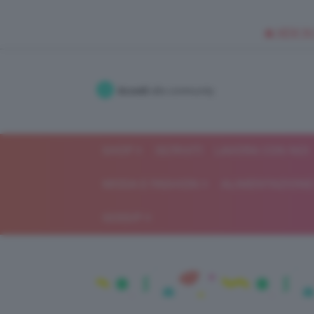
🥥 NEW IN
Accedi
alla community
SHOP
ISCRIVITI
LAVORA CON NOI
MODA E FASHION
ALIMENTAZIONE 
GOSSIP