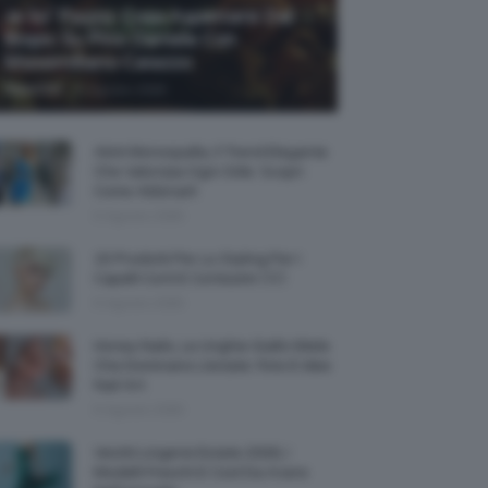
Je So’ Pazzo: Cosa Aspettarsi Dal
Biopic Su Pino Daniele Con
Massimiliano Caiazzo
-
TeamClio
6 Agosto 2026
Abiti Monospalla, Il Trend Elegante
Che Valorizza Ogni Stile: Scopri
Come Abbinarli
6 Agosto 2026
15 Prodotti Per Lo Styling Per I
Capelli Corti E Cortissimi 💇🏻‍♀️
6 Agosto 2026
Honey Nails, Le Unghie Giallo Miele
Che Dominano L’estate: Foto E Idee
Nail Art
6 Agosto 2026
Vestiti Lingerie Estate 2026, I
Modelli Freschi E Cool Da Avere