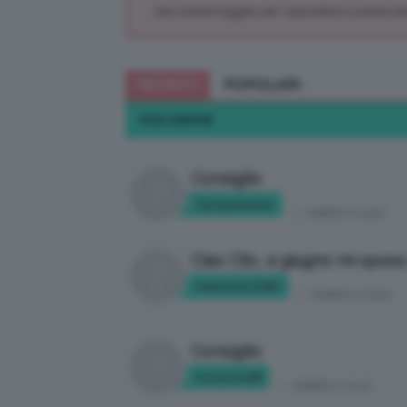
Devi essere loggato per rispondere a questa di
RECENTI
POPOLARI
DISCUSSIONE
Consiglio
Tyttywoman
in:
CHIEDI A CLIO
Ciao Clio, a giugno mi sposo
Valentina1987
in:
CHIEDI A CLIO
Consiglio
Susanna68
in:
CHIEDI A CLIO