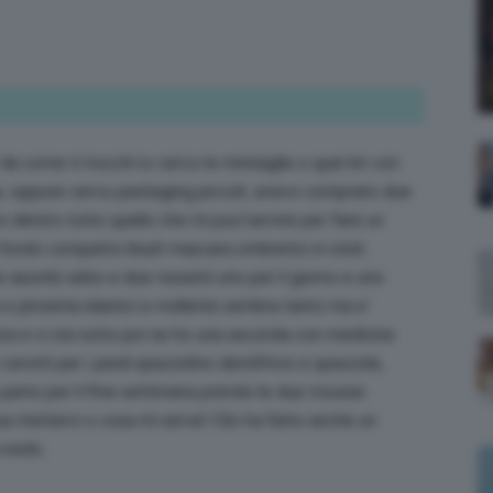
;)
 come ti trucchi io cerco le minitaglie o quei kit con
ora, oppure cerco packaging piccoli, avevo comprato due
to dentro tutto quello che mi puo’servire per fare un
ondo compatto blush mascara ombretto in stick
 assorbi sebo e due rossetti uno per il giorno e uno
 e pinzetta elastici e mollette sembra tanto ma e’
ra e ci sta tutto poi ne ho una seconda con medicine
cerotti per i piedi spazzolino dentifricio e spazzola,
o parto per il fine settimana prendo le due trousse
a metterci o cosa mi serve! Clio ha fatto anche un
credo..