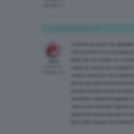
Participant
Messaggi: 71
15 Settembre 2015 alle 12:52 AM
Si anche secondo me dipende da
mini prodotti li trovi da seph
blush da ives rocher, io ci met
samira
Subscriber
make up veloce ma completo f
Messaggi: 514
matita marrone e nera salviette
per la sera specchietto limetta
piccola trousse presa da sepho
assorbenti salviette bagnate e 
cosi’se sto via tutyo il giorno 
gia’pronte senza pensare a cos
post sulle trousse da borsetta 