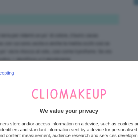
erra per ridarmi un po’ di colore, il burro cacao
s con cui sono uscita e anche la matita occhi così se
po’ via lo ritocco al volo, così come il profumo. Se sto
zolino + dentifricio e il deodorante.
cepting
orbi sebo, cipria compatta, matita marrone o colorata,
We value your privacy
 anche come blush). Anche mini struccante e cotton
tners
store and/or access information on a device, such as cookies 
identifiers and standard information sent by a device for personalised
 and content measurement, audience research and services developm