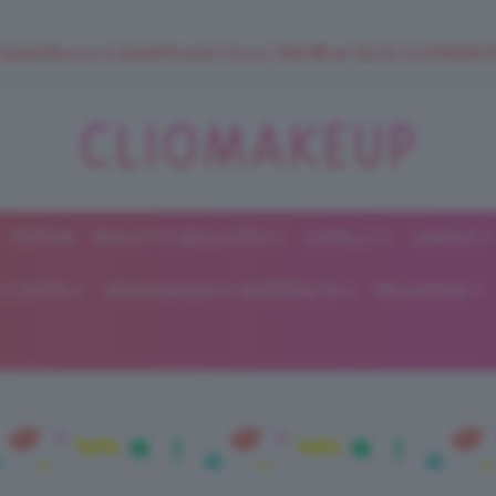
 SuperStrucco e SuperMousse Cocco Tiarè 🌺 ➡️ VAI SU CLIOMAK
FORUM
BEAUTY E BELLEZZA
CAPELLI
UNGHIE
ClioMakeUp
E DIETA
GRAVIDANZA E MATERNITÀ
RELAZIONI
Blog