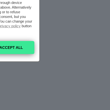
through device
above. Alternatively
 or to refuse
consent, but you
. You can change your
privacy policy
button
ACCEPT ALL