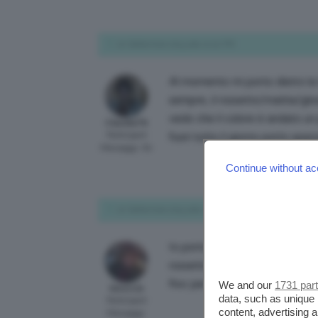
20 Settembre 2015 alle 10:02 PM
Al momento mi porto dietro la t
sempre, il rossetto/matita/glos
vedo che il colore è andato un 
Claudia76
Participant
fuori tutto il giorno porto spaz
Messaggi: 60
Continue without ac
20 Settembre 2015 alle 10:14 PM
Io porto sempre: salviette ass
rossetto intenso (si può usare
fioc per le emergenze!
We and our
1731 par
lenuccia
data, such as unique 
Participant
content, advertising
Messaggi: