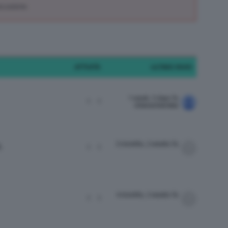
scussione.
ATTIVITÀ
ULTIMO INVIO
1 week, 5 days fa
1
1
chiarachiaretta
3 months, 2 weeks fa
.
1
1
4 months, 2 weeks fa
1
1