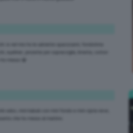
Bellezza
i: io nel mio ho le salviette opacizzanti, fondotinta
, eyeliner, pinzette per sopracciglia, limetta, cotton
he ho messo 😀
e
Makeup
orbi sebo, mini kabuki con mini fondo e mini cipria neve,
ossetto che ho messo al mattino.