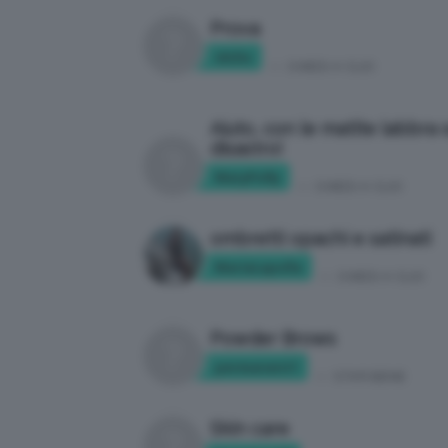
Prova
idclio
in:
CHIEDI A CLIO
Aiuto, con le matite labbra
disastro!
MaryPolly
in:
CHIEDI A CLIO
ombretti opachi e satinati
MariaLapolla
in:
CHIEDI A CLIO
Powder Brows
permanent1
in:
STAR BENE
Skin care