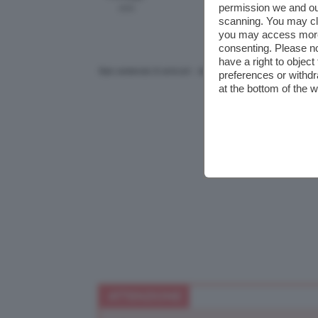
permission we and o
200
scanning. You may cl
you may access more 
consenting. Please no
have a right to objec
Stai vedendo 6 articoli - dal 1 a 6 (di 6 totali)
preferences or withdr
at the bottom of the 
ATTENZIONE