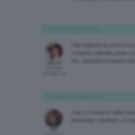
14 Settembre 2015 alle 8:42 PM
Ciao! Dipende da come ti trucch
compatto, mascara, primer occhi
fioc, spazzola e il rossetto c
TagliolaR
Participant
Messaggi: 145
14 Settembre 2015 alle 9:18 PM
Ciao, io in borsa ho: veline ass
burrocacao, correttore , e il r
Ralf