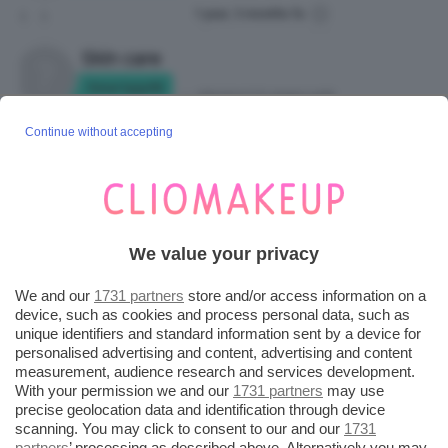
1 year, 5 months fa
1
1
Skin care
Smartyyy92
in:
PRODOTTI SKINCARE
1 year, 6 months fa
3
9
Continue without accepting
Consiglio
Clara124rt
in:
CHIEDI A CLIO
1 year, 6 months fa
2
2
We value your privacy
We and our
1731 partners
store and/or access information on a
device, such as cookies and process personal data, such as
unique identifiers and standard information sent by a device for
personalised advertising and content, advertising and content
measurement, audience research and services development.
With your permission we and our
1731 partners
may use
precise geolocation data and identification through device
scanning. You may click to consent to our and our
1731
partners
’ processing as described above. Alternatively you may