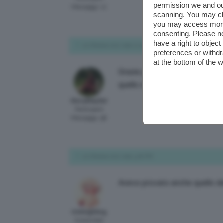
permission we and o
Messaggi: 12
scanning. You may cl
you may access more 
consenting. Please no
have a right to objec
10 Ottobre 2017 alle 12:56 PM
preferences or withdr
at the bottom of the 
Grazie per i consigli ragazze, o
quello dell Omia ehehhe
GloryMayfair
Participant
Messaggi: 58
10 Ottobre 2017 alle 3:26 PM
Avevo provato anche quello del
midnightlog
Subscriber