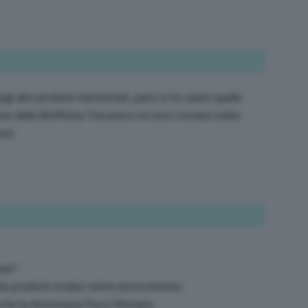
gli altri prodotti menzionati, però io ho usato quello
nte della Biofficina Toscana e mi sono trovata molto
uro.
ose?
ine prodotti ecobio ottimi ed economici.
 anche la dottoressa Pucci Romano.