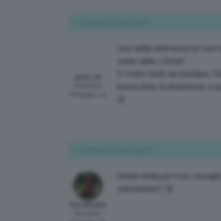
3 Ottobre 2017 alle 6:19 PM
Una valida alternativa se vuoi 
water della L’Oreal!
E’ molto facile da stendere, fr
giulia_46
Participant
buona dose di idratazione, in 
Messaggi: 42
😉
5 Ottobre 2017 alle 10:49 AM
Grazie Giulia per il tuo consigl
utilizzandolo? 😘
GloryMayfair
Participant