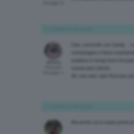
Messaggi: 61
16 Ottobre 2017 alle 9:42 AM
Ciao, concordo con Candy… i si
comedogeni e fanno esattamen
scadono in tempi brevi (mi pare
valevavy
Participant
conservanti chimici.
Messaggi: 11
Ah, non solo i sieri fitocose son
16 Ottobre 2017 alle 9:45 AM
Ma anche voi lo usate prima di