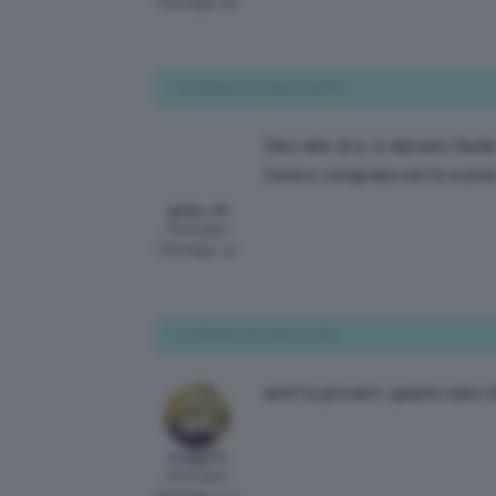
Messaggi: 58
5 Ottobre 2017 alle 12:09 PM
Devi dire di si, è davvero facile 
l’avevo comprata con lo scont
giulia_46
Participant
Messaggi: 42
5 Ottobre 2017 alle 2:01 PM
anch’io provero’ questo siero di
meggi13
Participant