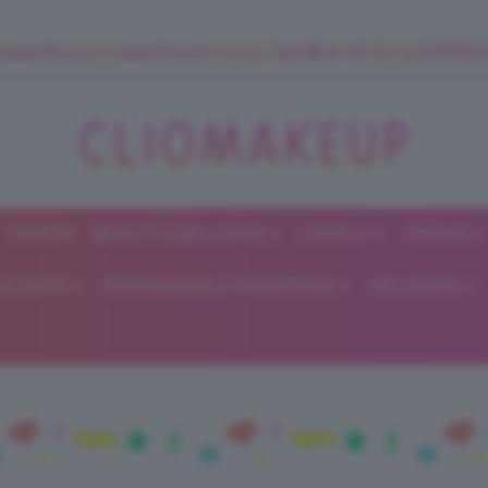
 SuperStrucco e SuperMousse Cocco Tiarè 🌺 ➡️ VAI SU CLIOMAK
FORUM
BEAUTY E BELLEZZA
CAPELLI
UNGHIE
ClioMakeUp
E DIETA
GRAVIDANZA E MATERNITÀ
RELAZIONI
Blog