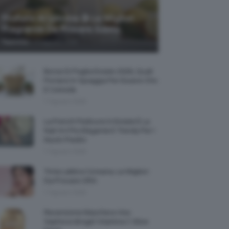
Profumi Al Limone 🍋 Le Migliori
Fragranze Da Provare Subito
-
TeamClio
7 Agosto 2026
Borse Di Paglia Estate 2026, Quali
Portarsi In Spiaggia Per Essere Chic
E Comode
7 Agosto 2026
La French Pedicure In Estate È La
Nail Art Più Elegante E Trendy Per I
Nostri Piedini
7 Agosto 2026
Tinta Labbra Coreana, Le Migliori
Da Provare ORA
7 Agosto 2026
Recensione Maschera Viso
Sephora Idrogel Vitamina C Glow