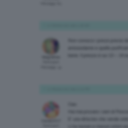
Messaggi: 83
12 Ottobre 2017 alle 11:28 AM
Non conosco i prezzi precisi de
antiossidante e quello purifica
bene. Il prezzo è sui 13 – 14 e
Magrathea
Participant
Messaggi: 34
12 Ottobre 2017 alle 12:20 PM
Ciao.
Hai mai provato i sieri di Fitoc
E’ una ditta bio che vende onl
Candy1017
Participant
Li ha testati e ritenuti ottimi