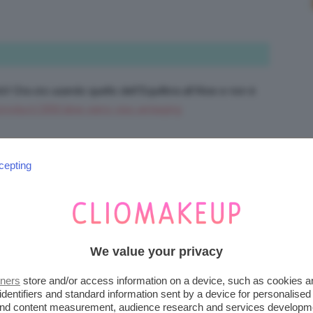
ti! Ora sto usando quello dell’Equilibra all’Aloe e non è
/product/269/aloe-siero-viso-antiaging
cepting
 all’aloe di Omia ma esiste anche una versione più
We value your privacy
 qualità-prezzo è ottimo! 🙂
tners
store and/or access information on a device, such as cookies 
identifiers and standard information sent by a device for personalised
 and content measurement, audience research and services developm