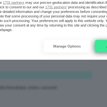
ur
1731 partners
may use precise geolocation data and identification 
ick to consent to our and our
1731 partners
’ processing as described 
detailed information and change your preferences before consenting
te that some processing of your personal data may not require your 
t to such processing. Your preferences will apply to this website only
aw your consent at any time by returning to this site and clicking the
webpage.
ra però sono un po’ indecisa tra quello della Loreal è
Manage Options
la Omia all’aloe, ottimo, concordo!