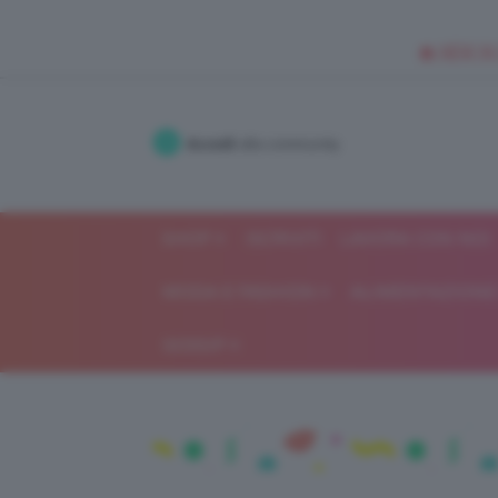
🥥 NEW IN
Accedi
alla community
SHOP
ISCRIVITI
LAVORA CON NOI
MODA E FASHION
ALIMENTAZIONE 
GOSSIP