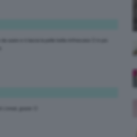
;)
da usare e ti lascia la pelle bella rinfrescata 🙂 in più
o
 L’oreal, grazie 🙂