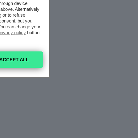
through device
above. Alternatively
 or to refuse
consent, but you
. You can change your
privacy policy
button
ACCEPT ALL