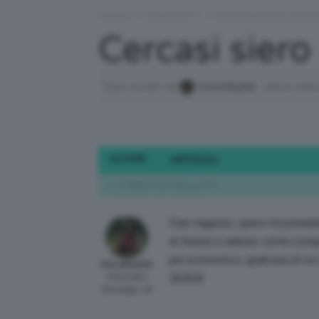
Forum
›
PRODOTTI
›
ESPERIENZE & OPIN
Cercasi siero
Topic iniziato da
GloryMayfair
, ultimo inte
AUTORE
ARTICOLI
3 Ottobre 2017 alle 5:14 PM
Ciao ragazze, spero mi possiate
di Avene e adesso vorrei compr
più economico; qualcuna di voi 
GloryMayfair
Participant
😘😘😘
Messaggi: 58