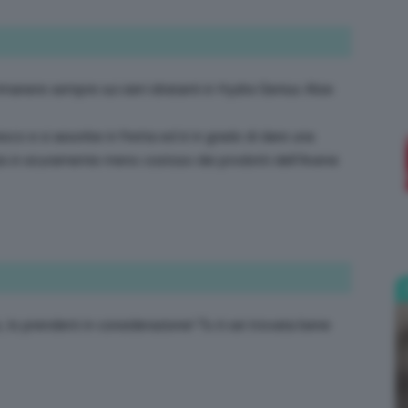
rimanere sempre sui sieri idratanti è Hydra Genius Aloe
Bellezza
esco e si assorbe in fretta ed è in grado di dare una
più è sicuramente meno costoso dei prodotti dell’Avene
e
io, lo prenderò in considerazione! Tu ti sei trovata bene
Makeup