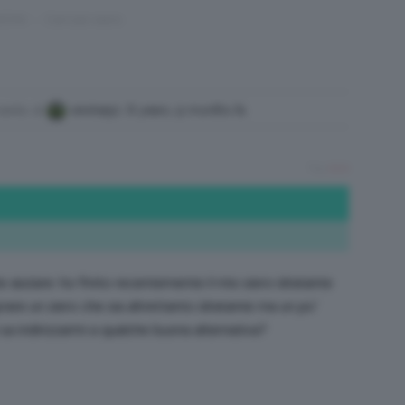
IONI
›
Cercasi siero
/
rvento di
vevina92
,
8 years, 9 months fa
Tutto
Tag:
siero
su
 aiutare: ho finito recentemente il mio siero idratante
are un siero che sia altrettanto idratante ma un po’
sa indirizzarmi a qualche buona alternativa?
Trucco,