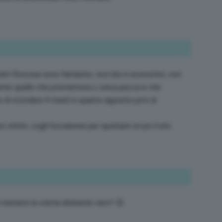
eri fitocose sono fantastici, eco bio e economici, non
te quello che promettono.L’unica pecca è che
 di ricordare 4 mesi) in quanto appunto privi di
o ottimi, cogli l’occasione per spulciare un po il sito.
 mettere la crema idratante vero? 😉