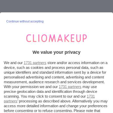
Continue without accepting
We value your privacy
We and our
1731 partners
store and/or access information on a
device, such as cookies and process personal data, such as
unique identifiers and standard information sent by a device for
personalised advertising and content, advertising and content
measurement, audience research and services development.
With your permission we and our
1731 partners
may use
precise geolocation data and identification through device
scanning. You may click to consent to our and our
1731
partners
’ processing as described above. Alternatively you may
access more detailed information and change your preferences
before consenting or to refuse consenting. Please note that