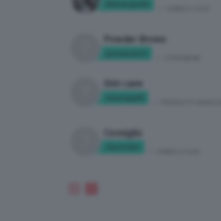
MariaLapolla
in:
CHIEDI A CLIO
Powder Brows
permanent1
in:
STAR BENE
Skin care
Smartyyy92
in:
PRODOTTI SKINCA
Consiglio
Clara124rt
in:
CHIEDI A CLIO