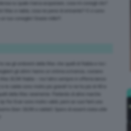
ecisa su quale marca acquistare, cosa mi consigli clio?
ti Mac e nabla, cosa ne pensi di entrambi? O ci sono
n tuo consiglio! Grazie mille!!!
Bellezza
o ho sia gli ombretti della Mac che quelli di Nabla e tra i
e
gliarti gli ultimi: hanno un ottima scrivenza, costano
 Mac (6,5€ Nabla – tra l’altro sempre in offerta lancio
e le cialde sono molto più grandi! Io ne ho più di 40 e
uelli della Mac raramente. Parlando di altre marche
p For Ever sono molto validi, però se vuoi farti una
Makeup
ssimo (ben 18,5€ a cialda!). Spero di esserti stata utile
!