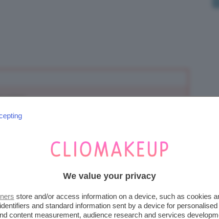
scussione.
cepting
ATTIVITÀ
ULTIMO INVIO
We value your privacy
1 week, 5 days fa
1
1
chiarachiaretta
tners
store and/or access information on a device, such as cookies 
identifiers and standard information sent by a device for personalised
 and content measurement, audience research and services developm