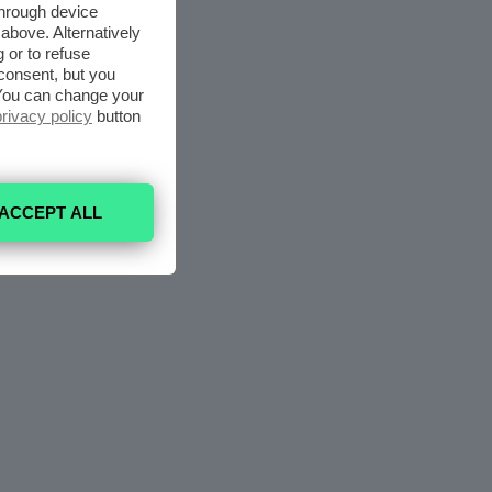
through device
above. Alternatively
 or to refuse
consent, but you
. You can change your
privacy policy
button
ACCEPT ALL