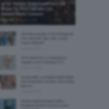
Je So’ Pazzo: Cosa Aspettarsi Dal
Biopic Su Pino Daniele Con
Massimiliano Caiazzo
-
TeamClio
6 Agosto 2026
Abiti Monospalla, Il Trend Elegante
Che Valorizza Ogni Stile: Scopri
Come Abbinarli
6 Agosto 2026
15 Prodotti Per Lo Styling Per I
Capelli Corti E Cortissimi 💇🏻‍♀️
6 Agosto 2026
Honey Nails, Le Unghie Giallo Miele
Che Dominano L’estate: Foto E Idee
Nail Art
6 Agosto 2026
Vestiti Lingerie Estate 2026, I
Modelli Freschi E Cool Da Avere