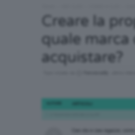
Forum
›
HEY CLIO!
›
CHIEDI A CLIO
›
Crea
Creare la pro
quale marca 
acquistare?
Topic iniziato da
Francesca89
, ultimo inte
AUTORE
ARTICOLI
17 Novembre 2016 alle 12:04 AM
Ciao clio e ciao ragazze, vorre