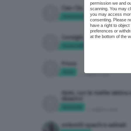
permission we and o
Ciao Clio, a giugno mi sposo
scanning. You may cl
you may access more 
Valentina1987
in:
CHIEDI A CLIO
consenting. Please no
have a right to objec
preferences or withdr
at the bottom of the 
Consiglio
Susanna68
in:
CHIEDI A CLIO
Prova
idclio
in:
CHIEDI A CLIO
Aiuto, con le matite labbra
disastro!
MaryPolly
in:
CHIEDI A CLIO
ombretti opachi e satinati