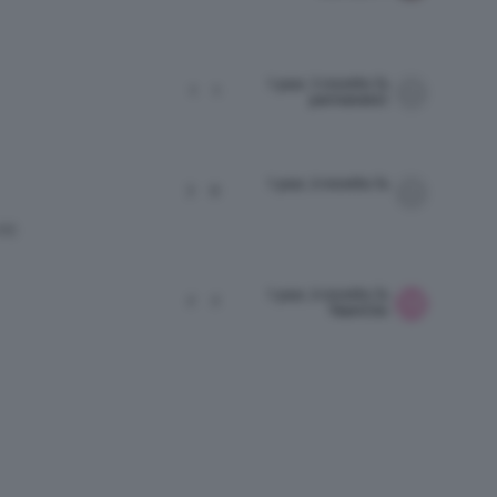
1 year, 5 months fa
1
1
permanent1
1 year, 6 months fa
3
9
RE
1 year, 6 months fa
2
2
TeamClio