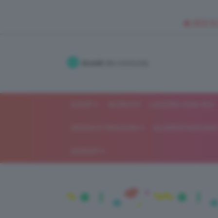
🥥 NEW IN
Accedi
alla community
SHOP
ISCRIVITI
LAVORA CON NOI
MODA E FASHION
ALIMENTAZIONE 
GOSSIP