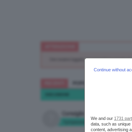
ATTENZIONE
Devi essere loggato per rispondere a questa di
Continue without ac
RECENTI
POPOLARI
DISCUSSIONE
Consiglio
We and our
1731 par
Tyttywoman
data, such as unique 
in:
CHIEDI A CLIO
content, advertising