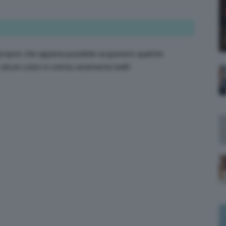
;)
 proprio che appena possibile acquisterò qualche
alcuni colori in crema veramente belli!