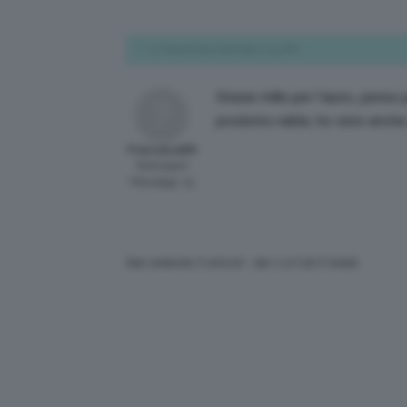
17 Novembre 2016 alle 11:34 PM
Grazie mille per l’aiuto, penso
prodotto nabla, ho visto anche 
Francesca89
Participant
Messaggi: 15
Stai vedendo 3 articoli - dal 1 a 3 (di 3 totali)