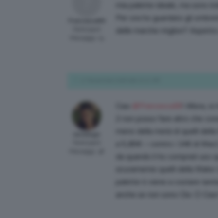
mia palette ideale, ma sono ind
Per ora ho guardato gli ombret
Francesca89
Participant
delle marche migliori? Aspetto u
Messaggi: 15
17 Novembre 2016 alle 10:12 AM
Ciao
@Francesca89
! Allora, i
2 non posso fare altro che consi
meno della metà di quelli della
saradugo
Participant
a 5,85€ – contro i 14€ di Mac) 
Messaggi: 38
da quando li ho comprati uso q
sicuramente quelli della Make U
palette ti viene a costare tanti
anche se non sono Clio 🙂 Ciao