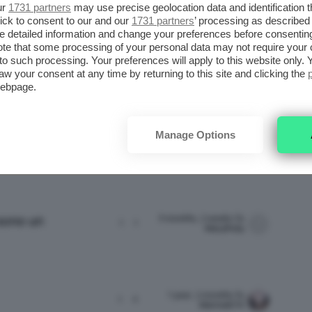
ur
1731 partners
may use precise geolocation data and identification 
3 months, 2 weeks fa
.
ick to consent to our and our
1
1731 partners
1
’ processing as described 
detailed information and change your preferences before consenting
te that some processing of your personal data may not require your 
t to such processing. Your preferences will apply to this website only
aw your consent at any time by returning to this site and clicking the
4 months, 2 weeks fa
webpage.
1
1
Manage Options
9 months, 2 weeks fa
2
2
MaryPolly
9 months, 2 weeks fa
 sono un
1
1
MaryPolly
1 year, 2 months fa
1
4
Marina674