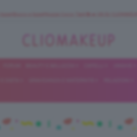
 SuperStrucco e SuperMousse Cocco Tiarè 🌺 ➡️ VAI SU CLIOMAK
FORUM
BEAUTY E BELLEZZA
CAPELLI
UNGHIE
ClioMakeUp
E DIETA
GRAVIDANZA E MATERNITÀ
RELAZIONI
Blog