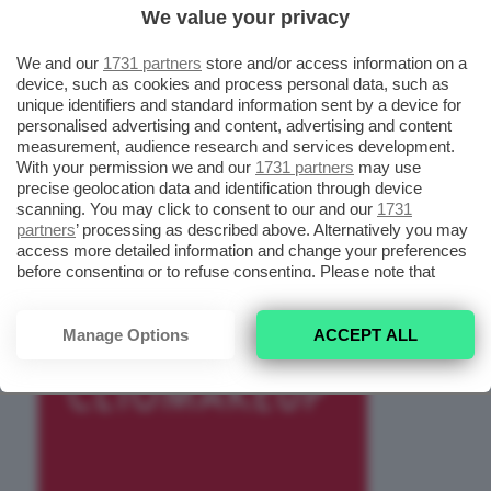
We value your privacy
We and our
1731 partners
store and/or access information on a
device, such as cookies and process personal data, such as
unique identifiers and standard information sent by a device for
personalised advertising and content, advertising and content
measurement, audience research and services development.
With your permission we and our
1731 partners
may use
precise geolocation data and identification through device
scanning. You may click to consent to our and our
1731
partners
’ processing as described above. Alternatively you may
access more detailed information and change your preferences
before consenting or to refuse consenting. Please note that
some processing of your personal data may not require your
consent, but you have a right to object to such processing. Your
preferences will apply to this website only. You can change
Manage Options
ACCEPT ALL
your preferences or withdraw your consent at any time by
returning to this site and clicking the
privacy policy
button at the
bottom of the webpage.