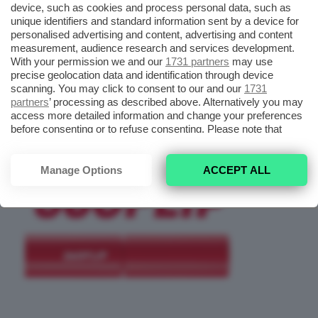
device, such as cookies and process personal data, such as
unique identifiers and standard information sent by a device for
personalised advertising and content, advertising and content
measurement, audience research and services development.
With your permission we and our
1731 partners
may use
precise geolocation data and identification through device
scanning. You may click to consent to our and our
1731
partners
’ processing as described above. Alternatively you may
access more detailed information and change your preferences
before consenting or to refuse consenting. Please note that
some processing of your personal data may not require your
consent, but you have a right to object to such processing. Your
preferences will apply to this website only. You can change
Manage Options
ACCEPT ALL
your preferences or withdraw your consent at any time by
returning to this site and clicking the
privacy policy
button at the
bottom of the webpage.