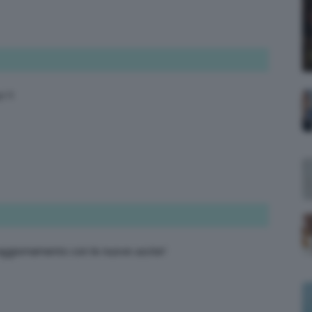
;)
 !!
aggiornamento con le nuove uscite!