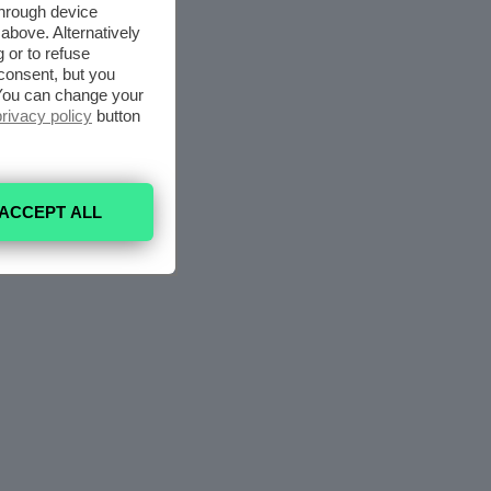
through device
above. Alternatively
 or to refuse
consent, but you
. You can change your
privacy policy
button
ACCEPT ALL