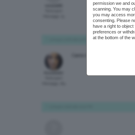
permission we and o
nevada88
scanning. You may cl
Participant
you may access more 
Messaggi: 15
consenting. Please no
have a right to objec
preferences or withdr
at the bottom of the 
9 Giugno 2016 alle 9:26 PM
Carino il top e flop di Essence!!
Rossella82
Participant
Messaggi: 184
9 Giugno 2016 alle 10:02 PM