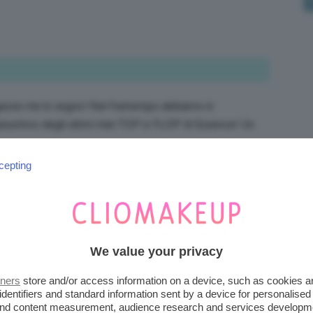
gazze me lo segno! Nel frattempo abbiamo in
ssuntivo degli ultimi miei TOP e FLOP di Essence! Un
cepting
We value your privacy
tners
store and/or access information on a device, such as cookies 
iesta!! 😉
identifiers and standard information sent by a device for personalised
 and content measurement, audience research and services developm