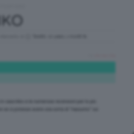
 FLOP KIKO
/
IKO
 intervento di
Tere80
,
10 years, 1 month fa
Tutto
Tag:
kiko
,
top e flop
su
ti in casa kiko e le numerose recensioni per lo più
re se si potesse avere una sorta di “riassunto” sui
Trucco,