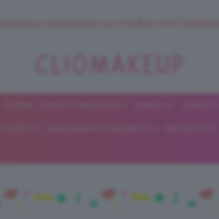
 SuperStrucco e SuperMousse Cocco Tiarè 🌺 ➡️ VAI SU CLIOMAK
FORUM
BEAUTY E BELLEZZA
CAPELLI
UNGHIE
ClioMakeUp
E DIETA
GRAVIDANZA E MATERNITÀ
RELAZIONI
Blog