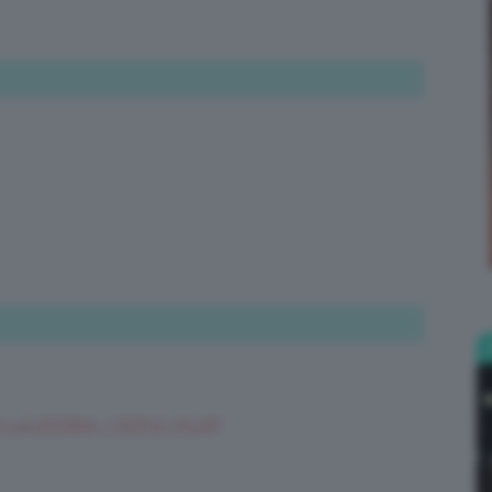
Bellezza
e
Makeup
: LA STORIA, I TOP E I FLOP