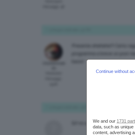
Participant
Messaggi: 48
9 Giugno 2016 alle 1:42 PM
Presente ehehehe!!! Certo ra
programma a breve un post ria
bacio!
ClioZammatt
eo
Continue without ac
Moderator
Messaggi:
5428
9 Giugno 2016 alle 1:46 PM
We and our
1731 par
Si!! mi associo anche io alla rich
data, such as unique 
content, advertising