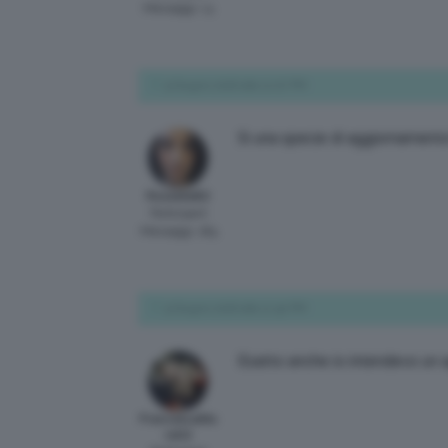
Messaggi: 13
9 Giugno 2016 alle 12:07 PM
Si una specie di aggiornamento!
Rossella82
Participant
Messaggi: 184
9 Giugno 2016 alle 12:50 PM
Esatto anche io intendevo un 
FrancescaMu
ra02