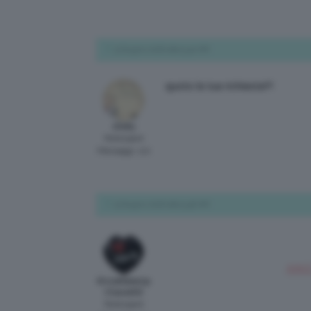
9 Giugno 2016 alle 9:40 AM
quoto la tua richiesta!!!
shelly
Participant
Messaggi: 110
9 Giugno 2016 alle 9:46 AM
KIKO
EricaMakeUp
Chanel00
Participant