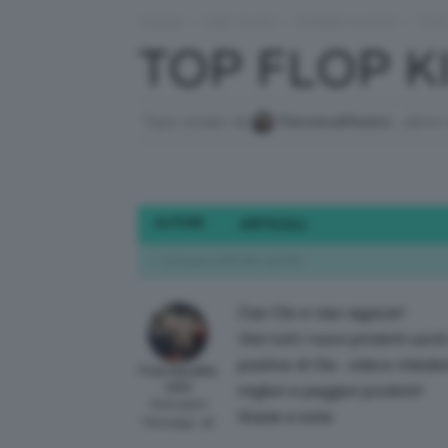
Forum
›
HEY CLIO!
›
CHIEDI A CLIO
›
TOP
TOP FLOP K
Topic iniziato da
FrancescaMura02
, ultimo
AUTORE
ARTICOLI
9 Giugno 2016 alle 1:50 AM
Ciao Clio e ciao ragazze!
Visti tutti i nuovi prodotti usci
positive di Clio.. volevo chiede
FrancescaMu
ra02
migliori e peggiori prodotti!
Participant
Grazie a tutte
Messaggi: 48