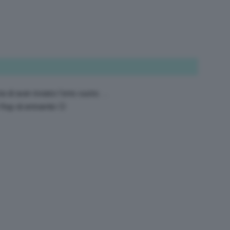
a di aver inviato l’sms vuoto….
flop di entrambi 🙂