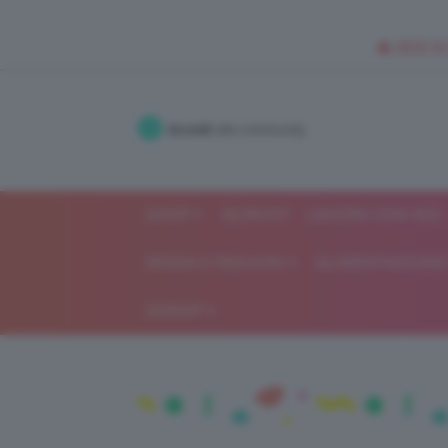
🥥 NEW IN
Accedi
alla community
SHOP
ISCRIVITI
LAVORA CON NOI
MODA E FASHION
ALIMENTAZIONE 
GOSSIP