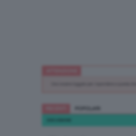
ATTENZIONE
Devi essere loggato per rispondere a questa di
RECENTI
POPOLARI
DISCUSSIONE