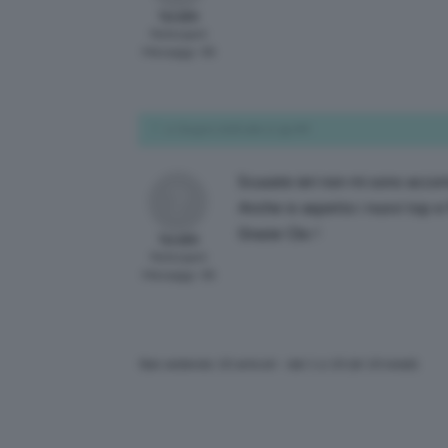
Tere80
Participant
Messaggi: 66
11 Giugno 2016 alle 12:39 AM
Scusate ieri non mi sono accort
Anche io aspetto i nuovi top e 
Grazie Clio !
Tere80
Participant
Messaggi: 66
Stai vedendo 10 articoli - dal 1 a 10 (di 10 totali)