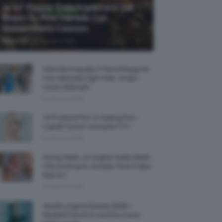
Je So’ Pazzo: Cosa Aspettarsi Dal
Biopic Su Pino Daniele Con
Massimiliano Caiazzo
-
TeamClio
6 Agosto 2026
Abiti Monospalla, Il Trend Elegante
Che Valorizza Ogni Stile: Scopri
Come Abbinarli
6 Agosto 2026
15 Prodotti Per Lo Styling Per I
Capelli Corti E Cortissimi 💇🏻‍♀️
6 Agosto 2026
Honey Nails, Le Unghie Giallo Miele
Che Dominano L’estate: Foto E Idee
Nail Art
6 Agosto 2026
Vestiti Lingerie Estate 2026, I
Modelli Freschi E Cool Da Avere