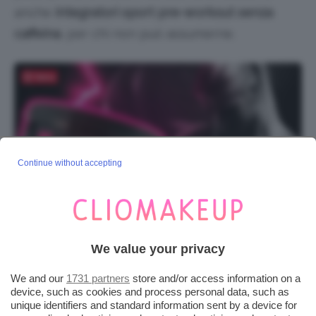
anche
integratori sport pre-workout senza
caffeina
, per chi non può assumerne.
Salva
Continue without accepting
We value your privacy
We and our
1731 partners
store and/or access information on a
device, such as cookies and process personal data, such as
unique identifiers and standard information sent by a device for