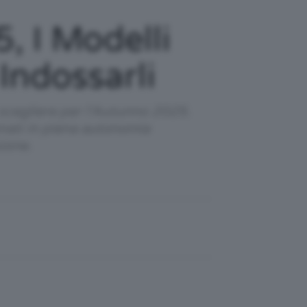
, I Modelli
Indossarli
er scegliere per l'Autunno 2025.
nati in piena autonomia
ione.