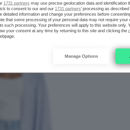
ur
1731 partners
may use precise geolocation data and identification 
ick to consent to our and our
1731 partners
’ processing as described 
detailed information and change your preferences before consenting
te that some processing of your personal data may not require your 
se stagioni protagonisti indiscussi delle
t to such processing. Your preferences will apply to this website only
tti donna
. I modelli
a sigaretta
sono a dir poco
aw your consent at any time by returning to this site and clicking the
webpage.
ebbe averne almeno un paio nell’armadio:
i abbinano facilmente, rivelandosi adatti a
Manage Options