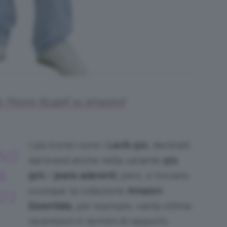
s. Prezzo:
83
,
95
€
su amazon.it
I più iconici sono i
Levi’s 501
, declinati
ANS
dal brand anche nella variante
501
A
90’s
. I
jeans aderenti
, però, si trovano
ovunque: la collezione
Amazon
01
Essentials
, per esempio, vanta ottime
recensioni in termini di rapporto