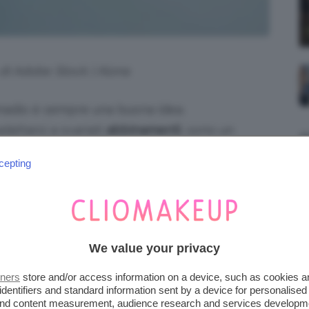
 di Adobe Stock | Alona
madio è sempre una buona idea.
adattarsi a svariati
abbinamenti
, sono un
i denim
slim
ai modelli
skinny
ultra-aderenti,
cepting
ione di
jeans stretti donna Autunno 2025
iena autonomia editoriale. Se acquistate uno di
We value your privacy
 una commissione.
tners
store and/or access information on a device, such as cookies 
identifiers and standard information sent by a device for personalised
GARETTA SONO UN CLASSICO
 and content measurement, audience research and services developm