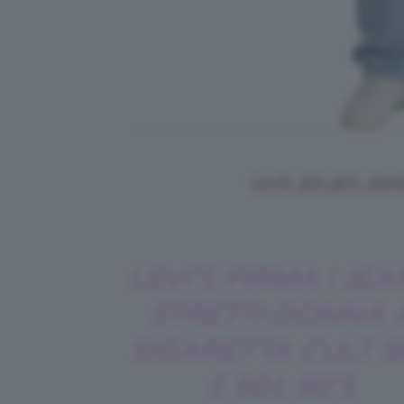
Levi’s, 501 90’s Jean
LEVI’S FIRMA I JE
STRETTI DONNA 
SIGARETTA CULT 5
E 501 90’S