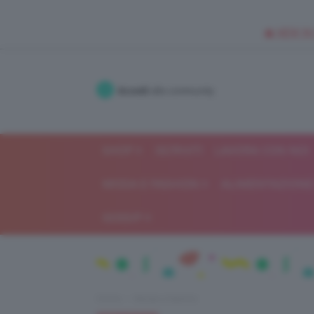
🥥 NEW IN
Accedi
alla community
SHOP
ISCRIVITI
LAVORA CON NOI
MODA E FASHION
ALIMENTAZIONE 
GOSSIP
Home
Moda e fashion