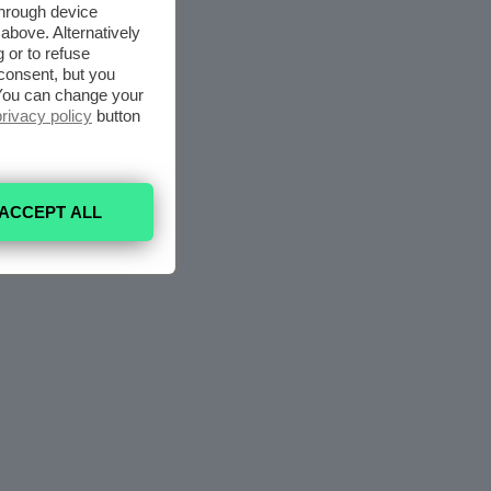
through device
above. Alternatively
 or to refuse
consent, but you
. You can change your
privacy policy
button
ACCEPT ALL