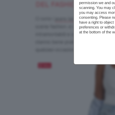
permission we and o
DEL FASHION
scanning. You may cl
you may access more 
consenting. Please no
Ci sono i
, ormai da diver
jeans larghi
have a right to objec
scene fashion, e ci sono i
jeans stre
preferences or withdr
at the bottom of the 
intramontabili e ognuna di noi dovr
stanno bene praticamente a tutte e s
qualsiasi occasione d’uso.
Salva