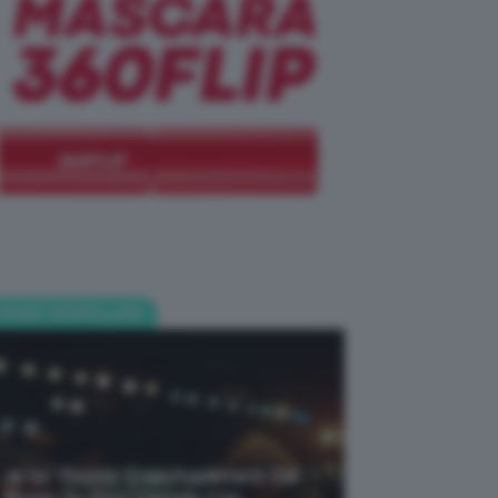
POST POPOLARI
Je So’ Pazzo: Cosa Aspettarsi Dal