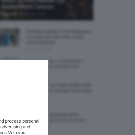
Biopic Su Pino Daniele Con
Massimiliano Caiazzo
-
TeamClio
6 Agosto 2026
Abiti Monospalla, Il Trend Elegante
Che Valorizza Ogni Stile: Scopri
Come Abbinarli
6 Agosto 2026
15 Prodotti Per Lo Styling Per I
Capelli Corti E Cortissimi 💇🏻‍♀️
6 Agosto 2026
Honey Nails, Le Unghie Giallo Miele
Che Dominano L’estate: Foto E Idee
Nail Art
6 Agosto 2026
Vestiti Lingerie Estate 2026, I
Modelli Freschi E Cool Da Avere
and process personal
Nell’armadio
 advertising and
ent. With your
6 Agosto 2026