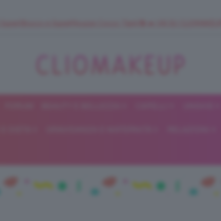
 SuperStrucco e SuperMousse Cocco Tiarè 🌺 ➡️ VAI SU CLIOMAK
FORUM
BEAUTY E BELLEZZA
CAPELLI
UNGHIE
ClioMakeUp
E DIETA
GRAVIDANZA E MATERNITÀ
RELAZIONI
Blog