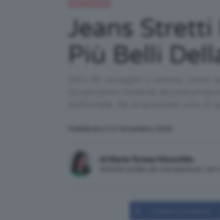
Moda e fashion
Jeans Stretti
Più Belli Del
Slim fit, straight o skinny: sono 
Scopriamo insieme alcune propost
editoriale. Se acquistate uno di
Pubblicato il: 6 Novembre 2025
di Maria Teresa Moschillo
Articolo scritto da una persona, no
Condividi su Facebook