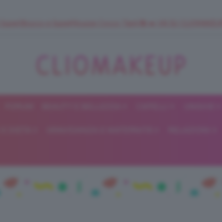
 SuperStrucco e SuperMousse Cocco Tiarè 🌺 ➡️ VAI SU CLIOMAK
FORUM
BEAUTY E BELLEZZA
CAPELLI
UNGHIE
ClioMakeUp
E DIETA
GRAVIDANZA E MATERNITÀ
RELAZIONI
Blog