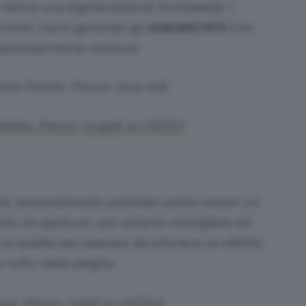
hanno una pigmentazione formidabile. I
 simili, ma in generale gli
ombretti NYX
li ho
articolarmente notevoli.
w Palette. Prezzo: circa 10€
ette. Prezzo: 10,99€ su ASOS.it
rse
personalmente potrebbe anche essere un
icile da applicare
, per poterlo consigliare ad
 le qualità per passare da ottenere un effetto
e tutto nelle pieghe.
e. Prezzo: 7,99€ su ASOS.it