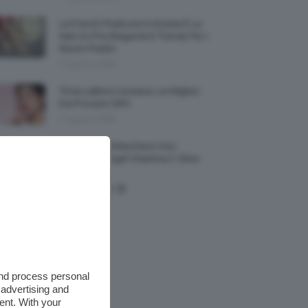
La French Pedicure In Estate È La
Nail Art Più Elegante E Trendy Per I
Nostri Piedini
7 Agosto 2026
Tinta Labbra Coreana, Le Migliori
Da Provare ORA
7 Agosto 2026
Recensione Maschera Viso
Sephora Idrogel Vitamina C Glow
Mask
and process personal
 advertising and
ent. With your