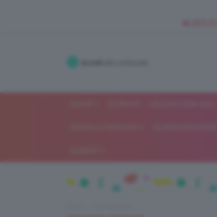
🥥 NEW IN
Accedi
alla community
SHOP
ISCRIVITI
LAVORA CON NOI
MODA E FASHION
ALIMENTAZIONE 
GOSSIP
Home
Flop TeamClio