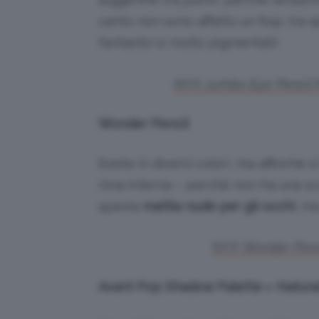
canto non sono affatto un flop: tra q
fantastici e molto pigmentati!
NYX Jumbo Eye Pencil Mi
Wonder Pencil
Esiste in diversi colori, ma affinché
rima interna – perché non ha una s
questa
matita nude per gli occhi
, m
NYX Wonder Pencil
Avant Pop Shadow Palette
e
Natura