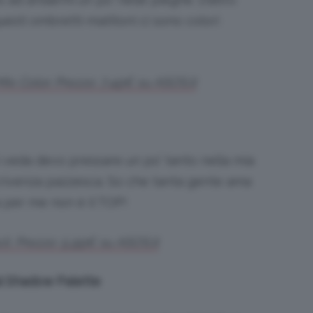
uesti ombretti-matitoni ci sono colori
x Color. Prezzo: 7,49€ su ASOS.it
 si veda devo pressare un po’ tanto nella mia
crivenza pazzesca. So che tanta gente ama
a per me non è il TOP!
. Prezzo: 5,99€ su ASOS.it
l Shadow Palette