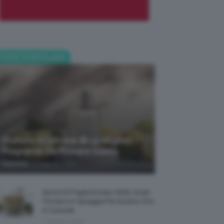
POST POPOLARI
Profumi Al Limone 🍋 Le Migliori
Fragranze Da Provare Subito
-
TeamClio
7 Agosto 2026
Borse Di Paglia Estate 2026, Quali
Portarsi In Spiaggia Per Essere Chic
E Comode
7 Agosto 2026