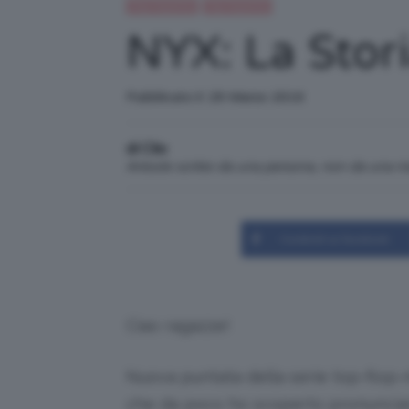
Flop TeamClio
Top TeamClio
NYX: La Storia
Pubblicato il: 29 Marzo 2016
di Clio
Articolo scritto da una persona, non da una 
Condividi su Facebook
Ciao ragazze!
Nuova puntata della serie top-flop-
che da poco ho scoperto pronunciarsi