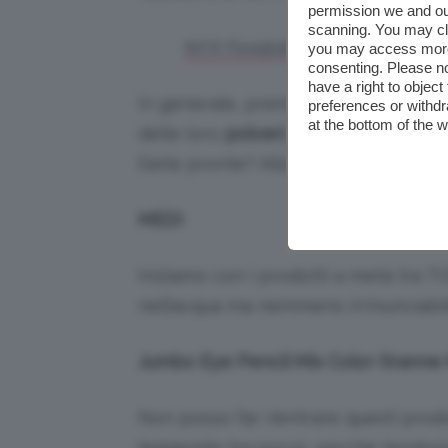
permission we and o
scanning. You may cl
NYX Fondotinta ad Alta Definizi
you may access more 
consenting. Please no
have a right to objec
In generale, premetto, sono molto p
preferences or withdr
at the bottom of the 
delle loro
polveri
… Ve ne renderete c
Siete pronte? Allora iniziamo subito!
MEDI
Iniziamo con i prodotti a metà tra 
nell’acqua ma nemmeno irrinunciabil
Jumbo Eye Pencil Mix Color (tranne 
Non posso far rientrare questi prodot
leggerete tra poco), perché tendono