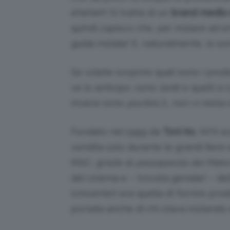
eheheh! Si tratta di un
brand medio
quindi capisco che, per iniziare ad 
guida iniziale! E, naturalmente, io s
Se volete scoprire quali sono i pro
ve lo anticipo, sono
tanti
) e quelli a
invece sono
pochini
…!)… non vi resta
Fondato nel 1999 da
Toni Ko
, NYX er
vendita solo durante le grandi fiere
MAC, grazie al
passaparola dei Make-
del cinema e – trovata geniale! – de
(vincente!) era quella di fornire prod
portata anche di chi stava iniziando