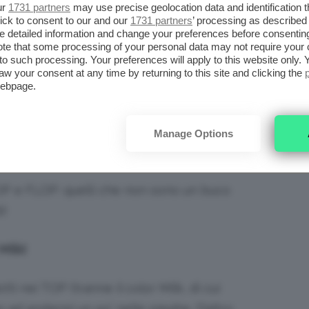
ur
1731 partners
may use precise geolocation data and identification 
ick to consent to our and our
1731 partners
’ processing as described 
one Studio HD. Prezzo: 17,99€ su ASOS.it
detailed information and change your preferences before consenting
te that some processing of your personal data may not require your 
t to such processing. Your preferences will apply to this website only
iù fan dei loro
prodotti in crema
che non
aw your consent at any time by returning to this site and clicking the
webpage.
onto leggendo la classifica dei prodotti!
Manage Options
TOP e FLOP: quelli che non sono un buco
i!
Milk)
ti nei TOP (tranne il color Milk, di cui
 ad andarmi un po’ nelle pieghe. D’altro