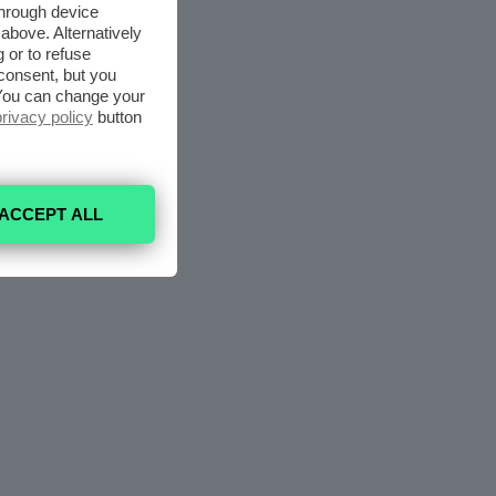
through device
above. Alternatively
 or to refuse
consent, but you
. You can change your
privacy policy
button
ACCEPT ALL