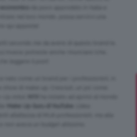
-economico
da poco approdato in Italia e
entrare nel loro mondo, possa servirvi una
ono qui apposta!
Bellezza
dotti secondo me da avere di questo brand (e,
 cui invece potreste anche rinunciare (che,
 che leggere il post!
e
a nato come un brand per i professionisti, in
 e show di make-up. Cresciuti, un po’ come
Up Artist
,
NYX
ha iniziato ad aprirsi al mondo
lle
Make Up Guru di YouTube
. L’idea
Makeup
otti all’altezza di MUA professionisti, ma alla
 e non aveva un budget altissimo.