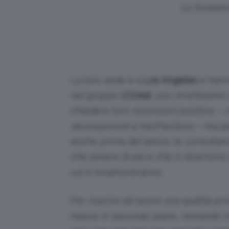
La fondatri
La loro sede è a
Los Angeles
e hann
nel gruppo
L’Oreal
, uno strettissim
chiedere loro recensioni positive –
development
a
IntoTheGloss
– ma pe
anche prima del lancio: le consultano
che amano di più e che si divertono d
cui si innamoreranno.
Per riuscire ad avere una qualità pr
messo in secondo piano, restando m