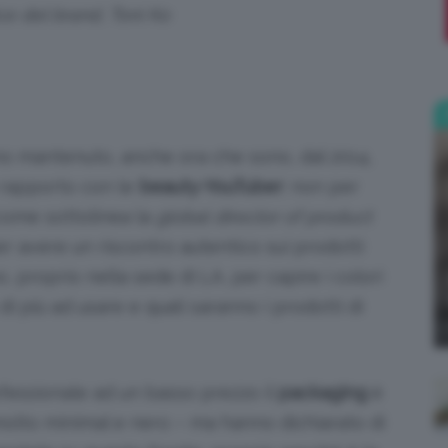
ce del brand, Toni Ko
;)
o mantenuto, anche ora che sono, dal 2014,
o rapporto con le
beauty-YouTuber
: non per
 come sottolinea la
global director of product
r avere un riscontro autentico sui prodotti
, proprio nella sede di LA, per capire i colori
i più ad usare e quali saranno i prodotti di
ofessionale ad un basso prezzo il
packaging
è
olto minimal e nero – ma hanno dichiarato di