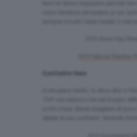
Non mi fanno impazzire perché non 
colori tendono ad essere un po’ tutti
sempre trovati “nella media” e mai p
NYX Avant Pop Shado
NYX Natural Shadow Pal
Eyeshadow Base
A me piace molto, lo devo dire e fo
TOP
, ma capisco che sia troppo
diff
occhi chiusi. Basta sbagliare di poco
ideale al suo contrario, facendo finir
NYX Eyeshadow Bas