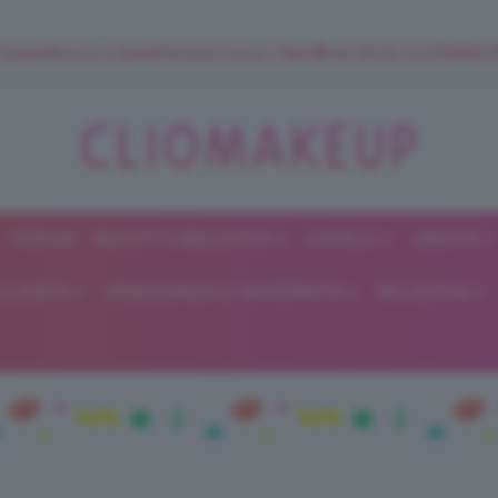
 SuperStrucco e SuperMousse Cocco Tiarè 🌺 ➡️ VAI SU CLIOMAK
FORUM
BEAUTY E BELLEZZA
CAPELLI
UNGHIE
ClioMakeUp
E DIETA
GRAVIDANZA E MATERNITÀ
RELAZIONI
Blog