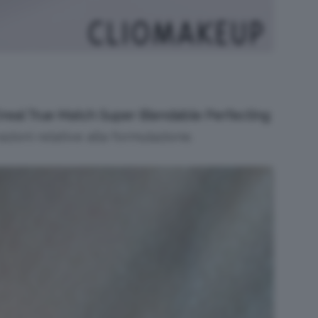
Oreal True Match Super Blendable Perfecting
zioni relative alla formulazione.