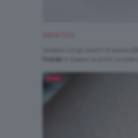
SWATCH
Vediamo ora gli swatch di questa
L’
Powder
e traiamo le prime considera
Salva