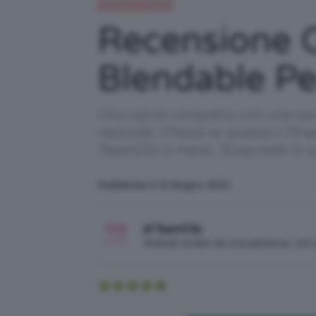
Recensioni beauty
Recensione C
Blendable Pe
Una cipria compatta con una text
naturale. Chissà se questa L’Ore
TeamClio o meno. Scopritelo in 
Pubblicato il: 8 Giugno 2021
di TeamClio
Articolo scritto da una persona, no