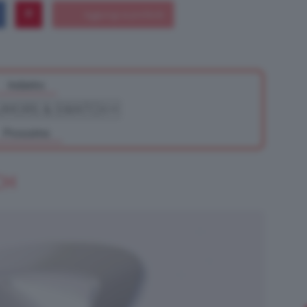
Bellezza
Indietro
Prossimo
e
CH
Makeup