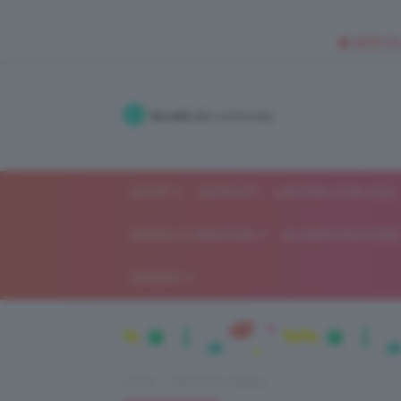
🥥 NEW IN
Accedi
alla community
SHOP
ISCRIVITI
LAVORA CON NOI
MODA E FASHION
ALIMENTAZIONE 
GOSSIP
Home
Recensioni beauty