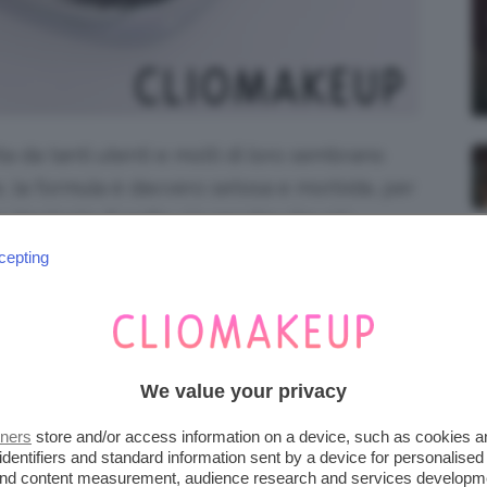
ta da tanti utenti e molti di loro sembrano
, la formula è davvero setosa e morbida, per
 tipologie di pelle, sia secche che più
 insieme!
cepting
We value your privacy
tners
store and/or access information on a device, such as cookies 
identifiers and standard information sent by a device for personalised
 and content measurement, audience research and services developm