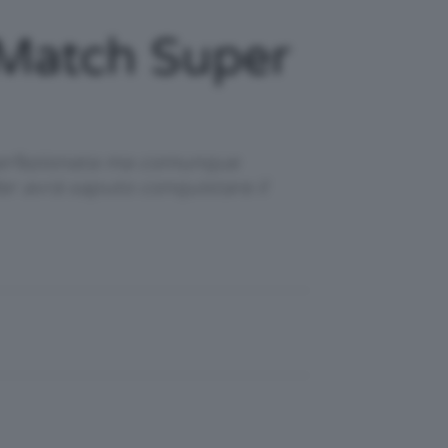
 Match Super
 perfezionata ma comunque
r avrà saputo conquistare il