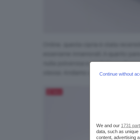
Online, questa cipria è stata recensi
essersene innamorati. A quanto pare
nulla polverosa e perfetta su diverse
oleose. Andiamo ad indagare meglio
Continue without ac
Salva
We and our
1731 par
data, such as unique 
content, advertising