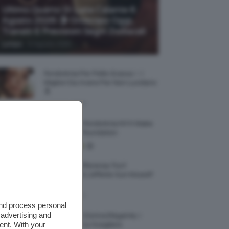
Ultimo Quarto Di Luna Calante 6
Agosto 2026 🌗 Oroscopo Oggi,
Transiti E Previsioni Segni Zodiacali
-
Lumpa
6 Agosto 2026
Fondotinta Per Pelle Grassa ✨ I
Migliori Da Avere Per Non Lucidarsi
🔝
6 Agosto 2026
Recensione Fondotinta NYX Make
Em Wonder Foundation
Qual È La Differenza Tra Il
Contouring E L’effetto Sun Kissed?
🌞✨
5 Agosto 2026
and process personal
 advertising and
Smartwatch Donna Elegante, I
ent. With your
Modelli Tra Cui Scegliere