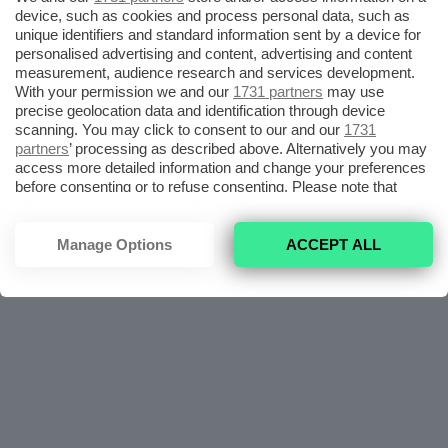
Em Wonder Foundation
device, such as cookies and process personal data, such as
unique identifiers and standard information sent by a device for
personalised advertising and content, advertising and content
measurement, audience research and services development.
Recensione Patches Occhi Biodance
With your permission we and our
1731 partners
may use
Collagen Peptide Eye Patches
precise geolocation data and identification through device
scanning. You may click to consent to our and our
1731
partners
’ processing as described above. Alternatively you may
access more detailed information and change your preferences
Recensione Siero Viso d’Alba White
before consenting or to refuse consenting. Please note that
Truffle First Oil Capsule Serum
some processing of your personal data may not require your
consent, but you have a right to object to such processing. Your
preferences will apply to this website only. You can change
Manage Options
ACCEPT ALL
your preferences or withdraw your consent at any time by
returning to this site and clicking the
privacy policy
button at the
bottom of the webpage.