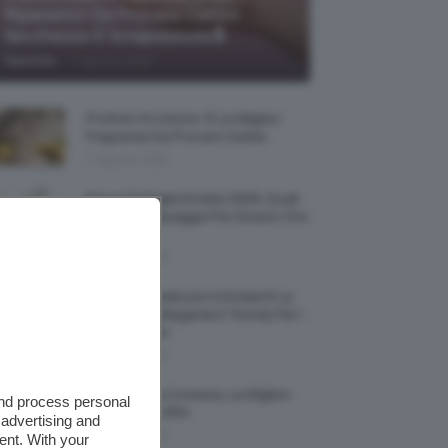
Riparatrici Da Provare Contro
Secchezza E Screpolature🔝
-
TeamClio
7 Agosto 2026
Profumi Al Limone 🍋 Le Migliori
Fragranze Da Provare Subito
7 Agosto 2026
Borse Di Paglia Estate 2026, Quali
Portarsi In Spiaggia Per Essere Chic
E Comode
7 Agosto 2026
La French Pedicure In Estate È La
Nail Art Più Elegante E Trendy Per I
Nostri Piedini
7 Agosto 2026
Tinta Labbra Coreana, Le Migliori
and process personal
Da Provare ORA
 advertising and
7 Agosto 2026
ent. With your