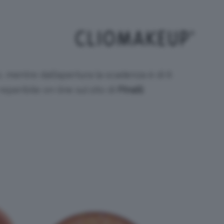
o, mentre dall’apertura la scadenza è di 6
reperibile on-line sul sito di
Pinalli
.