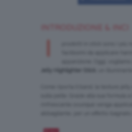
INTRODUZIONE & INCI
I
prodotti in stick sono i più 
facilissimi da applicare ha
apparizione. Oggi, vogliamo
Jelly Highlighter Stick
, un illuminant
Come riporta il band, la texture jell
sulla pelle. Grazie alla sua formula 
rinfrescante ovunque venga applicato
abbagliante, per un effetto bagnato
Salva