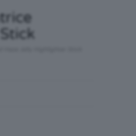
trice
Stick
 Haze Jelly Highlighter Stick