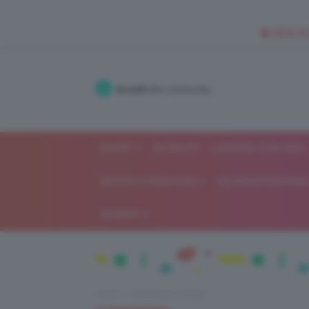
🥥 NEW IN
Accedi
alla community
SHOP
ISCRIVITI
LAVORA CON NOI
MODA E FASHION
ALIMENTAZIONE 
GOSSIP
Home
Recensioni beauty