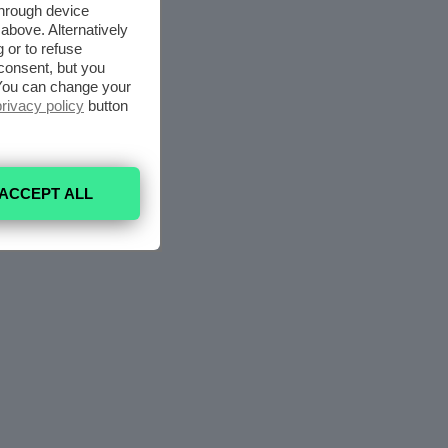
through device
above. Alternatively
 or to refuse
consent, but you
. You can change your
privacy policy
button
ACCEPT ALL