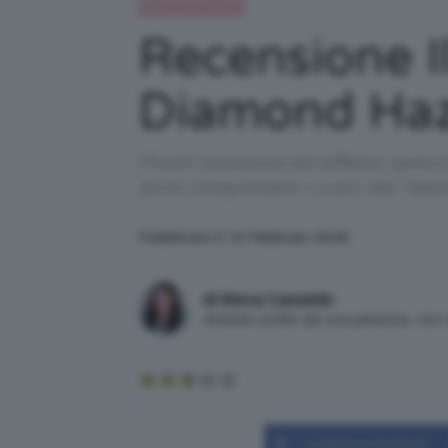
Recensioni beauty
Recensione I
Diamond Haze
Finish luminoso ed effetto specch
avrà conquistato i cuori del Tea
Pubblicato il: 10 Febbraio 2026
di Mena Castaldo
Articolo scritto da una persona, no
Condividi su Facebook