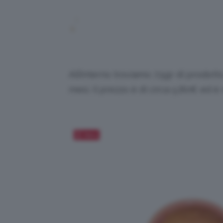
All’interno troviamo 7.5gr di prodott
mesi. Il prezzo è di circa 5,80€ ed è 
Salva