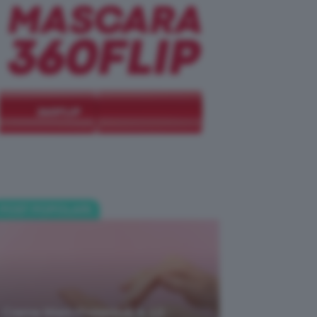
POST POPOLARI
Creme Mani Protettive ✨ 12