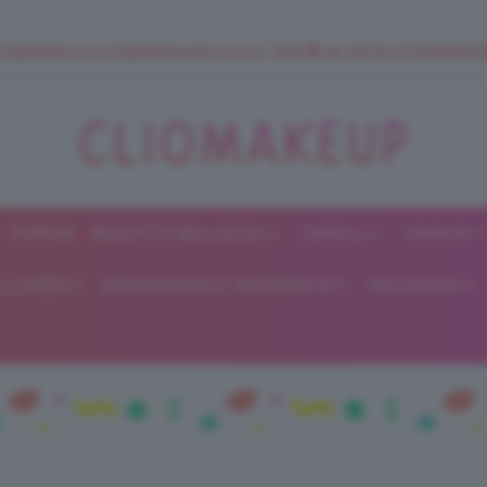
 SuperStrucco e SuperMousse Cocco Tiarè 🌺 ➡️ VAI SU CLIOMAK
FORUM
BEAUTY E BELLEZZA
CAPELLI
UNGHIE
ClioMakeUp
E DIETA
GRAVIDANZA E MATERNITÀ
RELAZIONI
Blog