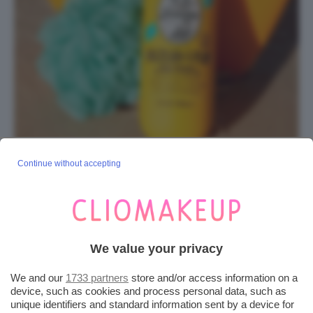
Continue without accepting
Sol De Janeiro,
Brazilian 4 Play
Gel Doccia
Idratante. Prezzo: 22€ su sephora.it
We value your privacy
È importante perciò scegliere
bagnoschiuma
We and our
1733 partners
store and/or access information on a
device, such as cookies and process personal data, such as
idratanti
, delicati e per pelle secca se rientra
unique identifiers and standard information sent by a device for