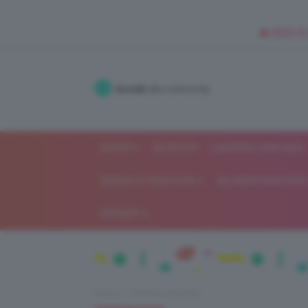
🥥 NEW IN
Accedi
alla community
SHOP
ISCRIVITI
LAVORA CON NOI
MODA E FASHION
ALIMENTAZIONE 
GOSSIP
Home
Beauty e bellezza