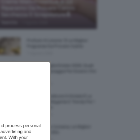
Creme Mani Protettive ✨ 12
Riparatrici Da Provare Contro
Secchezza E Screpolature🔝
-
TeamClio
7 Agosto 2026
Profumi Al Limone 🍋 Le Migliori
Fragranze Da Provare Subito
7 Agosto 2026
Borse Di Paglia Estate 2026, Quali
Portarsi In Spiaggia Per Essere Chic
E Comode
7 Agosto 2026
La French Pedicure In Estate È La
Nail Art Più Elegante E Trendy Per I
Nostri Piedini
7 Agosto 2026
and process personal
Tinta Labbra Coreana, Le Migliori
 advertising and
Da Provare ORA
ent. With your
7 Agosto 2026