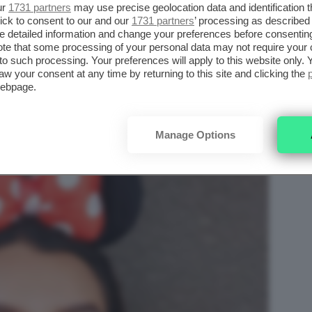
RNEVALE
ur
1731 partners
may use precise geolocation data and identification 
ick to consent to our and our
1731 partners
’ processing as described 
detailed information and change your preferences before consenting
 di Carnevale Minnie
, un make-up che non
te that some processing of your personal data may not require your 
mplicemente i prodotti giusti e accessori
t to such processing. Your preferences will apply to this website only
aw your consent at any time by returning to this site and clicking the
webpage.
Manage Options