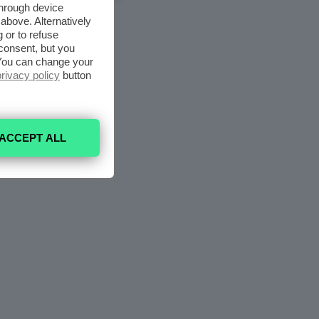
through device
above. Alternatively
 or to refuse
consent, but you
. You can change your
privacy policy
button
ACCEPT ALL