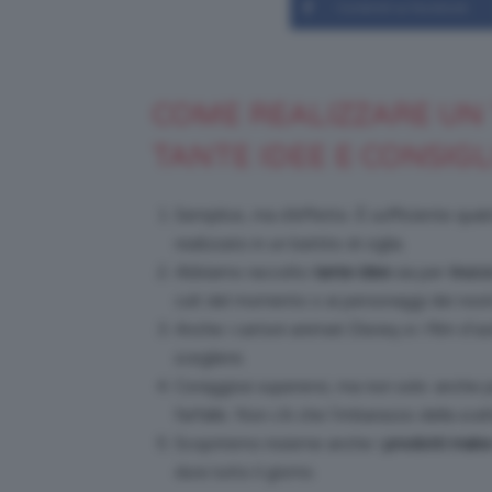
Condividi su Facebook
COME REALIZZARE UN
TANTE IDEE E CONSIGL
Semplice, ma d’effetto. È sufficiente qualch
realizzato in un battito di ciglia.
Abbiamo raccolto
tante idee
sia per
trucc
cult del momento o ai personaggi dei nostri 
Anche i cartoni animati Disney e i film d’a
scegliere.
Coraggiosi supereroi, ma non solo: anche pr
farfalle. Non c’è che l’imbarazzo della scel
Scopriremo insieme anche i
prodotti mak
dura tutto il giorno.