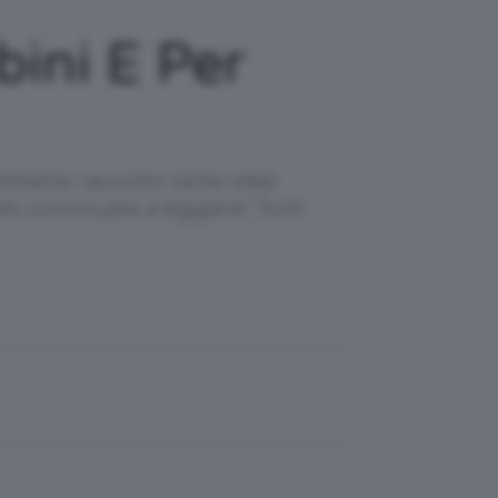
bini E Per
bbiamo raccolto tante idee
do continuate a leggere! Tutti