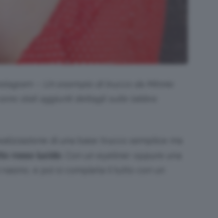
nstagram – Un esempio di trucco da Minnie
ono stati aggiunti dettagli sulle labbra
 realizzazione di una base trucco semplice ma
to rosso lucido
. Con un eyeliner oppure una
l nasino, e poi si completa il tutto con un