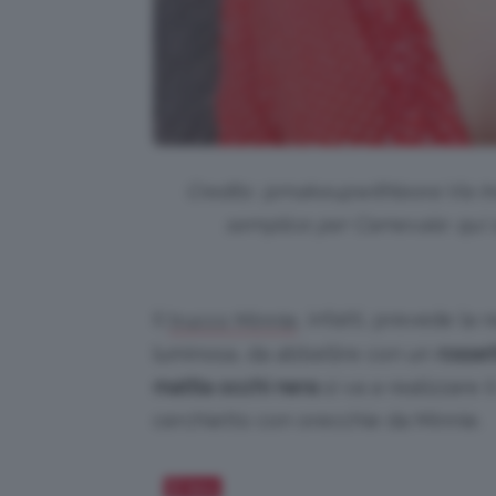
Credits: @
makeupwithleora
Via I
semplice per Carnevale: qui s
Il
, infatti, prevede la
trucco Minnie
luminosa, da abbellire con un
rosset
matita occhi nera
si va a realizzare i
cerchietto con orecchie da Minnie.
Salva