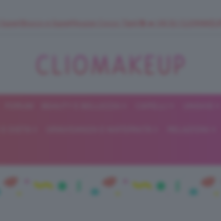
 SuperStrucco e SuperMousse Cocco Tiarè 🌺 ➡️ VAI SU CLIOMAK
FORUM
BEAUTY E BELLEZZA
CAPELLI
UNGHIE
ClioMakeUp
E DIETA
GRAVIDANZA E MATERNITÀ
RELAZIONI
Blog