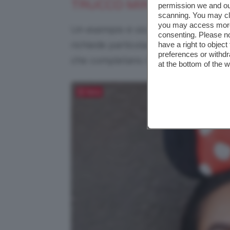
TRUCCO MINNIE PER CA
permission we and o
scanning. You may cl
you may access more 
Un esempio è sicuramente il
trucco
consenting. Please no
richiede particolare destrezza ma se
have a right to objec
preferences or withdr
che completano il look.
at the bottom of the 
Salva