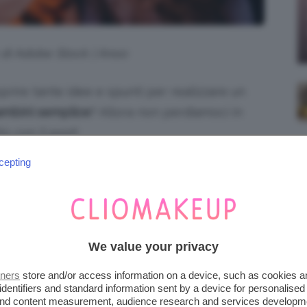
o di Adobe Stock | Anoo
prire tante idee e spunti per realizzare un
ambini semplice
? Allora non perdiamoci in
to con il post!
cepting
 FACILI E VELOCI
 make-up che possono essere replicati
onoscenze beauty. Anche se siete alle prime
We value your privacy
e per
trucchi Carnevale 2026 facili
che
re eccessiva manualità o esperienza.
tners
store and/or access information on a device, such as cookies 
identifiers and standard information sent by a device for personalised
 and content measurement, audience research and services developm