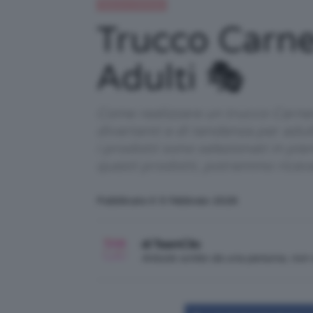
Beauty e bellezza
Trucco Carne
Adulti 🎭
Come realizzare un trucco Carnev
divertenti e di tendenza per adult
i prodotti sono selezionati in pi
questi prodotti, potremmo ricev
Pubblicato il: 5 Febbraio 2026
di TeamClio
Articolo scritto da una persona, no