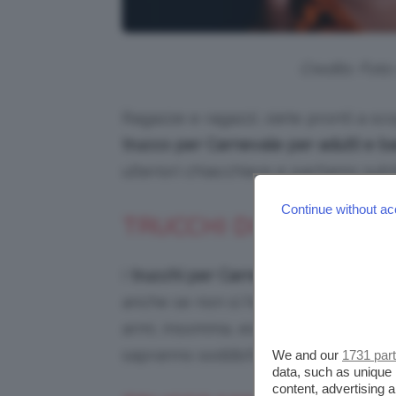
Credits: Fot
Ragazze e ragazzi, siete pronti a sco
trucco per Carnevale per adulti e b
ulteriori chiacchiere e partiamo subi
Continue without ac
TRUCCHI DI CARNEVALE
I
trucchi per Carnevale semplici
sono
anche se non si hanno moltissime c
armi, insomma, esistono diverse ide
sapranno soddisfarvi senza richiede
We and our
1731 par
data, such as unique 
content, advertising