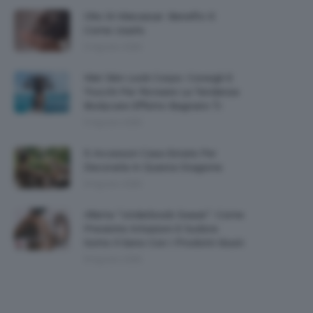
Olio Di Macassar: Benefici E
Come Usarlo
9 Agosto 2026
Wet Skin Look Corpo: Consigli E
Trucchi Per Ricreare La Tendenza
Bodycare Effetto Bagnato 💦
9 Agosto 2026
5 Accessori Casa Estate Per
Decorarla In Questa Stagione
8 Agosto 2026
Allerta “Underboob Sweat”: Come
Prevenire Irritazioni E Sudore
Sotto Il Seno Con I Prodotti Giusti
8 Agosto 2026