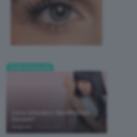
POST POPOLARI
Come Difendere I Bambini Dalle
Zanzare?
-
Giorgia Asti
9 Agosto 2026