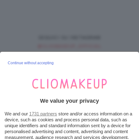
SEGUICI SU INSTAGRAM
@CLIOMAKEUP_OFFICIAL
Continue without accepting
POST POPOLARI
Cherry Red Make-Up 🍒 Gli Step Per
Ricreare Il Trend Di...
We value your privacy
3 Agosto 2026
We and our
1731 partners
store and/or access information on a
Tendenza Trucco Sunburn Blush, Come
device, such as cookies and process personal data, such as
Ricreare L’effetto Bonne Mine Estivo Di...
unique identifiers and standard information sent by a device for
6 Giugno 2026
personalised advertising and content, advertising and content
measurement, audience research and services development.