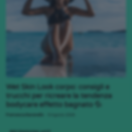
Wet Skin Look corpo: consigli e
trucchi per ricreare la tendenza
bodycare effetto bagnato 💦
-
Francesca Baranello
9 Agosto 2026