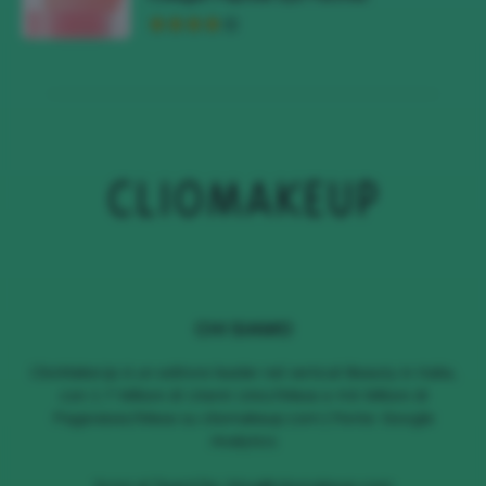
CHI SIAMO
ClioMakeUp è un editore leader nel vertical Beauty in Italia,
con 1.7 Milioni di Utenti Unici/Mese e 4.6 Milioni di
Pageviews/Mese su cliomakeup.com | Fonte: Google
Analytics