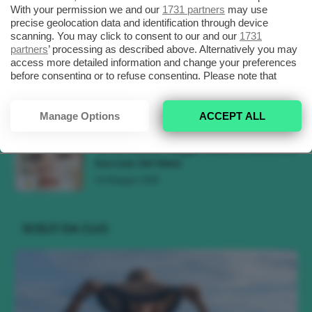
With your permission we and our
1731 partners
may use
Tendenze Colore Capelli Primavera Estate
precise geolocation data and identification through device
2026, Il Pink Pomelo Si Prende...
scanning. You may click to consent to our and our
1731
31 Maggio 2026
partners
’ processing as described above. Alternatively you may
access more detailed information and change your preferences
before consenting or to refuse consenting. Please note that
Tendenza Cherry Blossom Make-Up, Il
some processing of your personal data may not require your
Trucco Delicato Rosa E Fresco 🌸
consent, but you have a right to object to such processing. Your
23 Maggio 2026
preferences will apply to this website only. You can change
Manage Options
ACCEPT ALL
your preferences or withdraw your consent at any time by
returning to this site and clicking the
privacy policy
button at the
Novità Beauty Maggio 2026, Le Uscite Più
bottom of the webpage.
Succose Del Mese
16 Maggio 2026
SCELTI DA CLIO