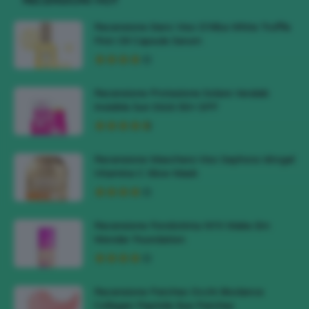
RECENSIONI HOT
Recensione Siero Viso D’Alba White Truffle
First Oil Capsule Serum
Recensione Protezione Solare Veralab
Invisible Sun Stick 50+ SPF
Recensione Maschera Viso Sephora Idrogel
Vitamina C Glow Mask
Recensione Fondotinta NYX Make Em
Wonder Foundation
Recensione Patches Occhi Biodance
Collagen Peptide Eye Patches