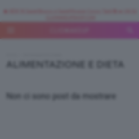
🥥 NEW IN SuperStrucco e SuperMousse Cocco Tiarè 🌺 ➡️ VAI SU
CLIOMAKEUPSHOP.COM
Home
Alimentazione e dieta
ALIMENTAZIONE E DIETA
Non ci sono post da mostrare