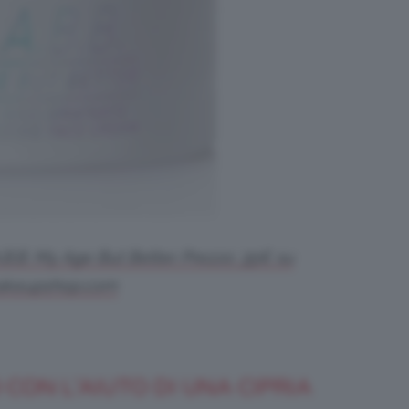
.B. My Age But Better. Prezzo: 35€ su
akeupshop.com
CON L’AIUTO DI UNA CIPRIA