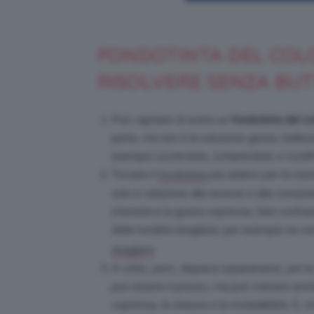
FONDOTINTA DEL COL
RISOLVERE SENZA BU
Può capitare di avere un
fondotinta del co
parte, ma non è la soluzione giusta, bellez
esempio scurendolo, schiarendolo o modifi
Trovare il
più adatto per la nost
fondotinta
solo in relazione alla texture e alla consis
intensità e la giusta coprenza, fare confu
della tonalità sbagliata, per esempio se n
.
sbagliare
A volte, però, dispiace separarsene, per l
può essere il prezzo, ma può trattarsi anc
coprenza, la stesura e la modulabilità. E, 