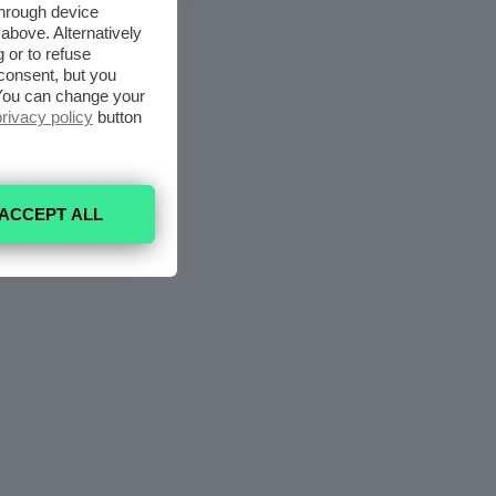
through device
above. Alternatively
 or to refuse
consent, but you
. You can change your
privacy policy
button
ACCEPT ALL