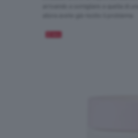
arrivando a somigliare a quella di u
allora avete già risolto il problema.
Salva