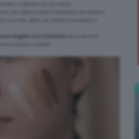
incarnato, è davvero una seccatura!
estivi, non vada più bene il fondotinta che abbiamo
;)
e cosa fare, allora, per salvare la situazione e
lore sbagliato di un fondotinta
senza doverne
armio di tempo e denaro.