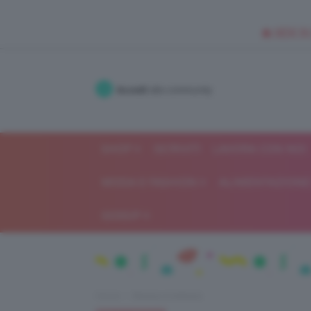
🥥 NEW IN
Accedi
alla community
SHOP
ISCRIVITI
LAVORA CON NOI
MODA E FASHION
ALIMENTAZIONE 
GOSSIP
Home
Beauty e bellezza