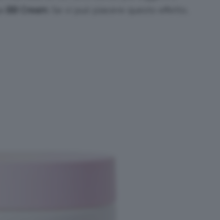
na
BB Cream
. Se vi può piacere questo effetto,