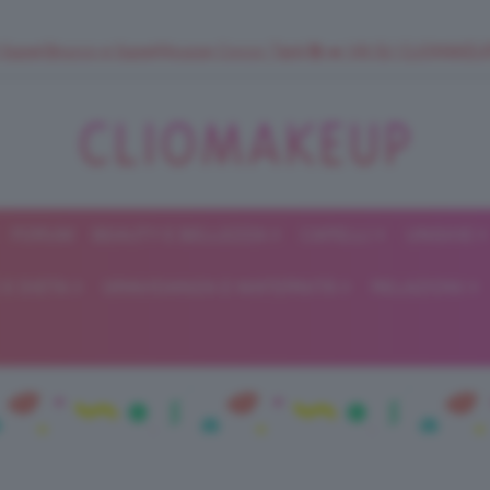
 SuperStrucco e SuperMousse Cocco Tiarè 🌺 ➡️ VAI SU CLIOMAK
FORUM
BEAUTY E BELLEZZA
CAPELLI
UNGHIE
ClioMakeUp
E DIETA
GRAVIDANZA E MATERNITÀ
RELAZIONI
Blog