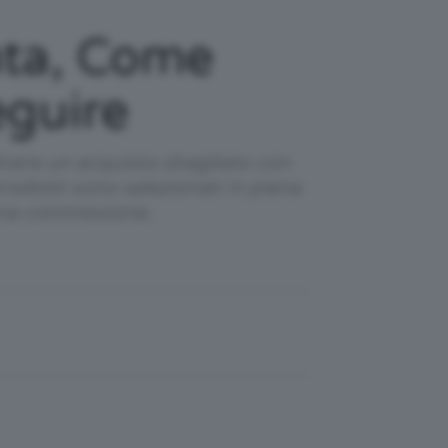
nta, Come
eguire
lvere un acquisto sbagliato con
prodotti sono selezionati in piena
una commissione.