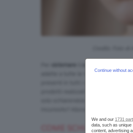
Credits: Foto di
Per
sistemare
il
colore sbagliato del
Continue without ac
adatte a tutte le tasche. Molte di ess
presenti in tutti i nostri beauty case
prodotti realizzati proprio per cambi
solo schiarendolo o scurendolo, ma
incuriosito? Allora, bellezze… via col 
We and our
1731 par
data, such as unique 
COME SCHIARIRE UN 
content, advertising