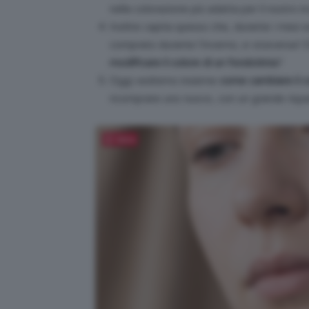
nella colorazione più adatta per il nostro 
Inoltre capita spesso che, durante i mesi 
comprato durante l’inverno, e viceversa! Ch
modificare il colore di un fondotinta
?
Oggi vedremo insieme
come cambiare il co
ricomprare uno nuovo, con un grande risp
Salva