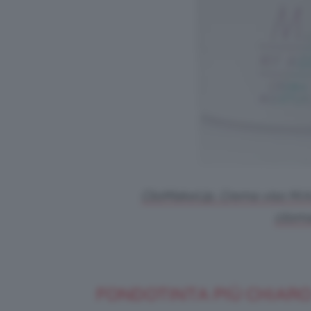
ClioMakeUp, Crema viso M.A.B
cliom
FONDOTINTA PIÙ CHIARO 