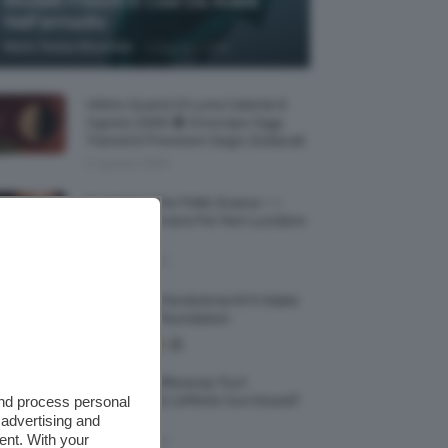
Modelli Freschi E Cool Da Avere
Nell’armadio
-
Maria Teresa Moschillo
6 Agosto 2026
Ultimo Quarto Di Luna Calante 6
Agosto 2026 🌗 Oroscopo Oggi,
Transiti E Previsioni Segni Zodiacali
6 Agosto 2026
Fondotinta Per Pelle Grassa ✨ I
Migliori Da Avere Per Non Lucidarsi
🔝
6 Agosto 2026
Recensione Fondotinta NYX Make
Em Wonder Foundation
Qual È La Differenza Tra Il
and process personal
Contouring E L’effetto Sun Kissed?
🌞✨
 advertising and
ent. With your
5 Agosto 2026