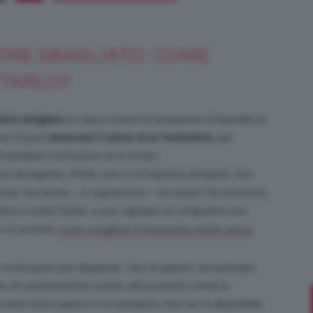
ORE SBAGLIATO: COME
Bellezza
TTARLO?
lore sbagliato
in casa e avere la tentazione di lasciarlo la
ze! Si può
sistemare il colore di un fondotinta
, per
candone il sottotono se è errato.
e
ra carnagione, infatti, non è un’impresa semplice, non
tenza, ma anche – e soprattutto – al colore! Tra sottotoni,
sione è molto facile, e può capitare di comprarne uno
on si sa bene
come scegliere il fondotinta online senza
Makeup
e motivazioni più disparate. Una di queste, ad esempio,
he di caratteristiche uniche del prodotto come la
trovare tutto questo in un prodotto che non è disponibile