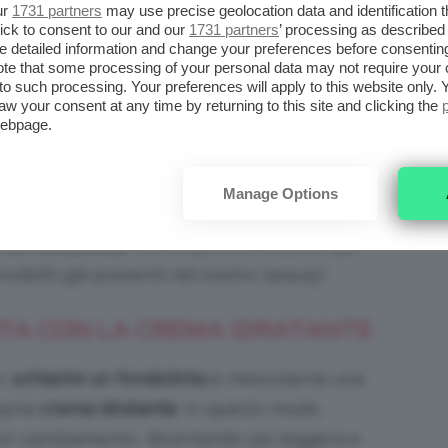
ur
1731 partners
may use precise geolocation data and identification 
ick to consent to our and our
1731 partners
’ processing as described 
ero il
colore del fondotinta troppo scuro
e,
detailed information and change your preferences before consenting
agione. Oggi i brand sono molto attenti a
te that some processing of your personal data may not require your 
t to such processing. Your preferences will apply to this website only
i sottotoni e intensità, ma capita ancora di
aw your consent at any time by returning to this site and clicking the
webpage.
are è quando si vuole riutilizzare un fondotinta
Manage Options
o “di transizione” prima di passare al proprio
e un fondotinta
? Lo scopriamo insieme qui
 prodotti già presenti nel nostro
beauty
!
NTA CON LA CREMA IDRATANTE
er
schiarire un fondotinta
è mescolarne una
opria
crema idratante
. In questo modo,
 un cambiamento, diventando più leggera e