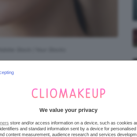
 Adobe Stock | Your Stocks
 fondotinta
le opzioni sono tante, variegate e
cepting
e, infatti, sono realizzabili con prodotti
, mentre altre consistono nell’acquisto di
are il colore di ogni tipo di fondotinta, non
 anche mutandone il
sottotono
! Vi ho
We value your privacy
post!
tners
store and/or access information on a device, such as cookies 
identifiers and standard information sent by a device for personalised
FONDOTINTA SCURO
 and content measurement, audience research and services developm