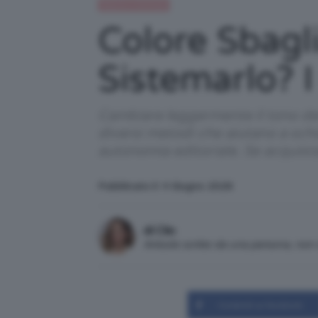
Beauty e bellezza
Colore Sbagl
Sistemarlo? I
Cambiare leggermente il tono del
diversi metodi che aiutano a schia
autonomia editoriale. Se acquist
Pubblicato il: 4 Giugno 2026
di Clio
Articolo scritto da una persona, no
Condividi su Facebook