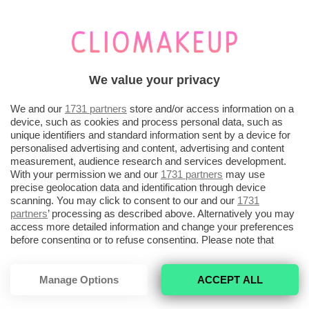
rimettervi in forma? Raccontatecelo nei
commenti!
We value your privacy
We and our
1731 partners
store and/or access information on a
device, such as cookies and process personal data, such as
unique identifiers and standard information sent by a device for
1
2
personalised advertising and content, advertising and content
measurement, audience research and services development.
With your permission we and our
1731 partners
may use
precise geolocation data and identification through device
scanning. You may click to consent to our and our
1731
partners
’ processing as described above. Alternatively you may
access more detailed information and change your preferences
before consenting or to refuse consenting. Please note that
some processing of your personal data may not require your
consent, but you have a right to object to such processing. Your
preferences will apply to this website only. You can change
Manage Options
ACCEPT ALL
your preferences or withdraw your consent at any time by
returning to this site and clicking the
privacy policy
button at the