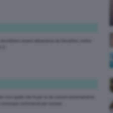
;)
e dovrebbero essere abbastanza da Decathlon, inoltre
 🙂
n trovi quello che fa per te da costumi estremamente
 ma comunque confortevoli per nuotare…