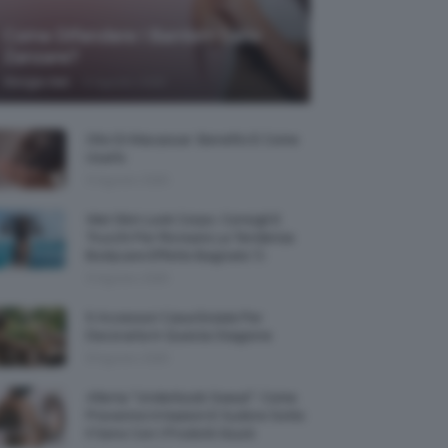
Come Difendere I Bambini Dalle
Zanzare?
-
Giorgia Asti
9 Agosto 2026
Olio Di Macassar: Benefici E Come
Usarlo
9 Agosto 2026
Wet Skin Look Corpo: Consigli E
Trucchi Per Ricreare La Tendenza
Bodycare Effetto Bagnato 💦
9 Agosto 2026
5 Accessori Casa Estate Per
Decorarla In Questa Stagione
8 Agosto 2026
Allerta “Underboob Sweat”: Come
Prevenire Irritazioni E Sudore Sotto
Il Seno Con I Prodotti Giusti