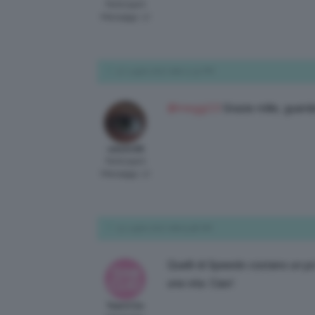
Participant
Messaggi: 17
12 Luglio 2017 alle 11:31 PM
@meggi13
Grazie mille, guard
valedv98
Participant
Messaggi: 17
13 Luglio 2017 alle 9:48 AM
Quelli di Speedo costano un po
una vita. Ciao!
TeamClio