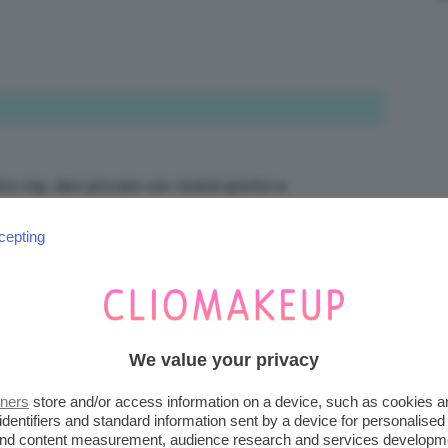
ico top, devi provare con i brand sportivi e
ENA!!!
cepting
We value your privacy
ella mia testa mi sono fissata col ricordo di un
tners
store and/or access information on a device, such as cookies 
un bikini Puma, ma ora non fanno più nulla del genere
identifiers and standard information sent by a device for personalised
ercare ciò che mi serve
 and content measurement, audience research and services developm