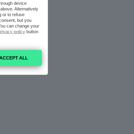
through device
above. Alternatively
 or to refuse
consent, but you
. You can change your
privacy policy
button
ACCEPT ALL