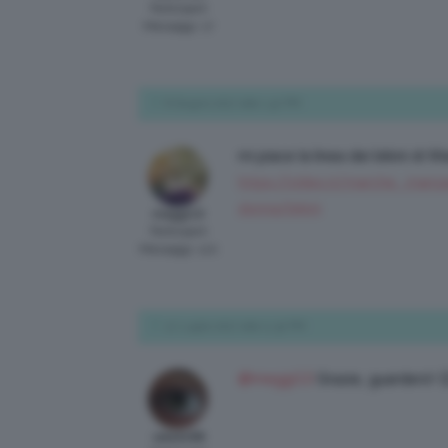
Participant
Messaggi: 17
8 Giugno 2017 alle 1:42 PM
mi piace la linea dei bikini di 
https://stileo.it/marche_man
donna/bikini
meggi13
Participant
Messaggi: 120
12 Luglio 2017 alle 11:30 PM
@meggi13
Grazie, guarderò! 
valedv98