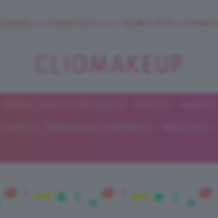
 SuperStrucco e SuperMousse Cocco Tiarè 🌺 ➡️ VAI SU CLIOMAK
FORUM
BEAUTY E BELLEZZA
CAPELLI
UNGHIE
ClioMakeUp
E DIETA
GRAVIDANZA E MATERNITÀ
RELAZIONI
Blog