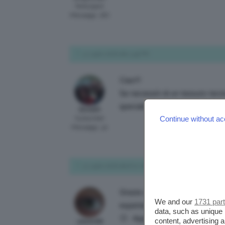
Participant
Messaggi: 287
4 Luglio 2016 alle 3:49 PM
Ciao!!!
Se necessiti di un tessuto tecn
specializzati…Uno su tutti AR
Silvia83
Subscriber
Continue without ac
Messaggi: 30
5 Luglio 2016 alle 8:21 AM
Grazie a tutte per i consigli! N
We and our
1731 par
esperienza molto positiva con 
data, such as unique 
🙁 . Approfittò dei saldi per c
content, advertising
valedv98