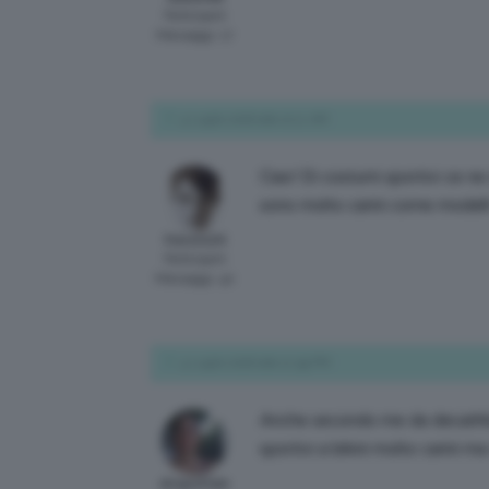
Participant
Messaggi: 17
4 Luglio 2016 alle 10:11 AM
Ciao! Di costumi sportivi ce n
sono molto carini come modelli
frerom24
Participant
Messaggi: 40
4 Luglio 2016 alle 12:59 PM
Anche secondo me da decathlo
sportivi a bikini molto carini
dropofrain