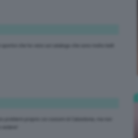
Bellezza
i sportivi che ho visto sul catalogo che sono molto belli
e
Makeup
to problemi proprio coi costumi di Calzedonia, ma non
a vedere!