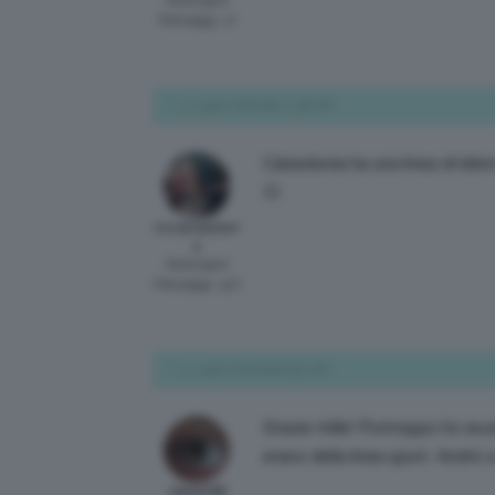
Participant
Messaggi: 17
3 Luglio 2016 alle 11:58 AM
Calzedonia ha una linea di bikin
🙂
riccstrawberr
y
Participant
Messaggi: 307
4 Luglio 2016 alle 9:52 AM
Grazie mille! Purtroppo ho avu
erano della linea sport. Andrò 
valedv98