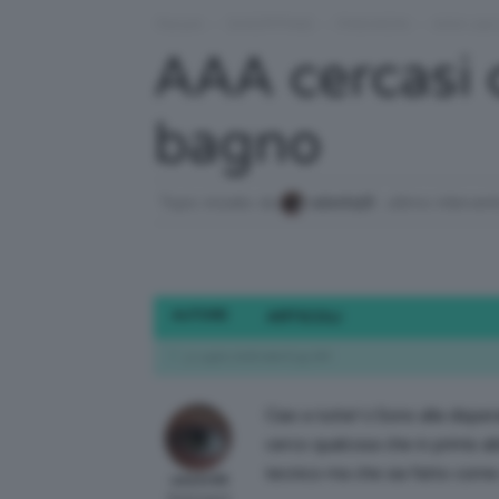
Forum
›
SHOPPING
›
FASHION
›
AAA cer
AAA cercasi
bagno
Topic iniziato da
valedv98
, ultimo interven
AUTORE
ARTICOLI
3 Luglio 2016 alle 8:55 AM
Ciao a tutte!☺Sono alla dispera
cerco qualcosa che in primis ab
tecnico ma che sia fatto come u
valedv98