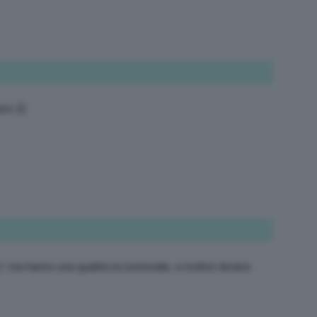
erò 😉
’ ma hanno una qualità eccezionale, e inoltre durano