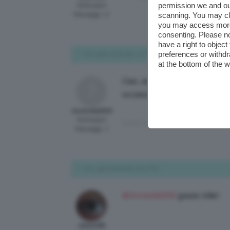
permission we and o
Participant
Messaggi: 17
scanning. You may cl
you may access more 
consenting. Please no
have a right to objec
preferences or withdr
18 Luglio 2016 alle 1:27 PM
at the bottom of the 
Ciao, anche io ultimamente st
occasioni 😉 L’ho trovato qui:
Annarella909
Participant
Questa risposta è stata modificata 10 yea
Messaggi: 7
18 Luglio 2016 alle 10:57 PM
@Annarella909
grazie mille!
valedv98