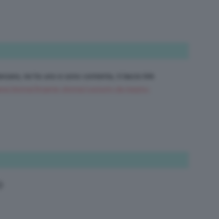
Manzara, ne ho uno e sono contenta, ti lascio link
zara/donna/lingerie-donna/costumi-da-bagno-
