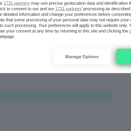
ur
1731 partners
may use precise geolocation data and identification 
ick to consent to our and our
1731 partners
’ processing as described 
detailed information and change your preferences before consenting
te that some processing of your personal data may not require your 
t to such processing. Your preferences will apply to this website only
aw your consent at any time by returning to this site and clicking the
webpage.
avo cercando un costume da bagno adatto per diverse
https://stlo.it/29OmfYP
😛
Manage Options
rs fa da
Annarella909
.