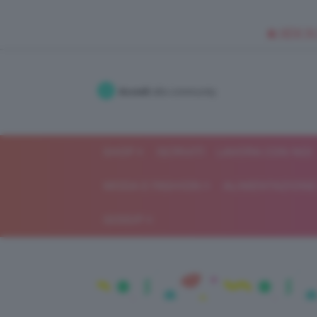
🥥 NEW IN
Accedi
alla community
SHOP
ISCRIVITI
LAVORA CON NOI
MODA E FASHION
ALIMENTAZIONE 
GOSSIP