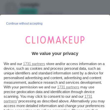
Consiglio
ziatytty
in:
COME SI FA?
2 years, 4 months fa
2
2
Continue without accepting
We value your privacy
We and our
1731 partners
store and/or access information on a
device, such as cookies and process personal data, such as
unique identifiers and standard information sent by a device for
personalised advertising and content, advertising and content
measurement, audience research and services development.
With your permission we and our
1731 partners
may use
precise geolocation data and identification through device
scanning. You may click to consent to our and our
1731
partners
’ processing as described above. Alternatively you may
access more detailed information and change your preferences