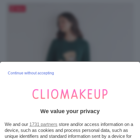
Salva
Continue without accepting
We value your privacy
We and our
1731 partners
store and/or access information on a
device, such as cookies and process personal data, such as
unique identifiers and standard information sent by a device for