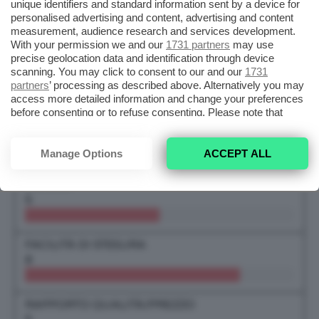
unique identifiers and standard information sent by a device for
personalised advertising and content, advertising and content
measurement, audience research and services development.
With your permission we and our
1731 partners
may use
precise geolocation data and identification through device
scanning. You may click to consent to our and our
1731
partners
’ processing as described above. Alternatively you may
LA PAGELLA
access more detailed information and change your preferences
before consenting or to refuse consenting. Please note that
COPRENZA
some processing of your personal data may not require your
consent, but you have a right to object to such processing. Your
5
preferences will apply to this website only. You can change
Manage Options
ACCEPT ALL
your preferences or withdraw your consent at any time by
returning to this site and clicking the
privacy policy
button at the
DURATA
bottom of the webpage.
5
FACILITÀ DI STESURA
8
RAPPORTO QUALITÀ/PREZZO