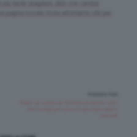
 è più facile sbagliare, dato che cambia
 pagina trovate tricks altrettanto utili per
Prossimo Post
Make-Up routine da 10 minuti al mattino: tutti i
miei consigli per uscire di casa impeccabili e
puntuali!