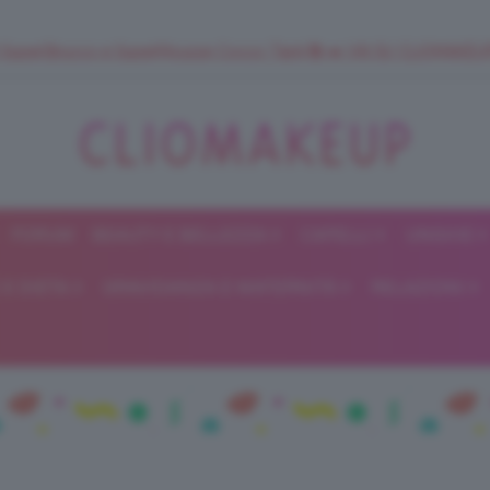
 SuperStrucco e SuperMousse Cocco Tiarè 🌺 ➡️ VAI SU CLIOMAK
FORUM
BEAUTY E BELLEZZA
CAPELLI
UNGHIE
ClioMakeUp
E DIETA
GRAVIDANZA E MATERNITÀ
RELAZIONI
Blog