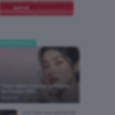
POST POPOLARI
Tinta Labbra Coreana, Le Migliori
Da Provare ORA
-
Giorgia Asti
7 Agosto 2026
Je So’ Pazzo: Cosa Aspettarsi Dal