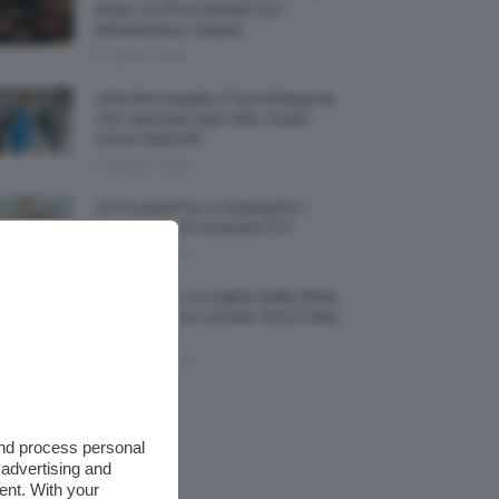
Biopic Su Pino Daniele Con
Massimiliano Caiazzo
6 Agosto 2026
Abiti Monospalla, Il Trend Elegante
Che Valorizza Ogni Stile: Scopri
Come Abbinarli
6 Agosto 2026
15 Prodotti Per Lo Styling Per I
Capelli Corti E Cortissimi 💇🏻‍♀️
6 Agosto 2026
Honey Nails, Le Unghie Giallo Miele
Che Dominano L’estate: Foto E Idee
Nail Art
6 Agosto 2026
and process personal
 advertising and
ent. With your