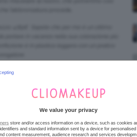
rlo miscelare al nostro, che potremmo così
he l’abbronzatura procede.
ezzo: 4.89€ Sapete che per me è un ottimo
 portare in vacanza nella sua colorazione più
fezione è in plastica leggera con un pratico
erogatore.
 ANCHE RISULTARE
cepting
 dal vento fresco del mare, potrebbe non
We value your privacy
.
tners
store and/or access information on a device, such as cookies 
identifiers and standard information sent by a device for personalised
 and content measurement, audience research and services developm