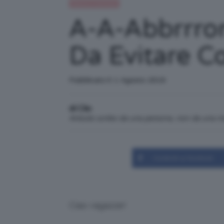
Beauty e bellezza
A-A-Abbrrro
Da Evitare Co
Pubblicato il: 1 Agosto 2016
di Clio
Articolo scritto da una persona, non da una 
Condividi su Facebook
Ciao ragazze!