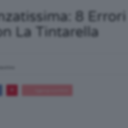
/
nzatissima: 8 Erro
n La Tintarella
Tutto
macchina
su
Trucco,