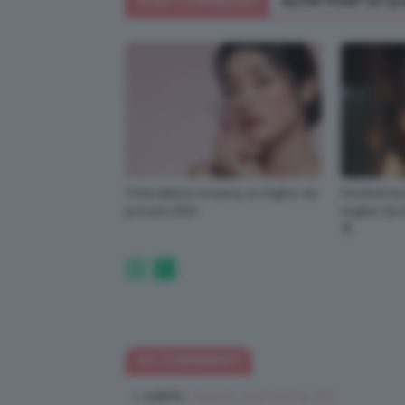
POST CORRELATI
ALTRI POST DI 
Tinta labbra coreana, le migliori da
Fondotinta 
provare ORA
migliori da
🔝
30 COMMENTI
1 Agosto 2016 at 8:32 AM
cri6874