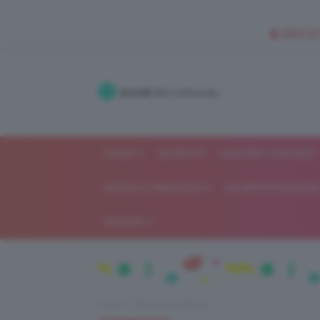
🥥 NEW IN
Accedi
alla community
SHOP
ISCRIVITI
LAVORA CON NOI
MODA E FASHION
ALIMENTAZIONE 
GOSSIP
Home
Beauty e bellezza