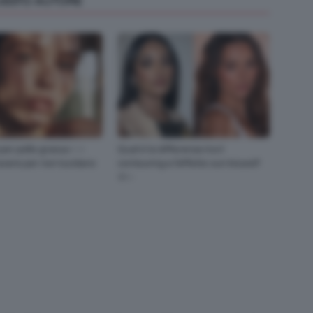
QUESTO AUTORE
per pelle grassa ✨ i
Qual è la differenza tra il
 avere per non lucidarsi
contouring e l’effetto sun kissed?
🌞✨