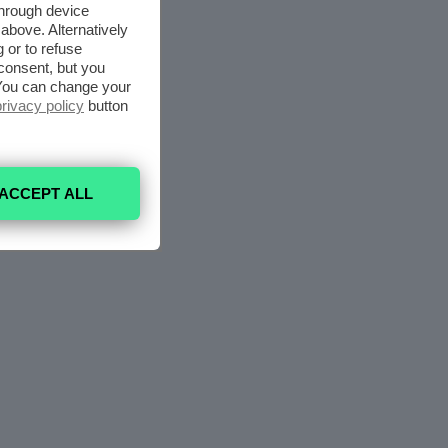
through device
above. Alternatively
 or to refuse
consent, but you
. You can change your
privacy policy
button
ACCEPT ALL