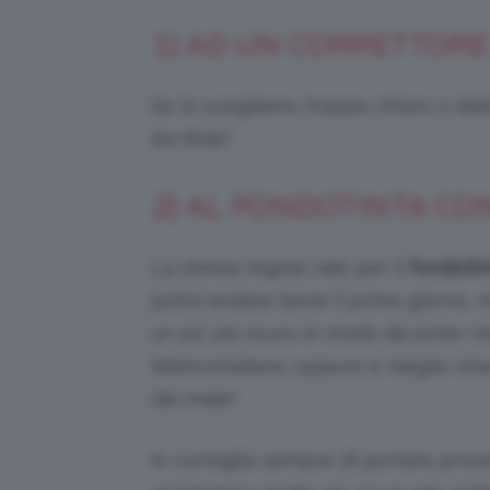
1) AD UN CORRETTORE
Se lo scegliamo troppo chiaro o dal
terribile!
2) AL FONDOTINTA CON
La stessa regola vale per il
fondotin
potrà andare bene il primo giorno, m
un po’ più scuro in modo da poter 
l’abbronzatura, oppure è meglio rinu
del male!
Io consiglio sempre di portare prove