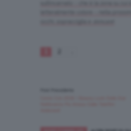
sull’incarnato – che è la zona su cui
letteralmente colore – nella prossima
occhi, sopracciglia e
skincare
!
1
2
Post Precedente
Comic-Con 2016: I Beauty Look Delle Star
Nell’evento Più Atteso Dalle Telefilm
Addicted!