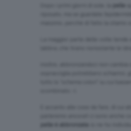
Dopo i primi giorni di sole, la
pelle
ap
riposato, ma se guardate l’epidermi
massimo, perché di fatto la stiamo 
La maggior parte delle volte tende
labbra, che tirano nonostante le id
Inoltre, abbronzandoci non cambia sol
sopracciglia potrebbero schiarirsi, gl
tutto lo “schema colori” su cui basia
scombinato :-).
E accanto alle cose da fare, di cui ab
parleremo ancora!) ci sono anche co
pelle è abbronzata
: io ne ho individ