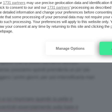
zione, più che altro, ai colori troppo chiari,
ur
1731 partners
may use precise geolocation data and identification 
ick to consent to our and our
1731 partners
’ processing as described 
a o anche a quelli con troppi glitter!
detailed information and change your preferences before consenting
nzata è più secca, e le piccole screpolature
te that some processing of your personal data may not require your 
t to such processing. Your preferences will apply to this website only
-luminoso.
aw your consent at any time by returning to this site and clicking the
webpage.
NDAVA BENE PRIMA MENTRE
Manage Options
uisto che di solito facciamo all’inizio
anza: possiamo quindi prenderla un po’ più
ero i primi giorni, per poi intensificarla man
 a cui rinunciare quando la pelle è
ncentrati essenzialmente sulla base e