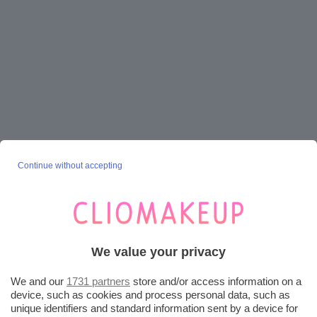
Continue without accepting
Post Precedente
Prossimo Post
We value your privacy
Uscire di casa struccate:
Uomini e sopracciglia: una
We and our
1731 partners
store and/or access information on a
tragedia o liberazione?
storia d’amore e di pinzette
device, such as cookies and process personal data, such as
unique identifiers and standard information sent by a device for