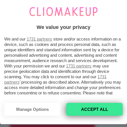
We value your privacy
We and our
1731 partners
store and/or access information on a
device, such as cookies and process personal data, such as
unique identifiers and standard information sent by a device for
personalised advertising and content, advertising and content
measurement, audience research and services development.
With your permission we and our
1731 partners
may use
precise geolocation data and identification through device
scanning. You may click to consent to our and our
1731
partners
’ processing as described above. Alternatively you may
access more detailed information and change your preferences
before consenting or to refuse consenting. Please note that
some processing of your personal data may not require your
consent, but you have a right to object to such processing. Your
preferences will apply to this website only. You can change
Manage Options
ACCEPT ALL
your preferences or withdraw your consent at any time by
returning to this site and clicking the
privacy policy
button at the
bottom of the webpage.