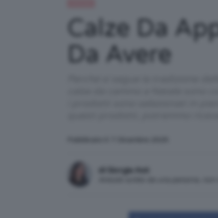
Lifestyle
Calze Da App
Da Avere
Perché si segue la tradizione del
calze da camino a Natale sono cos
i prodotti sono selezionati in pi
questi prodotti, potremmo ricev
Pubblicato il: 7 Dicembre 2025
di Giorgia Asti
Articolo scritto da una persona, no