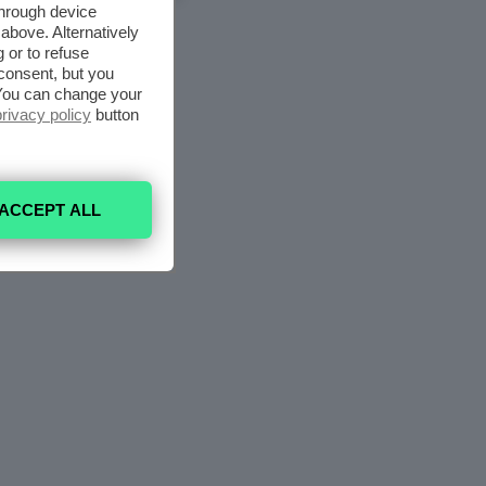
through device
above. Alternatively
 or to refuse
consent, but you
. You can change your
privacy policy
button
ACCEPT ALL