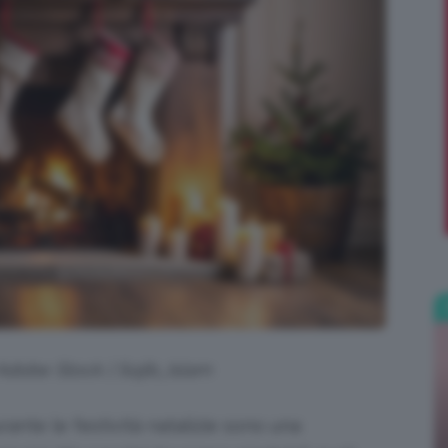
;)
 Adobe Stock | Sojib_Islam
rante le festività natalizie sono una