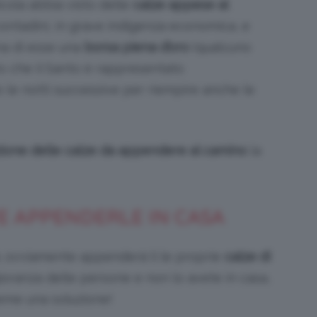
cola abbia visto delle
calze appese al
contadini, in grave indigenza economica, e
una di esse una
borsa piena d’oro
(qualcuno
to che il Santo è rappresentato
le notti successive per riempire anche le
zione delle calze da appendere al camino
la
VE APPENDERLE IN CASA
, ovviamente appenderà lì le proprie
calze di
ioranza delle persone e non lo avete in casa,
ieme una soluzione!