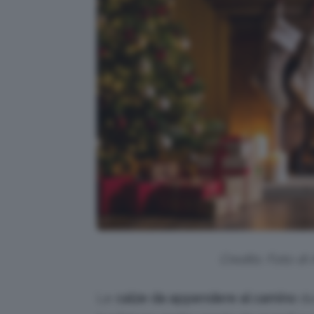
Credits: Foto di
Le
calze da appendere al camino
du