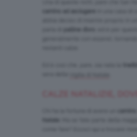
Una di queste notti, pare che San Ni
camino ad asciugare
in una casa di 
abbia deciso di inserire proprio in 
parla di
palline d’oro
, ed è per ques
generalmente con essere), tornando 
restanti calze.
Ed è così che, pare, sia nata la
tradi
sera della
.
Vigilia di Natale
CALZE NATALIZIE, DO
Chi ha la fortuna di avere un
camino
Natale
. Ma se fate parte della magg
come fare? Eccoci qui a trovare ins