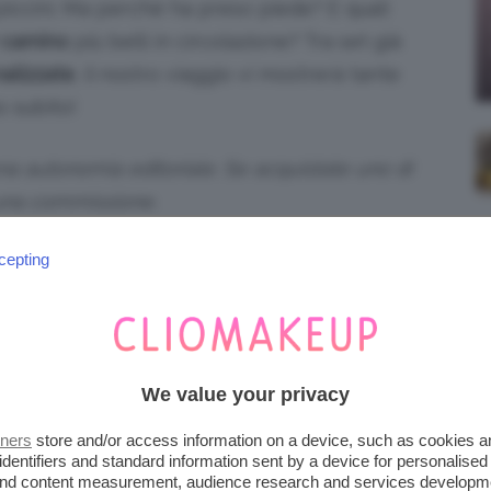
piccini. Ma perché ha preso piede? E quali
r camino
più belli in circolazione? Tra set già
alizzate
, il nostro viaggio vi mostrerà tante
o subito!
iena autonomia editoriale. Se acquistate uno di
 una commissione.
cepting
DIZIONE DELLE CALZE DA
? LA STORIA
dizione di
appendere la calza al camino la
We value your privacy
tners
store and/or access information on a device, such as cookies 
identifiers and standard information sent by a device for personalised
Alcuni sostengono che si ricolleghino
 and content measurement, audience research and services developm