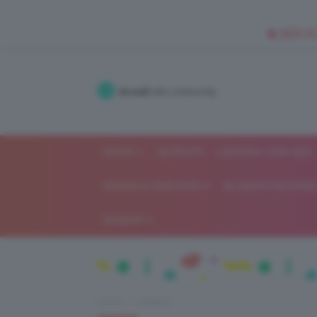
🥥 NEW IN
Accedi
alla community
SHOP
ISCRIVITI
LAVORA CON NOI
MODA E FASHION
ALIMENTAZIONE 
GOSSIP
Home
Lifestyle