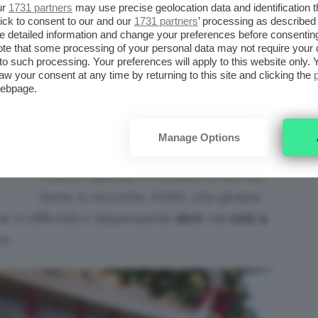
E
alla figura di
San Nicola
: si narra che
ur
1731 partners
may use precise geolocation data and identification 
ick to consent to our and our
1731 partners
’ processing as described 
Nicola, nato nel 280 d.C. a Patara (città
detailed information and change your preferences before consenting
della Licia, in Asia Minore), fosse un
te that some processing of your personal data may not require your 
t to such processing. Your preferences will apply to this website only
nobiluomo rimasto orfano in giovane
aw your consent at any time by returning to this site and clicking the
E
webpage.
età. Dedicò la sua vita a Cristo e
rimase celibe per tutta la vita.
Essendo un uomo di buon cuore e
Manage Options
gran generosità, non si tirò mai
indietro quando si trattava di fare del
bene: si racconta, infatti, che girasse
ne in difficoltà e dispensando
doni
, ma
solo a
e.