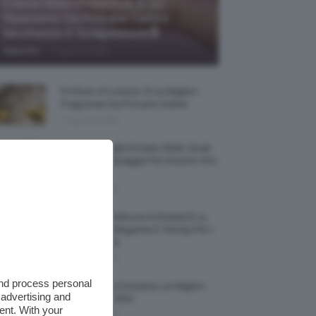
Creme Mani Protettive ✨ 12
Riparatrici Da Provare Contro
Secchezza E Screpolature🔝
-
TeamClio
7 Agosto 2026
Profumi Al Limone 🍋 Le Migliori
Fragranze Da Provare Subito
7 Agosto 2026
Borse Di Paglia Estate 2026, Quali
Portarsi In Spiaggia Per Essere Chic
E Comode
7 Agosto 2026
La French Pedicure In Estate È La
Nail Art Più Elegante E Trendy Per I
Nostri Piedini
7 Agosto 2026
and process personal
Tinta Labbra Coreana, Le Migliori
 advertising and
Da Provare ORA
ent. With your
7 Agosto 2026