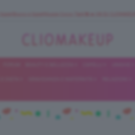
 SuperStrucco e SuperMousse Cocco Tiarè 🌺 ➡️ VAI SU CLIOMAK
FORUM
BEAUTY E BELLEZZA
CAPELLI
UNGHIE
ClioMakeUp
E DIETA
GRAVIDANZA E MATERNITÀ
RELAZIONI
Blog