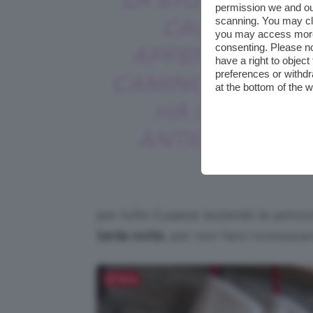
LA STORIA DELL
permission we and o
scanning. You may cl
CALZE DA
you may access more 
consenting. Please no
APPENDERE AL
have a right to objec
preferences or withdr
CAMINO A NATAL
at the bottom of the 
HA ORIGINI
ANTICHISSIME
per tutto il paese aiutando le perso
tarda notte
, per non farsi riconoscer
Salva