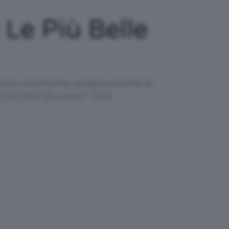
Le Più Belle
esta tradizione spiega perché le
iù belli da avere! Tutti