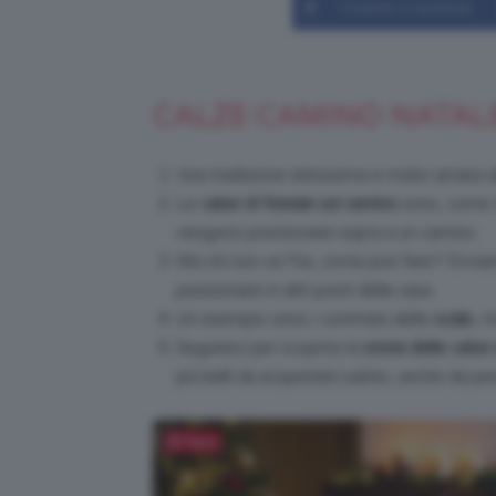
Condividi su Facebook
CALZE CAMINO NATALE
Una tradizione dolcissima e molto amata d
Le
calze di Natale sul camino
sono, come d
vengono posizionate sopra a un camino.
Ma chi non ce l’ha, come può fare? Ovvi
posizionare in altri posti della casa.
Un esempio sono i corrimani delle
scale
, 
Seguiteci per scoprire la
storia delle calz
più belli da acquistare subito, anche da pe
Salva